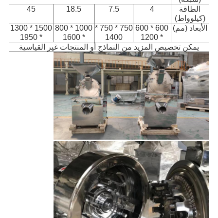
الطاقة
4
7.5
18.5
45
(كيلوواط)
الأبعاد (مم)
600 * 600
750 * 750 *
1000 * 800
1500 * 1300
* 1950
* 1600
1400
* 1200
يمكن تخصيص المزيد من النماذج أو المنتجات غير القياسية