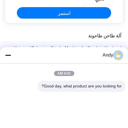
استمر
آلة طاحن طاحونة
Universal Pulverizer Grinder Machine for Crushing Hard and
Resilient Materials
Andy
آلة مطحنة مطحنة متقدمة للتحطيم في الصناعات الكيميائية الطبية
والغذائية
4:41 AM
كسارة عالمية المعدات الأساسية لتقليل المواد واستخدام الموارد
Good day, what product are you looking for?
فئات شعبية
جميع
آلة فحص الدوران
آلة الغربلة الاهتزازية