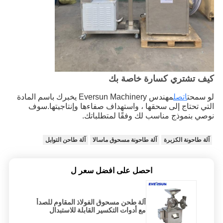
كيف تشتري كسارة خاصة بك
لو سمحت
اتصل
مهندس Eversun Machinery يخبرك باسم المادة 
التي تحتاج إلى سحقها ، واستهداف صفاءها وإنتاجيتها.سوف 
نوصي بنموذج مناسب لك وفقًا لمتطلباتك.
آلة طاحونة الكزبرة
آلة طاحونة مسحوق ماسالا
آلة طاحن التوابل
احصل على افضل سعر ل
آلة طحن مسحوق الفولاذ المقاوم للصدأ
مع أدوات التكسير القابلة للاستبدال