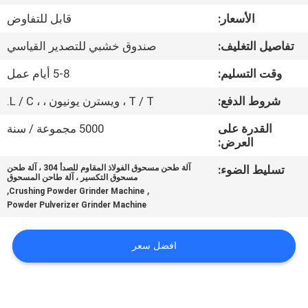
جولة
الأسعار:
قابل للتفاوض
في
تفاصيل التغليف:
صندوق خشبي للتصدير القياسي
المعمل
وقت التسليم:
5-8 أيام عمل
مراقبة
شروط الدفع:
T / T ، ويسترن يونيون ، ، L / C.
الجودة
القدرة على
5000 مجموعة / سنة
العرض:
اتصل
تسليط الضوء:
آلة طحن مسحوق الفولاذ المقاوم للصدأ 304 ، آلة طحن
مسحوق التكسير ، آلة طاحن المسحوق
بنا
,
,
Crushing Powder Grinder Machine
Powder Pulverizer Grinder Machine
اطلب
افضل سعر
اقتباس
خريطة