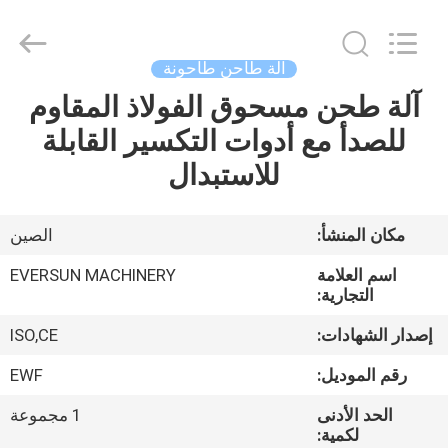
EVERSUN
Machinery
(Henan)
Co.,
Ltd.
آلة طاحن طاحونة
All
Rights
Reserved.
آلة طحن مسحوق الفولاذ المقاوم
مسكن
للصدأ مع أدوات التكسير القابلة
منتجات
للاستبدال
عرض
مكان المنشأ:
الصين
الواقع
اسم العلامة
EVERSUN MACHINERY
الافتراضي
التجارية:
إصدار الشهادات:
ISO,CE
معلومات
رقم الموديل:
EWF
عنا
الحد الأدنى
1 مجموعة
لكمية: