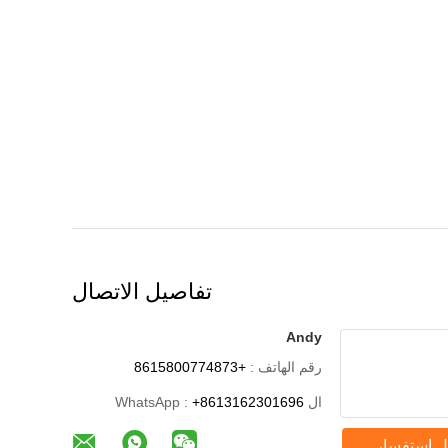
تفاصيل الاتصال
Andy
رقم الهاتف :
+8615800774873
ال WhatsApp :
+8613162301696
ل استفسار