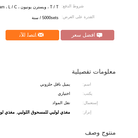
شروط الدفع:
T / T ، ويسترن يونيون ، MoneyGram ، L / C.
القدرة على العرض:
5000sets / سنة
افضل سعر
ﺎﺘﺼﻟ ﺍﻶﻧ
معلومات تفصيلية
اسم:
يميل ناقل حلزوني
يكتب:
اختياري
إستعمال:
نقل المواد
إبراز:
مغذي لولبي للمسحوق اللولبي
مغذي لو
,
منتوج وصف