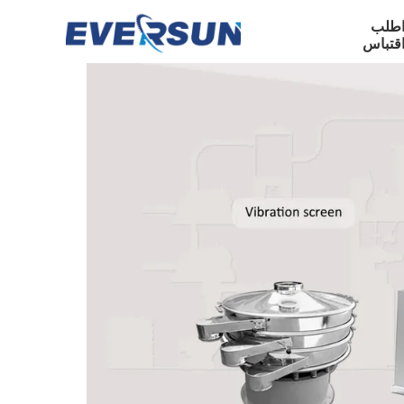
طلب
قتباس