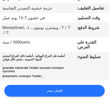
جولة
تفاصيل التغليف:
حزمة خشبية التصدير القياسية
في
وقت التسليم:
في غضون 7-15 يوم عمل
المعمل
شروط الدفع:
T / T ، ويسترن يونيون ، MoneyGram ، L
/ C.
مراقبة
القدرة على
5000sets / سنة
الجودة
العرض:
تسليط الضوء:
أنظمة نقل الفراغ الهوائية ، أنظمة ناقل الفراغ المغذي
اتصل
للمواد الحبيبية ، مغذي ناقل هوائي
,
بنا
granular materials feeder vacuum conveyor
systems
,
pneumatic conveyor feeder
اطلب
اقتباس
افضل سعر
خريطة