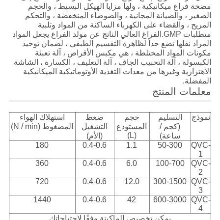
مضخة فراغ ميكانيكية ، ولها مزايا الهيكل البسيط ، والحجم
الصغير ، والصيانة المجانية ، والضوضاء المنخفضة ، والتحكم
المريح ، والقضاء على الكهرباء الساكنة من المواد وتلبية
متطلبات GMP.الفراغ العالي الناتج عن مولد الفراغ يجعل المواد
المراد نقلها تضع حداً لظاهرة التقسيم الطبقي ، لضمان توحيد
مكونات المواد المختلطة ، هي مكبس الأقراص ، آلة تعبئة
الكبسولة ، آلة التحبيب الجاف ، آلة التغليف ، الكسارة ، الشاشة
الاهتزازية وغيرها من معدات التغذية الأوتوماتيكية الميكانيكية
المفضلة.
معلمات المنتج
نموذج
التسليم
حجم
ضغط
استهلاك الهواء
(كجم /
المستودع
التشغيل
المضغوط (N / min)
(L)
ساعة)
(الأم)
180
0.4-0.6
1.1
50-300
QVC-
1
360
0.4-0.6
6.0
100-700
QVC-
2
720
0.4-0.6
12.0
300-1500
QVC-
3
1440
0.4-0.6
42
600-3000
QVC-
4
يمكن تخصيص الماكينة وفقًا لاحتياجاتك