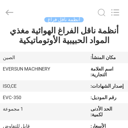
EVERSUN
Machinery
(Henan)
Co.,
Ltd.
أنظمة ناقل فراغ
All
Rights
Reserved.
أنظمة ناقل الفراغ الهوائية مغذي
مسكن
المواد الحبيبية الأوتوماتيكية
منتجات
مكان المنشأ:
الصين
عرض
اسم العلامة
EVERSUN MACHINERY
الواقع
التجارية:
الافتراضي
إصدار الشهادات:
ISO,CE
رقم الموديل:
EVC-350
معلومات
الحد الأدنى
1 مجموعة
عنا
لكمية:
الأسعار:
قابل للتفاوض