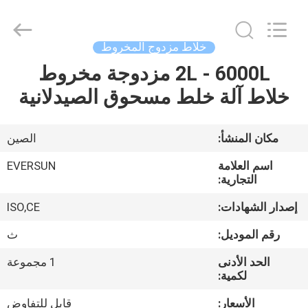
EVERSUN
Machinery
(Henan)
Co.,
Ltd.
خلاط مزدوج المخروط
All
Rights
Reserved.
2L - 6000L مزدوجة مخروط
مسكن
خلاط آلة خلط مسحوق الصيدلانية
منتجات
مكان المنشأ:
الصين
عرض
اسم العلامة
EVERSUN
الواقع
التجارية:
الافتراضي
إصدار الشهادات:
ISO,CE
رقم الموديل:
ث
معلومات
الحد الأدنى
1 مجموعة
عنا
لكمية:
الأسعار:
قابل للتفاوض