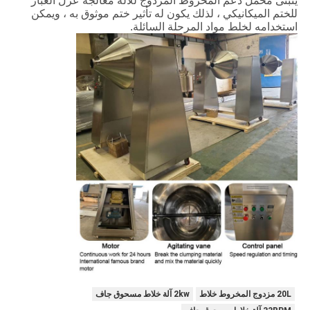
يتبنى محمل دعم المخروط المزدوج للآلة معالجة عزل الغبار
للختم الميكانيكي ، لذلك يكون له تأثير ختم موثوق به ، ويمكن
استخدامه لخلط مواد المرحلة السائلة.
20L مزدوج المخروط خلاط
2kw آلة خلاط مسحوق جاف