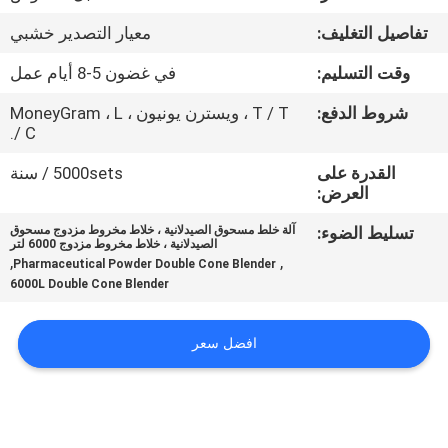
جولة
تفاصيل التغليف:
معيار التصدير خشبي
في
وقت التسليم:
في غضون 5-8 أيام عمل
المعمل
شروط الدفع:
T / T ، ويسترن يونيون ، MoneyGram ، L
/ C.
مراقبة
القدرة على
5000sets / سنة
الجودة
العرض:
تسليط الضوء:
آلة خلط مسحوق الصيدلانية ، خلاط مخروط مزدوج مسحوق
اتصل
الصيدلانية ، خلاط مخروط مزدوج 6000 لتر
,
,
Pharmaceutical Powder Double Cone Blender
بنا
6000L Double Cone Blender
اطلب
افضل سعر
اقتباس
خريطة