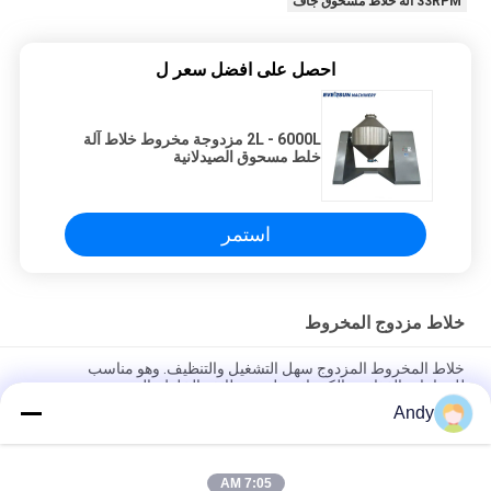
33RPM آلة خلاط مسحوق جاف
احصل على افضل سعر ل
2L - 6000L مزدوجة مخروط خلاط آلة
خلط مسحوق الصيدلانية
استمر
خلاط مزدوج المخروط
خلاط المخروط المزدوج سهل التشغيل والتنظيف. وهو مناسب
للصناعات الغذائية والكيميائية ولديه وظائف الخلط والمزج.
Andy
خلاط مخروطي مزدوج من الفولاذ المقاوم للصدأ مع سرعة قابلة
للتعديل وسعة 100-1500 لتر لخلط المساحيق والحبيبات
7:05 AM