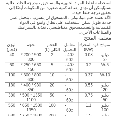
استخدامه لخلط المواد الحبيبية والمساحيق ، ودرجة الخلط عالية
نسبيًا
يمكن أن تؤدي إضافة كمية صغيرة من المكونات أيضًا إلى
تحقيق درجة خلط جيدة.
الآلة تعتمد ختم ميكانيكي ، المسحوق لن يتسرب ، يتحمل عمر
خدمة طويل.يمكن استخدامه على نطاق واسع في المواد
الكيميائية والتعدين
مسحوق مغناطيسي ، تغذية ،
السيراميك
والصناعات الأخرى.
معلمة المنتج
نموذج
قوة المحرك
معامل
الحجم
بحجم
الوزن
(KW)
التحميل
الكلي (L)
(كجم)
دبليو
0.08
40٪ -
2
500 * 200 *
40
300
-2
60٪
60
650 * 250 *
5
40٪ -
0.2
W-5
450
60٪
100
800 * 300 *
10
40٪ -
0.37
W-10
600
60٪
دبليو
0.55
40٪ -
20
980 * 400 *
180
850
20
60٪
دبليو
0.75
40٪ -
50
1350 * 500 *
380
1100
50
60٪
دبليو
1.1
40٪ -
100
1580 * 650 *
550
1350
100
60٪
دبليو
1.5
40٪ -
200
1800 * 750 *
680