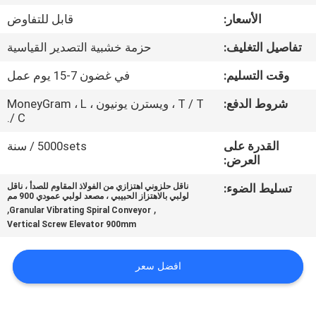
جولة
الأسعار:
قابل للتفاوض
في
تفاصيل التغليف:
حزمة خشبية التصدير القياسية
المعمل
وقت التسليم:
في غضون 7-15 يوم عمل
مراقبة
شروط الدفع:
T / T ، ويسترن يونيون ، MoneyGram ، L
/ C.
الجودة
القدرة على
5000sets / سنة
العرض:
اتصل
تسليط الضوء:
ناقل حلزوني اهتزازي من الفولاذ المقاوم للصدأ ، ناقل
بنا
لولبي بالاهتزاز الحبيبي ، مصعد لولبي عمودي 900 مم
,
,
Granular Vibrating Spiral Conveyor
Vertical Screw Elevator 900mm
اطلب
اقتباس
افضل سعر
خريطة