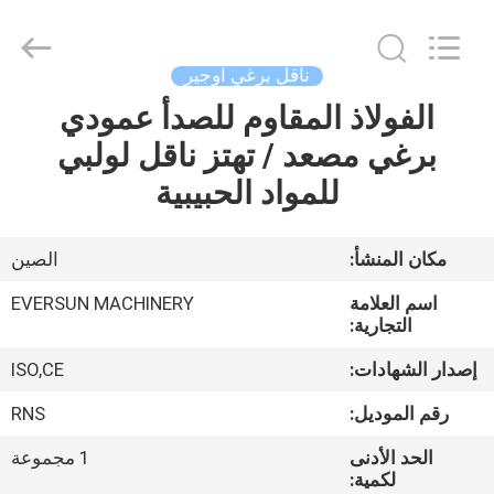
EVERSUN
Machinery
(Henan)
Co.,
Ltd.
ناقل برغي اوجير
All
Rights
Reserved.
الفولاذ المقاوم للصدأ عمودي
مسكن
برغي مصعد / تهتز ناقل لولبي
منتجات
للمواد الحبيبية
عرض
مكان المنشأ:
الصين
الواقع
اسم العلامة
EVERSUN MACHINERY
الافتراضي
التجارية:
إصدار الشهادات:
ISO,CE
معلومات
رقم الموديل:
RNS
عنا
الحد الأدنى
1 مجموعة
لكمية: