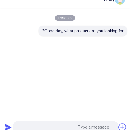
ناقل المسامير الحلزوني ناقل محرك ذو شفرة دوامة للنقل المستمر
للحبيبات والكتل الصغيرة
8:23 PM
آلات نقل مستمرة باستخدام شفرات دوامة لنقل المواد المستقرة
والاتجاهية
Good day, what product are you looking for?
فئات شعبية
جميع
آلة فحص الدوران
آلة الغربلة الاهتزازية
مفرغ الحقيبة السائبة
آلة فرز بهلوان
آلة خلاط الشريط
أنظمة ناقل فراغ
آلة طاحن طاحونة
آلة النخل المسحوق
طلب اقتباس