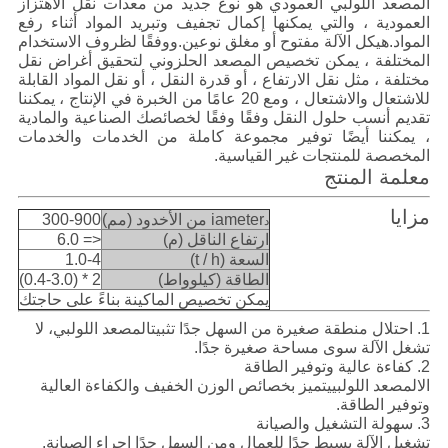
المصعد اللولبي العمودي هو نوع جديد من معدات نقل الاهتزاز
العمودية ، والتي يمكنها إكمال تجفيف وتبريد المواد أثناء رفع
المواد.هيكل الآلة مفتوح أو مغلق نوعين.ووفقًا لظروف الاستخدام
المختلفة ، يمكن تخصيص المصعد الحلزوني لتحقيق أغراض نقل
مختلفة ، مثل نقل الارتفاع ، أو قدرة النقل ، أو نقل المواد القابلة
للاشتعال والاشتعال ، ومع 20 عامًا من الخبرة في الإنتاج ، يمكننا
تقديم أنسب حلول النقل وفقًا وفقًا لخصائصك الصناعية والمادية
، يمكننا أيضًا توفير مجموعة كاملة من الخدمات والخدمات
المخصصة للمنتجات غير القياسية.
معلمة المنتج
مزايا
iameter من الأخدود (مم)
300-900
د
ارتفاع الناقل (م)
<= 6.0
السعة (t / h)
1.0-4
الطاقة (كيلوواط)
2 * (0.4-3.0)
يمكن تخصيص الماكينة بناءً على حاجتك
1. احتلال منطقة صغيرة من السهل جدًا تثبيت
المصعد اللولبي
، لا
تشغل الآلة سوى مساحة صغيرة جدًا.
2. كفاءة عالية وتوفير الطاقة
ال
المصعد اللولبي
يتميز بخصائص الوزن الخفيف والكفاءة العالية
وتوفير الطاقة.
3. سهولة التشغيل والصيانة
تشغيل الآلة بسيط جدًا للعمال ومن السهل جدًا إجراء الصيانة.