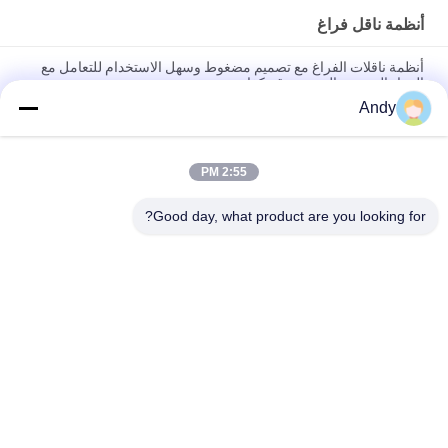
أنظمة ناقل فراغ
أنظمة ناقلات الفراغ مع تصميم مضغوط وسهل الاستخدام للتعامل مع
المواد الحبيبية وال مسحوق بكفاءة
Andy
أنظمة النقل الفراغي الآلية للتغذية والتفريغ المستمر للمواد الحبيبية في
العمليات الصناعية
2:55 PM
أنظمة النقل بالشفط مصممة لنقل المواد البودرة والحبيبية بأمان
باستخدام تقنية الأنابيب المغلقة الخالية من الغبار
Good day, what product are you looking for?
فئات شعبية
جميع
آلة فحص الدوران
آلة الغربلة الاهتزازية
مفرغ الحقيبة السائبة
آلة فرز بهلوان
آلة خلاط الشريط
أنظمة ناقل فراغ