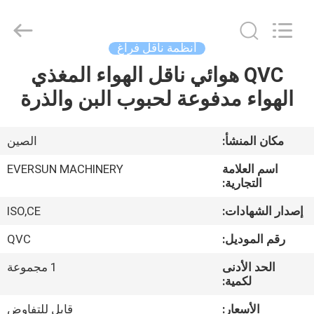
EVERSUN
Machinery
(Henan)
Co.,
Ltd.
أنظمة ناقل فراغ
All
Rights
Reserved.
QVC هوائي ناقل الهواء المغذي
مسكن
الهواء مدفوعة لحبوب البن والذرة
منتجات
مكان المنشأ:
الصين
عرض
اسم العلامة
EVERSUN MACHINERY
الواقع
التجارية:
الافتراضي
إصدار الشهادات:
ISO,CE
رقم الموديل:
QVC
معلومات
الحد الأدنى
1 مجموعة
عنا
لكمية:
الأسعار:
قابل للتفاوض