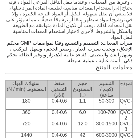
، وغيرها من المعدات ، وعندما ينقل الناقل الفراغي المواد ، فإنه
يحتاج إلى استخدام المعدات مناسبة لطبيعة المادة المراد نقلها ،
فلا ينبغي أن تنقل بسهولة التكتل أو المواد اللزجة الكبيرة ، وإلا
في ترشيح المواد سيظهر منعًا أو ترشيحًا ضعيفًا ، مما سيؤثر على
نقل المعدات.لذلك ، يجب أن تكون المادة متوافقة مع الطبيعة
والشكل والشروط الأخرى لاختيار استخدام المعدات المناسبة
لنقل المواد.
ميزات المعدات: التصميم والتصنيع وفقًا لمواصفات GMP محكم
الإغلاق ، وتجنب تسرب الغبار ، وصغر الحجم ، وسهل التركيب ،
وسهل الفك والتنظيف. كفاءة عالية للاهتزاز وتوفير الطاقة تحكم
ذكي ، أتمتة عالية ، عملية بسيطة.
معلمات المنتج
نموذج
التسليم
حجم
ضغط
استهلاك الهواء
(كجم /
المستودع
التشغيل
المضغوط (N / min)
(L)
ساعة)
(الأم)
180
0.4-0.6
1.1
50-300
QVC-
1
360
0.4-0.6
6.0
100-700
QVC-
2
720
0.4-0.6
12.0
300-1500
QVC-
3
1440
0.4-0.6
42
600-3000
QVC-