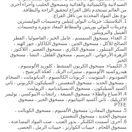
الصيدلانية والكيميائية والغذائية ومسحوق الحليب وأجزاء أخرى
من العالم تستخدم ناقل الفراغ لتحقيق الراحة والنظافة.
نوع نقل المواد المحددة من ناقل الفراغ:
1. البلاستيك: جزيئات البولي إيثيلين وجسيمات البوليسترين
وجزيئات البولي يوريثين والمطاط المعاد تدويره وجسيمات
الفينيل والبروبيلين
2. الغذاء: مسحوق السمسم ، عامل الخبز ، الفاصوليا ، الفطر
الصالح للأكل ، مسحوق الجبن ، مسحوق الكاكاو ، جوز الهند ،
السكر المتبلور ، مسحوق الكاري ، مسحوق العصير ، اللاكتوز ،
الزهرة الأرجواني ، البرسيم ، مسحوق الفلفل ، النشا ، مسحوق
الخبز
3. الكيمياء: مسحوق الكربون المنشط ، كلوريد الألومنيوم ،
هيدروكسيد الألومنيوم ، ستيرات الزنك ، كعكة الترشيح ،
الصوديوم ، البنتونيت ، كربونات الكالسيوم ، الدياتومايت ، السخام
، مسحوق الحديد ، مسحوق التنغستن ، السيليكون الكربوني ، ثاني
أكسيد السيليكون ، مسحوق الديسياندياميد ، الزيوليت
4. الأصباغ والطلاء: مسحوق الصبغة ، راتنجات الايبوكسي ، بوليمر
الاكريليك ، ثاني أكسيد التيتانيوم ، مسحوق الحبر ، مسحوق
PTFE
5. مسحوق المعادن: مسحوق الألمنيوم ، مسحوق الكوبالت ،
مسحوق الحديد ، مسحوق التنغستن
6. أخرى: أسمنت الكلنكر ، بذور العنب ، صب المواد المساعدة ،
مسحوق اللحام ، حبيبات الكوارتز ، حبيبات الرمل ، الحصى.