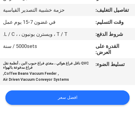
جولة
تفاصيل التغليف:
حزمة خشبية التصدير القياسية
في
وقت التسليم:
في غضون 7-15 يوم عمل
المعمل
شروط الدفع:
T / T ، ويسترن يونيون ، ، L / C.
مراقبة
القدرة على
5000sets / سنة
العرض:
الجودة
تسليط الضوء:
QVC ناقل فراغ هوائي ، مغذي فراغ حبوب البن ، أنظمة نقل
فراغ مدفوعة بالهواء
اتصل
,
,
Coffee Beans Vacuum Feeder
Air Driven Vacuum Conveyor Systems
بنا
افضل سعر
اطلب
اقتباس
خريطة