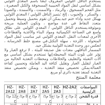
يستخدم الناقل اللولبي المعروف أيضًا باسم المغذي اللولبي
بشكل أساسي لنقل المواد الحبيبية المسحوقة والكتل الصغيرة ،
مثل الفحم المسحوق ، والرماد ، والأسمنت ، والأسمدة ، والصودا
، والسكر ، والحبوب ، إلخ ؛يتميز الناقل اللولبي / المغذي اللولبي
بهيكل جديد وأداء ختم جيد.يمكن أن تقوم بتحميل وسيط وتحميل
متعدد النقاط في عدة مواضع ، وتكون العملية مريحة
وموثوقة.يستخدم الناقل اللولبي / المغذي اللولبي على نطاق
واسع في الصناعة الكيميائية ومواد البناء والأغذية والقطاعات
الأخرى لمعدات النقل. المغذي اللولبي غير مناسب لنقل المواد
المتحولة ، اللزجة ، سهلة التكتل.في مصنع خلط الخرسانة ،
انعكس دور وحدة التغذية اللولبية بشكل جيد.
المسمار الناقل
هي معدات نقل صديقة للبيئة ، لا ترفع الغبار ولا
تؤثر على تلوث البيئة المحيطة.إنها تستخدم بشكل أساسي مع
آلات التعبئة والتغليف والخلاطات ومحطات التغذية الخالية من
الغبار لتقليل الغبار وتقليل كثافة اليد العاملة وتحسين كفاءة
العمالة.يمكن تخصيص منفذ التغذية ، ويمكن تخصيص منفذ
التغذية كمنفذ تغذية دائري أو مربع.
معلمة المنتج
المواصفات
HZ-2A2
HZ-
HZ-
HZ-
HZ-
HZ-
الرئيسية
2A3
2A5
2A7
2A8
2A12
قدرة الشحن
2 م
/ ح
3 م
ح
5 م
/
7 م
/ ح
8 م
/ ح
12 م
/
3
3
3
3
3 /
3
ح
ح