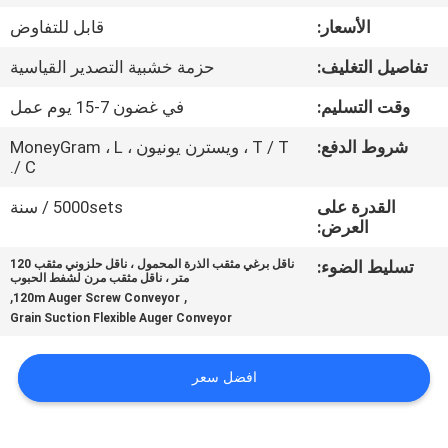
جولة
الأسعار:
قابل للتفاوض
في
تفاصيل التغليف:
حزمة خشبية التصدير القياسية
المعمل
وقت التسليم:
في غضون 7-15 يوم عمل
مراقبة
شروط الدفع:
T / T ، ويسترن يونيون ، MoneyGram ، L
/ C.
الجودة
القدرة على
5000sets / سنة
العرض:
اتصل
تسليط الضوء:
ناقل برغي مثقب الذرة المحمول ، ناقل حلزوني مثقب 120
بنا
متر ، ناقل مثقب مرن لشفط الحبوب
,
,
120m Auger Screw Conveyor
Grain Suction Flexible Auger Conveyor
اطلب
اقتباس
افضل سعر
خريطة