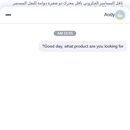
ناقل المسامير الحلزوني ناقل محرك ذو شفرة دوامة للنقل المستمر
للحبيبات والكتل الصغيرة
Andy
ناقل المسامير الحلزوني ناقل محرك ذو شفرة دوامة للنقل المستمر
للحبيبات والكتل الصغيرة
10:55 AM
آلات نقل مستمرة باستخدام شفرات دوامة لنقل المواد المستقرة
والاتجاهية
Good day, what product are you looking for?
فئات شعبية
جميع
آلة فحص الدوران
آلة الغربلة الاهتزازية
مفرغ الحقيبة السائبة
آلة فرز بهلوان
آلة خلاط الشريط
أنظمة ناقل فراغ
آلة طاحن طاحونة
آلة النخل المسحوق