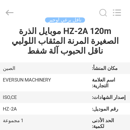
EVERSUN
Machinery
(Henan)
Co.,
Ltd.
ناقل برغي اوجير
All
Rights
Reserved.
HZ-2A 120m موبايل الذرة
مسكن
الصغيرة المرنة المثقاب اللولبي
منتجات
ناقل الحبوب آلة شفط
عرض
مكان المنشأ:
الصين
الواقع
اسم العلامة
EVERSUN MACHINERY
الافتراضي
التجارية:
إصدار الشهادات:
ISO,CE
معلومات
رقم الموديل:
HZ-2A
عنا
الحد الأدنى
1 مجموعة
لكمية: