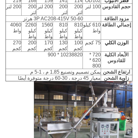
قطر الأنبوب
OD102
114
141
159
168
219
حجم القادوس
100 لتر
200
200
200 لتر
200
200 لتر
لتر
لتر
لتر
مزود الطاقة
3P AC208-415V 50-60 هرتز
إجمالي الطاقة
610 كيلو
810
810
1560
2260
4060
واط
كيلو
كيلو
كيلو
كيلو
واط
واط
واط
واط
واط
الوزن الكلي
75 كجم
100
130
170
200
270
كجم
كجم
كجم
كجم
كجم
الأبعاد الكلية
720 *
10238820 * 900
620 *
للقادوس
800
ارتفاع الشحن
يمكن تصميم وتصنيع 1.85 م ، 1-5 م
زاوية الشحن
معيار 45 درجة ، 30-60 درجة متوفرة أيضًا