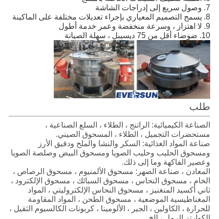
7. وصول سريع إلى إدراجات الشاشة
8. يسمح التصميم المعياري بإجراء تعديلات مختلفة على الماكينة
9. لا اهتزاز ، وسرعة منخفضة وعمر خدمة أطول
10. ضوضاء أقل من 75 ديسيبل ، سهلة الصيانة
طلب
الصناعة الكيميائية: الراتنج ، الطلاء ، السلع الصناعية ،
مستحضرات التجميل ، الطلاء ، المسحوق الصيني.
صناعة المواد الغذائية: السكر والنشا والملح ودقيق الأرز
ومسحوق الحليب وحليب الصويا ومسحوق البيض وصلصة الصويا
وعصير الفاكهة وما إلى ذلك.
المعادن ، صناعة الصهر: مسحوق الألمنيوم ، مسحوق الرصاص ،
الخام ، مسحوق النحاس ، مسحوق السبائك ، مسحوق الإلكترود ،
ثاني أكسيد المنغنيز ، مسحوق النحاس الإلكتروليتي ، المواد
المغناطيسية الموضعية ، مسحوق الطحن ، المواد المقاومة
للحرارة ، الكاولين ، الجير ، الألومينا ، كربونات الكالسيوم الثقيل ،
الكوارتز الرمل ، إلخ.