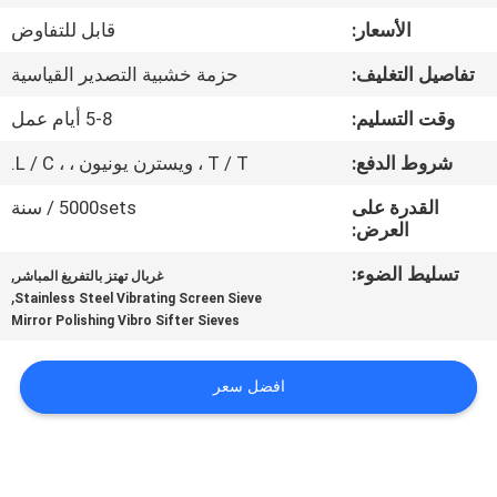
جولة
الأسعار:
قابل للتفاوض
في
تفاصيل التغليف:
حزمة خشبية التصدير القياسية
المعمل
وقت التسليم:
5-8 أيام عمل
مراقبة
شروط الدفع:
T / T ، ويسترن يونيون ، ، L / C.
الجودة
القدرة على
5000sets / سنة
العرض:
اتصل
تسليط الضوء:
,
غربال تهتز بالتفريغ المباشر
,
Stainless Steel Vibrating Screen Sieve
بنا
Mirror Polishing Vibro Sifter Sieves
اطلب
افضل سعر
اقتباس
خريطة