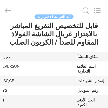
EVERSUN
Machinery
(Henan)
Co.,
Ltd.
آلة الغربلة الاهتزازية
All
Rights
Reserved.
قابل للتخصيص التفريغ المباشر
مسكن
بالاهتزاز غربال الشاشة الفولاذ
منتجات
المقاوم للصدأ / الكربون الصلب
عرض
مكان المنشأ:
الصين
الواقع
اسم العلامة
EVERSUN
الافتراضي
التجارية:
إصدار الشهادات:
ISO,CE
معلومات
رقم الموديل:
YS
عنا
الحد الأدنى
1
لكمية: