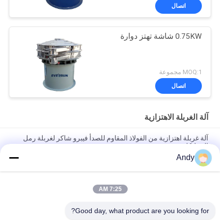
اتصال
0.75KW شاشة تهتز دوارة
MOQ:1 مجموعة
اتصال
آلة الغربلة الاهتزازية
آلة غربلة اهتزازية من الفولاذ المقاوم للصدأ فيبرو شاكر لغربلة رمل
السيليكا
Andy
آلة الفحص الاهتزازية باستخدام حركة المواد على سطح الشاشة لفصل
المواد الدقيقة والقاسية
7:25 AM
آلة الفحص الاهتزازية ذات مسار حركة ثلاثي الأبعاد لفحص المواد الحبيبية
والمسحوقة
Good day, what product are you looking for?