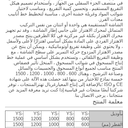
في منتصف الجزء السفلي من الجهاز ، واستخدام تصميم هيكل
التفريغ المستقيم ، وتحسين كمية التفريغ ، ومناسب لاختيار
شوائب المواد وغربلة خشنة أخرى ، مناسبة لتخطيط خط أنابيب
معدات الفرز.
الشاشة المستقيمة هي واحدة أو اثنتان من نفس التركيب
المتماثل لمحرك الاهتزاز على جانبي إطار الشاشة ، وقد تم تجهيز
محرك الاهتزاز بكتلة غير مركزية في كلا الطرفين.ينتج مصدر
الاهتزاز الفردي على المادة بشكل أساسي اهتزازًا لأعلى ولأسفل
، ولا يحتوي على وظيفة تفريغ أوتوماتيكية ، ويمكن أن ينتج عن
مصدر الاهتزاز المزدوج حركة التمرير على سطح الشاشة ، مع
وظيفة التفريغ التلقائي ، وتستخدم بشكل أساسي في عملية خط
إنتاج المسحوق في شوائب المسحوق ، المنخل تأثير فضفاض.
المنتج مناسب لجميع أنواع المسحوق والجسيمات والسائل
وصناعة الترشيح ، وهناك 600 ، 800 ، 1000 ، 1200 ، 1500
خمسة نماذج للاختيار من بينها.
لقد حصلت هذه الآلة على شهادة
غربال تهتز
CE و ISO ؛بالإضافة إلى إنتاج المعيار
المنتجات ، توفر
.إذا كنت تريد معرفة المزيد عن
شركتنا أيضًا منتجات غير قياسية
منتجاتنا ، يرجى الاتصال بنا.
معلمة المنتج
أوديل
YS-
YS-
YS-
YS-
YS-
م
1500
1200
1000
800
600
القطر (مم)
600
800
1000
1200
1500