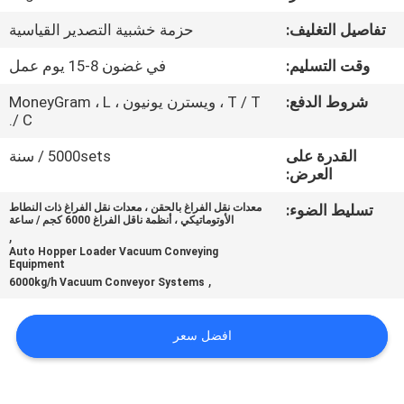
جولة
تفاصيل التغليف:
حزمة خشبية التصدير القياسية
في
وقت التسليم:
في غضون 8-15 يوم عمل
المعمل
شروط الدفع:
T / T ، ويسترن يونيون ، MoneyGram ، L
/ C.
مراقبة
القدرة على
5000sets / سنة
الجودة
العرض:
تسليط الضوء:
معدات نقل الفراغ بالحقن ، معدات نقل الفراغ ذات النطاط
اتصل
الأوتوماتيكي ، أنظمة ناقل الفراغ 6000 كجم / ساعة
,
بنا
Auto Hopper Loader Vacuum Conveying
Equipment
,
6000kg/h Vacuum Conveyor Systems
اطلب
اقتباس
افضل سعر
خريطة