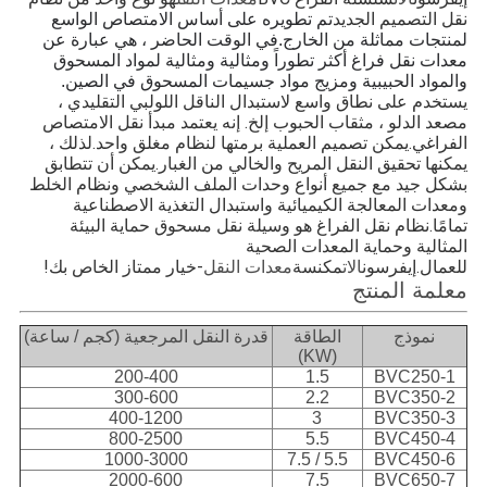
نقل التصميم الجديد
تم تطويره على أساس الامتصاص الواسع
لمنتجات مماثلة من الخارج.
في الوقت الحاضر ، هي عبارة عن
معدات نقل فراغ أكثر تطوراً ومثالية ومثالية لمواد المسحوق
والمواد الحبيبية ومزيج مواد جسيمات المسحوق في الصين.
يستخدم على نطاق واسع لاستبدال الناقل اللولبي التقليدي ، 
مصعد الدلو ، مثقاب الحبوب إلخ. إنه يعتمد مبدأ نقل الامتصاص 
الفراغي.يمكن تصميم العملية برمتها لنظام مغلق واحد.لذلك ، 
يمكنها تحقيق النقل المريح والخالي من الغبار.يمكن أن تتطابق 
بشكل جيد مع جميع أنواع وحدات الملف الشخصي ونظام الخلط 
ومعدات المعالجة الكيميائية واستبدال التغذية الاصطناعية 
تمامًا.نظام نقل الفراغ هو وسيلة نقل مسحوق حماية البيئة 
المثالية وحماية المعدات الصحية 
للعمال.إيفرسون
مكنسة
-خيار ممتاز الخاص بك!
الات
معدات النقل
معلمة المنتج
نموذج
الطاقة
قدرة النقل المرجعية (كجم / ساعة)
(KW)
200-400
1.5
BVC250-1
300-600
2.2
BVC350-2
400-1200
3
BVC350-3
800-2500
5.5
BVC450-4
1000-3000
5.5 / 7.5
BVC450-6
2000-600
7.5
BVC650-7