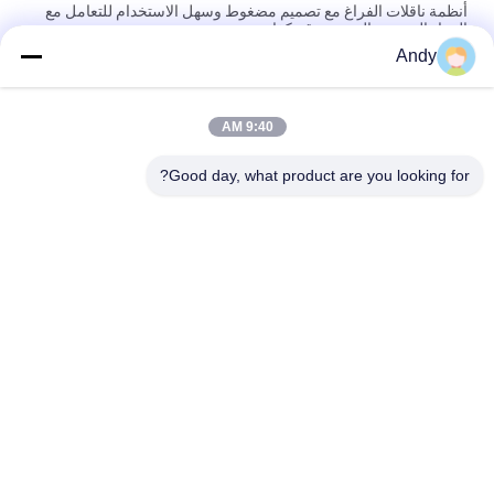
أنظمة ناقلات الفراغ مع تصميم مضغوط وسهل الاستخدام للتعامل مع
المواد الحبيبية وال مسحوق بكفاءة
Andy
أنظمة النقل الفراغي الآلية للتغذية والتفريغ المستمر للمواد الحبيبية في
العمليات الصناعية
9:40 AM
أنظمة النقل بالشفط مصممة لنقل المواد البودرة والحبيبية بأمان
باستخدام تقنية الأنابيب المغلقة الخالية من الغبار
Good day, what product are you looking for?
فئات شعبية
جميع
آلة فحص الدوران
آلة الغربلة الاهتزازية
مفرغ الحقيبة السائبة
آلة فرز بهلوان
آلة خلاط الشريط
أنظمة ناقل فراغ
آلة طاحن طاحونة
آلة النخل المسحوق