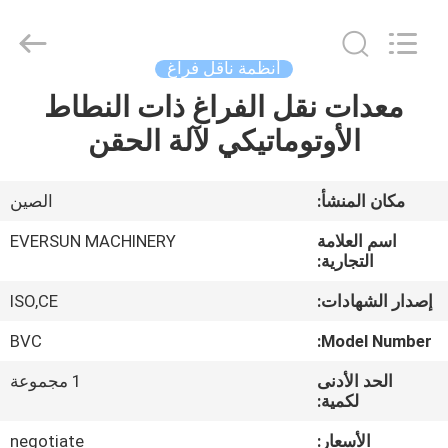
EVERSUN
Machinery
(Henan)
Co.,
Ltd.
أنظمة ناقل فراغ
All
Rights
Reserved.
معدات نقل الفراغ ذات النطاط
مسكن
الأوتوماتيكي لآلة الحقن
منتجات
مكان المنشأ:
الصين
عرض
اسم العلامة
EVERSUN MACHINERY
الواقع
التجارية:
الافتراضي
إصدار الشهادات:
ISO,CE
BVC
Model Number:
معلومات
الحد الأدنى
1 مجموعة
عنا
لكمية:
الأسعار:
negotiate