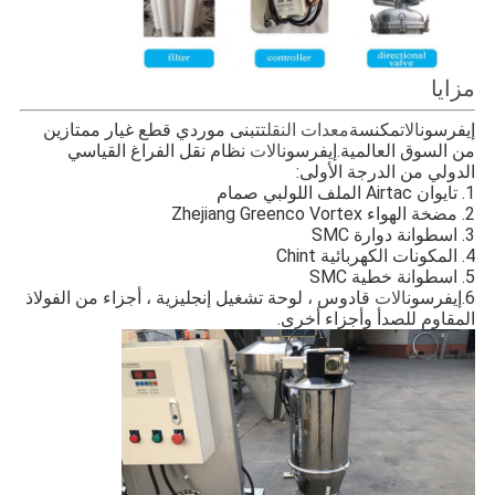
مزايا
إيفرسون
مكنسة
تتبنى موردي قطع غيار ممتازين 
الات
معدات النقل
من السوق العالمية.
إيفرسون
نظام نقل الفراغ القياسي 
الات
الدولي من الدرجة الأولى:
1. تايوان Airtac الملف اللولبي صمام
2. مضخة الهواء Zhejiang Greenco Vortex
3. اسطوانة دوارة SMC
4. المكونات الكهربائية Chint
5. اسطوانة خطية SMC
6.
إيفرسون
قادوس ، لوحة تشغيل إنجليزية ، أجزاء من الفولاذ 
الات
المقاوم للصدأ وأجزاء أخرى.