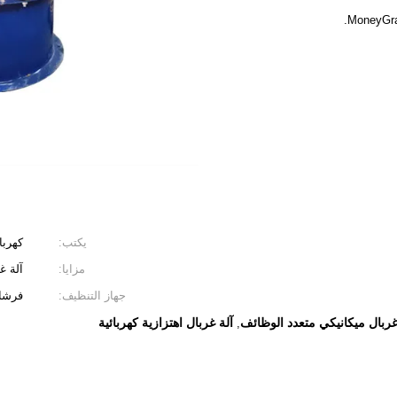
يكتب:
كهربا
مزايا:
آلة غ
جهاز التنظيف:
فرشاة
ربال ميكانيكي متعدد الوظائف
آلة غربال اهتزازية كهربائية
,