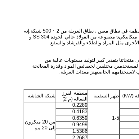
الغربال الميكانيكي عبارة عن معدات غربلة بالاهتزاز الدقيقة الشائعة ، يمكن غربلة أي مسحوق ، سائل لزج ، جزيئات ومواد غير منتظمة في نطاق معين ، نطاق الغربلة من 2 ~ 500 شبكة.إنه
ميكانيكي
s مصنوعة من الفولاذ عالي الجودة SS 304 و
الأخرى مثل المرآة والطلاء والفرشاة والسفع
ظى منتجاتنا بتقدير كبير لتوليد مستويات عالية من
ينا مستوى عالٍ من النظافة والسلامة وهي حاصلة على شهادة CGMP و FDA و CE. يمكننا وفقًا لمستخدمين مختلفين لخصائص المواد وقدرة المعالجة
ب لاستخدامهم الخاص
تهتز معدات الغربلة
.
منطقة الفرز
(KW)
ظهر السفينة
شبكة الشاشة
الفعالة (م 2)
0.2289
0.4183
0.6359
1-5
من 20 ميكرون
0.9499
إلى 20 مم
1.5386
2.2687