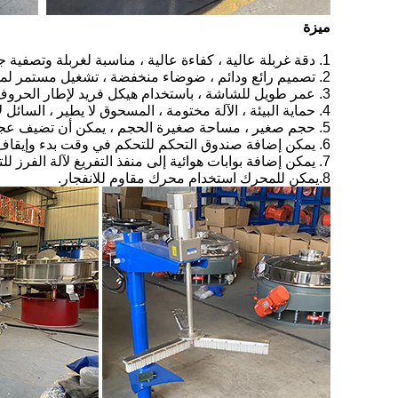
ميزة
1. دقة غربلة عالية ، كفاءة عالية ، مناسبة لغربلة وتصفية جميع أنواع المسحوق والجزيئات والمخاط وغيرها من المواد.
2. تصميم رائع ودائم ، ضوضاء منخفضة ، تشغيل مستمر لمدة 24 ساعة ، يمكن أن يكون اتجاه المخرج 360 درجة دوران حر.
3. عمر طويل للشاشة ، باستخدام هيكل فريد لإطار الحروف ، سهل الاستبدال ، غربلة تصل إلى 500 شبكة (28 ميكرومتر) ، ترشيح يصل إلى 5 ميكرومتر.
4. حماية البيئة ، الآلة مختومة ، المسحوق لا يطير ، السائل لا يتسرب ، يمكن استخدامه في نفس الوقت مفردة ، متعددة الطبقات ، حتى 5 طبقات ؛
5. حجم صغير ، مساحة صغيرة الحجم ، يمكن أن تضيف عجلات ، أكثر ملاءمة للتحرك ؛
6. يمكن إضافة صندوق التحكم للتحكم في وقت بدء وإيقاف آلة الفرز ، ويمكن أيضا تغيير تردد الاهتزاز.
7. يمكن إضافة بوابات هوائية إلى منفذ التفريغ لآلة الفرز للتحكم في وقت الغربلة والتفريغ.
8.يمكن للمحرك استخدام محرك مقاوم للانفجار.