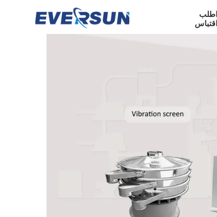
طلب
قتباس