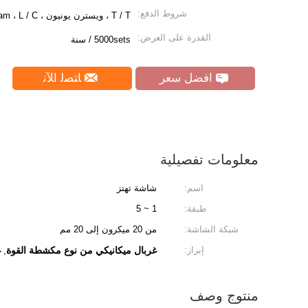
شروط الدفع:
T / T ، ويسترن يونيون ، MoneyGram ، L / C.
القدرة على العرض:
5000sets / سنة
افضل سعر
ﺎﺘﺼﻟ ﺍﻶﻧ
معلومات تفصيلية
اسم:
شاشة تهتز
طبقة:
1 ~ 5
شبكة الشاشة:
من 20 ميكرون إلى 20 مم
إبراز:
غربال ميكانيكي من نوع مكشطة القوة
غ
,
منتوج وصف