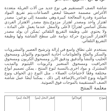
شاشة الصف المستقيم هي نوع جديد من آلات الغربلة متعددة
الأغراض مصممة خصيصًا لبعض الصناعات.يتم تفريغ المواد
مباشرة وقدرة المعالجة كبيرة.وهي مقسمة إلى نوعين: مصدر
اهتزاز واحد ومصدر اهتزاز مزدوج.ينتج مصدر الاهتزاز الفردي
بشكل أساسي اهتزازًا لأعلى ولأسفل عندما يعمل على المادة ،
ولا يحتوي على وظيفة التفريغ التلقائي ؛يمكن أن يولد مصدر
الاهتزاز المزدوج حركة دوامة على سطح الشاشة ولها وظيفة
التفريغ التلقائي.
يستخدم على نطاق واسع في إزالة وترشيح العصير والمشروبات
والسكر والملح والغلوتامات أحادية الصوديوم والتوابل ومسحوق
الحليب والنشا والدقيق ودقيق الأرز ومسحوق الكربون ومسحوق
الجرافيت ومسحوق المنغنيز وكربونات الليثيوم والمذيب
المشترك و مواد اخرى.بالنسبة لنوع المنتج ، يمكن تصميم أنواع
مختلفة وفقًا لاحتياجات العملاء ، مثل النوع ذي الحواف ونوع
البوابة ونوع الحاجز.بالإضافة إلى ذلك ، يمكننا أيضًا عمل شاشة
الصف المستقيمة بالموجات فوق الصوتية.
معلمة المنتج
نموذج
قوة
(
كو
)
قطر النخل (مم)
الأبعاد (مم)