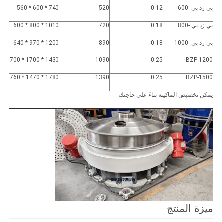
بي زد بي -600
0.12
520
740 * 600 * 560
بي زد بي -800
0.18
720
1010 * 800 * 600
بي زد بي -1000
0.18
890
1200 * 970 * 640
1430 * 1700 * 700
1090
0.25
BZP-1200
1780 * 1470 * 760
1390
0.25
BZP-1500
يمكن تخصيص الماكينة بناءً على حاجتك
ميزة المنتج