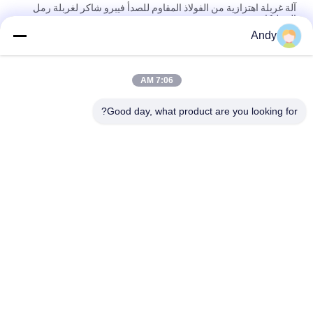
آلة غربلة اهتزازية من الفولاذ المقاوم للصدأ فيبرو شاكر لغربلة رمل
السيليكا
Andy
آلة الفحص الاهتزازية باستخدام حركة المواد على سطح الشاشة لفصل
المواد الدقيقة والقاسية
7:06 AM
آلة الفحص الاهتزازية ذات مسار حركة ثلاثي الأبعاد لفحص المواد الحبيبية
والمسحوقة
Good day, what product are you looking for?
فئات شعبية
جميع
آلة فحص الدوران
آلة الغربلة الاهتزازية
مفرغ الحقيبة السائبة
آلة فرز بهلوان
آلة خلاط الشريط
أنظمة ناقل فراغ
آلة طاحن طاحونة
آلة النخل المسحوق