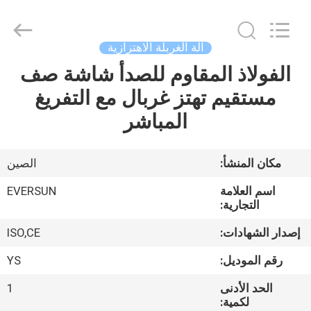
EVERSUN
Machinery
(Henan)
Co.,
Ltd.
آلة الغربلة الاهتزازية
All
Rights
Reserved.
الفولاذ المقاوم للصدأ شاشة صف
مسكن
مستقيم تهتز غربال مع التفريغ
منتجات
المباشر
عرض
مكان المنشأ:
الصين
الواقع
اسم العلامة
EVERSUN
الافتراضي
التجارية:
إصدار الشهادات:
ISO,CE
معلومات
رقم الموديل:
YS
عنا
الحد الأدنى
1
لكمية: