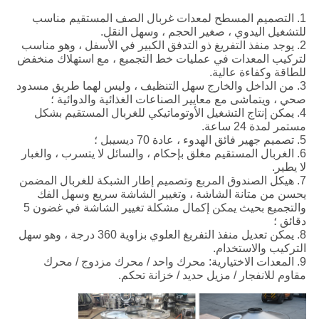
1. التصميم المسطح لمعدات غربال الصف المستقيم مناسب
للتشغيل اليدوي ، صغير الحجم ، وسهل النقل.
2. يوجد منفذ التفريغ ذو التدفق الكبير في الأسفل ، وهو مناسب
لتركيب المعدات في عمليات خط التجميع ، مع استهلاك منخفض
للطاقة وكفاءة عالية.
3. من الداخل والخارج سهل التنظيف ، وليس لهما طريق مسدود
صحي ، ويتماشى مع معايير الصناعات الغذائية والدوائية ؛
4. يمكن إنتاج التشغيل الأوتوماتيكي للغربال المستقيم بشكل
مستمر لمدة 24 ساعة.
5. تصميم جهير فائق الهدوء ، عادة 70 ديسيبل ؛
6. الغربال المستقيم مغلق بإحكام ، والسائل لا يتسرب ، والغبار
لا يطير.
7. هيكل الصندوق المربع وتصميم إطار الشبكة للغربال المضمن
يحسن من متانة الشاشة ، وتغيير الشاشة سريع وسهل الفك
والتجميع بحيث يمكن إكمال مشكلة تغيير الشاشة في غضون 5
دقائق ؛
8. يمكن تعديل منفذ التفريغ العلوي بزاوية 360 درجة ، وهو سهل
التركيب والاستخدام.
9. المعدات الاختيارية: محرك واحد / محرك مزدوج / محرك
مقاوم للانفجار / مزيل حديد / خزانة تحكم.