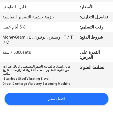
جولة
الأسعار:
قابل للتفاوض
في
تفاصيل التغليف:
حزمة خشبية التصدير القياسية
المعمل
وقت التسليم:
5-8 أيام عمل
مراقبة
شروط الدفع:
T / T ، ويسترن يونيون ، MoneyGram ، L
/ C.
الجودة
القدرة على
5000sets / سنة
العرض:
اتصل
تسليط الضوء:
غربال اهتزازي لشاشة الصف المستقيم ، غربال اهتزازي
بنا
من الفولاذ المقاوم للصدأ ، آلة غربلة اهتزازية ذات تفريغ
مباشر
,
,
Stainless Steel Vibrating Sieve
Direct Discharge Vibratory Screening Machine
اطلب
اقتباس
افضل سعر
خريطة