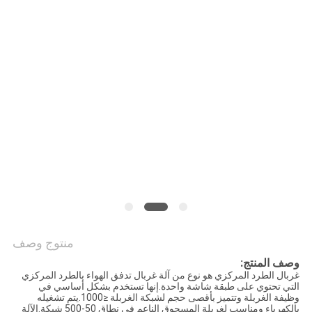
الموقع
سياسة
الخصوصية
منتوج وصف
وصف المنتج:
غربال الطرد المركزي هو نوع من آلة غربال تدفق الهواء بالطرد المركزي
التي تحتوي على طبقة شاشة واحدة.إنها تستخدم بشكل أساسي في
وظيفة الغربلة وتتميز بأقصى حجم لشبكة الغربلة ≤1000.يتم تشغيله
بالكهرباء ومناسب لغربلة المسحوق الناعم في نطاق 50-500 شبكة.الآلة