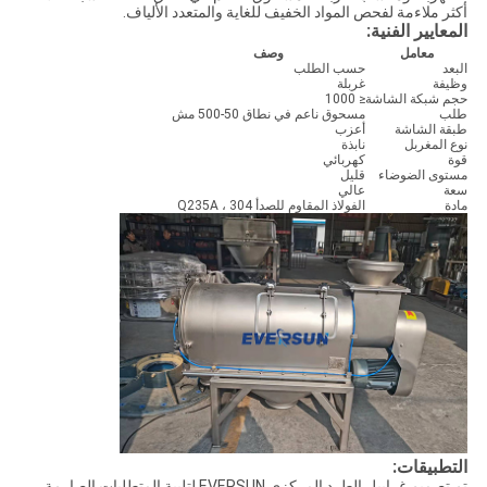
أكثر ملاءمة لفحص المواد الخفيف للغاية والمتعدد الألياف.
المعايير الفنية:
معامل
وصف
البعد
حسب الطلب
وظيفة
غربلة
حجم شبكة الشاشة
≤ 1000
طلب
مسحوق ناعم في نطاق 50-500 مش
طبقة الشاشة
أعزب
نوع المغربل
نابذة
قوة
كهربائي
مستوى الضوضاء
قليل
سعة
عالي
مادة
الفولاذ المقاوم للصدأ 304 ، Q235A
التطبيقات:
تم تصميم غرابيل الطرد المركزي EVERSUN لتلبية المتطلبات الصارمة