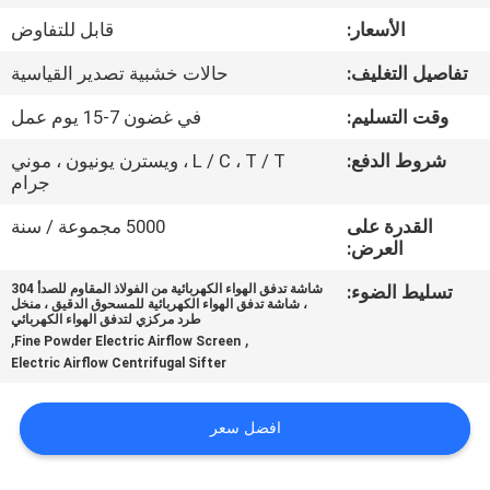
جولة
الأسعار:
قابل للتفاوض
في
تفاصيل التغليف:
حالات خشبية تصدير القياسية
المعمل
وقت التسليم:
في غضون 7-15 يوم عمل
مراقبة
شروط الدفع:
L / C ، T / T ، ويسترن يونيون ، موني
جرام
الجودة
القدرة على
5000 مجموعة / سنة
العرض:
اتصل
تسليط الضوء:
شاشة تدفق الهواء الكهربائية من الفولاذ المقاوم للصدأ 304
بنا
، شاشة تدفق الهواء الكهربائية للمسحوق الدقيق ، منخل
طرد مركزي لتدفق الهواء الكهربائي
,
,
Fine Powder Electric Airflow Screen
Electric Airflow Centrifugal Sifter
اطلب
اقتباس
افضل سعر
خريطة