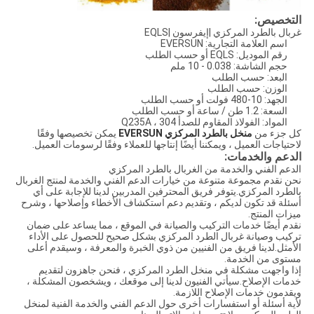
التخصيص:
غربال بالطرد المركزي |إيفرسون |EQLS
اسم العلامة التجارية: EVERSUN
رقم الموديل: EQLS أو حسب الطلب
حجم الشاشة: 0.038 - 10 ملم
البعد: حسب الطلب
الوزن: حسب الطلب
الجهد: 10-480 فولت أو حسب الطلب
السعة: 1.2 طن / ساعة أو حسب الطلب
المواد: الفولاذ المقاوم للصدأ 304 ، Q235A
كل جزء من
منخل بالطرد المركزي EVERSUN
يمكن تخصيصها وفقًا
لاحتياجات العميل ، ويمكننا أيضًا إنتاجها للعملاء وفقًا لرسومات العميل.
الدعم والخدمات:
الدعم الفني والخدمة من الغربال بالطرد المركزي
نحن نقدم مجموعة متنوعة من خيارات الدعم الفني والخدمة لمنتج الغربال
بالطرد المركزي.يتوفر فريق المحترفين المدربين لدينا للإجابة على أي
أسئلة قد تكون لديكم ، وتقديم دعم استكشاف الأخطاء وإصلاحها ، وشرح
ميزات المنتج.
نقدم أيضًا خدمات التركيب والصيانة في الموقع ، مما يساعد على ضمان
تركيب وصيانة غربال الطرد المركزي بشكل صحيح للحصول على الأداء
الأمثل.لدينا فريق من الفنيين من ذوي الخبرة والمعرفة ، وسيقدم أعلى
مستوى من الخدمة.
إذا واجهت مشكلة في منخل الطرد المركزي ، فنحن جاهزون لتقديم
خدمات الإصلاح.سيأتي الفنيون لدينا إلى موقعك ، ويشخصون المشكلة ،
ويقدمون خدمات الإصلاح اللازمة.
لأية أسئلة أو استفسارات أخرى حول الدعم الفني والخدمة الفنية لمنخل