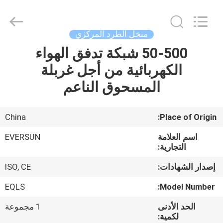
EVERSUN
Machinery
(Henan)
Co.,
Ltd.
منخل الطرد المركزي
All
Rights
Reserved.
50-500 شبكة تدفق الهواء
مسكن
الكهربائية من أجل غربلة
منتجات
المسحوق الناعم
عرض
China
Place of Origin:
الواقع
اسم العلامة
EVERSUN
الافتراضي
التجارية:
إصدار الشهادات:
ISO, CE
معلومات
EQLS
Model Number:
عنا
الحد الأدنى
1 مجموعة
لكمية: