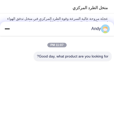
منخل الطرد المركزي
عجلة مروحة عالية السرعة وقوة الطرد المركزي في منخل تدفق الهواء
لتجميع الجسيمات الدقيقة في صناعات الأغذية والكيماويات
Andy
Stainless Steel Explosion-proof Air-flow Sieve Powder
Screening Machine Air-flow Sorting Machine
11:07 PM
تشغيل بسيط وصيانة محفر الطرد المركزي مع محفر تدفق الهواء
لتصنيف المسحوقات فائقة الدقة في صناعة الهندسة الكيميائية
Good day, what product are you looking for?
فئات شعبية
جميع
آلة فحص الدوران
آلة الغربلة الاهتزازية
مفرغ الحقيبة السائبة
آلة فرز بهلوان
آلة خلاط الشريط
أنظمة ناقل فراغ