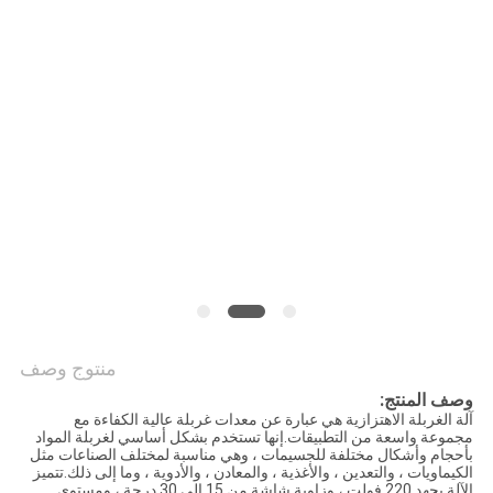
الموقع
سياسة
الخصوصية
منتوج وصف
وصف المنتج:
آلة الغربلة الاهتزازية هي عبارة عن معدات غربلة عالية الكفاءة مع
مجموعة واسعة من التطبيقات.إنها تستخدم بشكل أساسي لغربلة المواد
بأحجام وأشكال مختلفة للجسيمات ، وهي مناسبة لمختلف الصناعات مثل
الكيماويات ، والتعدين ، والأغذية ، والمعادن ، والأدوية ، وما إلى ذلك.تتميز
الآلة بجهد 220 فولت ، وزاوية شاشة من 15 إلى 30 درجة ، ومستوى