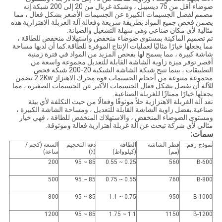
ضوضاء أقل من 75 ديسيبل ، وشبكة غربال من 20 إلى 200 شبكة.إنه
مصمم لفصل الجسيمات الكبيرة عن الجسيمات الأصغر بشكل فعال ، مما
يضمن فحص جميع المواد بطريقة سريعة وفعالة.آلة الغربلة الاهتزازية هذه
مثالية لأي مكان صناعي وهي سهلة التشغيل والصيانة.
تم تصميم الماكينة بمستوى ضوضاء منخفض واستهلاك منخفض للطاقة ،
مما يجعلها خيارًا مثاليًا لعمليات الإنتاج الموفرة للطاقة.كما أن لديها مساحة
شاشة كبيرة ، مما يسمح لها بفحص المزيد من المواد في فترة زمنية
أقصر.توفر ميزة زاوية الشاشة القابلة للتعديل مجموعة واسعة من
التطبيقات ، بينما تتيح شبكة الشاشة الشبكية 20-200 شبكة فحص
مجموعة متنوعة من أحجام الجسيمات.قوة محرك الاهتزاز 2.2Kw تضمن
للآلة أن تفصل بشكل فعال الجسيمات الأكبر عن الجسيمات الصغيرة ، مما
يجعلها خيارًا ممتازًا للغربلة الصناعية.
تعد آلة الغربلة الاهتزازية حلاً موثوقًا وفعالًا من حيث التكلفة لأي بيئة
صناعية.بفضل زاوية الشاشة القابلة للتعديل ، ومساحة الشاشة الكبيرة ،
ومستوى الضوضاء المنخفض ، والاستهلاك المنخفض للطاقة ، فهي خيار
مثالي لأي شركة تبحث عن آلة غربلة اهتزازية فعالة وموثوقة.
سمات:
نموذج رقم:
قطر الشاشة
الطاقة
دقة التحجيم
السعة (كجم /
(مم)
(كيلوواط)
(٪)
ساعة)
200
85 ~ 95
0.25 ~ 0.55
560
B-600
500
85 ~ 95
0.55 ~ 0.75
760
B-800
800
85 ~ 95
0.75 ~ 1.1
950
B-1000
1200
85 ~ 95
1.1 ~ 1.75
1150
B-1200