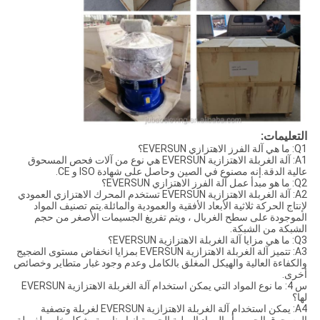
التعليمات:
Q1: ما هي آلة الفرز الاهتزازي EVERSUN؟
A1: آلة الغربلة الاهتزازية EVERSUN هي نوع من آلات فحص المسحوق
عالية الدقة.إنه مصنوع في الصين وحاصل على شهادة ISO و CE.
Q2: ما هو مبدأ عمل آلة الفرز الاهتزازي EVERSUN؟
A2: آلة الغربلة الاهتزازية EVERSUN تستخدم المحرك الاهتزازي العمودي
لإنتاج الحركة ثلاثية الأبعاد الأفقية والعمودية والمائلة.يتم تصنيف المواد
الموجودة على سطح الغربال ، ويتم تفريغ الجسيمات الأصغر من حجم
الشبكة من الشبكة.
Q3: ما هي مزايا آلة الغربلة الاهتزازية EVERSUN؟
A3: تتميز آلة الغربلة الاهتزازية EVERSUN بمزايا انخفاض مستوى الضجيج
والكفاءة العالية والهيكل المغلق بالكامل وعدم وجود غبار متطاير وخصائص
أخرى.
س 4: ما نوع المواد التي يمكن استخدام آلة الغربلة الاهتزازية EVERSUN
لها؟
A4: يمكن استخدام آلة الغربلة الاهتزازية EVERSUN لغربلة وتصفية
المسحوق الحبيبي أو المواد الصلبة الحبيبية.إنها مناسبة بشكل خاص لغربلة