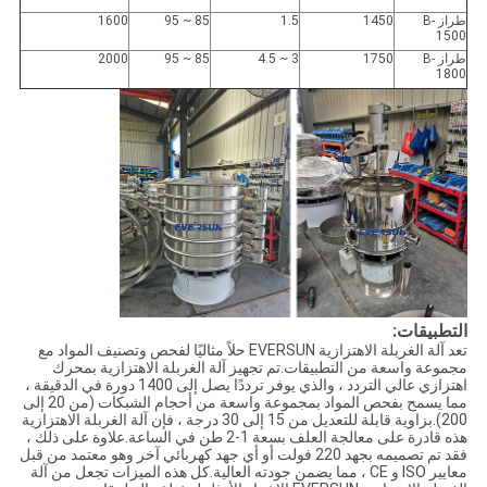
طراز B-
1450
1.5
85 ~ 95
1600
1500
طراز B-
1750
3 ~ 4.5
85 ~ 95
2000
1800
التطبيقات:
تعد آلة الغربلة الاهتزازية EVERSUN حلاً مثاليًا لفحص وتصنيف المواد مع
مجموعة واسعة من التطبيقات.تم تجهيز آلة الغربلة الاهتزازية بمحرك
اهتزازي عالي التردد ، والذي يوفر ترددًا يصل إلى 1400 دورة في الدقيقة ،
مما يسمح بفحص المواد بمجموعة واسعة من أحجام الشبكات (من 20 إلى
200).بزاوية قابلة للتعديل من 15 إلى 30 درجة ، فإن آلة الغربلة الاهتزازية
هذه قادرة على معالجة العلف بسعة 1-2 طن في الساعة.علاوة على ذلك ،
فقد تم تصميمه بجهد 220 فولت أو أي جهد كهربائي آخر وهو معتمد من قبل
معايير ISO و CE ، مما يضمن جودته العالية.كل هذه الميزات تجعل من آلة