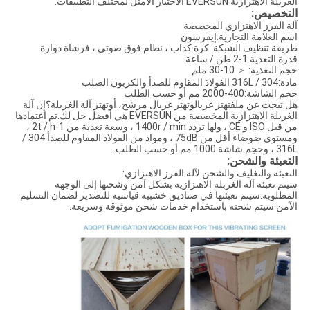
الغربلة الاهتزازية EVERSUN الاختيار الأمثل لمختلف التطبيقات.
التخصيص:
آلة الفرز الاهتزازي المخصصة
اسم العلامة التجارية:
إيفرسون
طريقة تنظيف الشبكة: كرة كذاب ، نظام فوق صوتي ، فرشاة دوارة
قدرة التغذية:
1-2 طن / ساعة
حجم التغذية: ＜ 10-30 ملم
مادة:
304 / 316L الفولاذ المقاوم للصدأ والكربون الصلب
حجم الشاشة:
400-2000 مم أو حسب الطلب
هل تبحث عن ملف
تهتز غربال
و
تهتز غربال مرشح
، أو
تهتز آلة الغربلة
؟إن آلة
الغربلة الاهتزازية المخصصة من EVERSUN هي أفضل حل لك.تم اعتمادها
من قبل ISO و CE ، ولها تردد 1400r / min ، وسعة تغذية من 1-2t / h ،
ومستوى ضوضاء أقل من 75dB ، ومواد من الفولاذ المقاوم للصدأ 304 /
316L ، وحجم شاشة 1000 مم أو حسب الطلب.
التعبئة والشحن:
التعبئة والتغليف والشحن لآلة الفرز الاهتزازي:
سيتم تعبئة آلة الغربلة الاهتزازية بشكل آمن وشحنها إلى الوجهة
المطلوبة.سيتم تعبئتها في صناديق خشبية قياسية للتصدير لضمان التسليم
الآمن.سيتم شحنه باستخدام خدمات شحن موثوقة وسريعة.