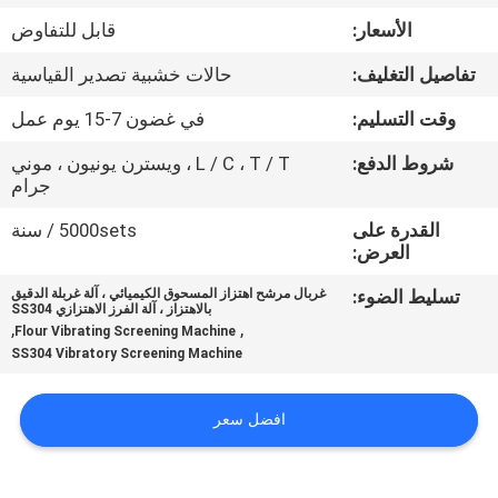
جولة
الأسعار:
قابل للتفاوض
في
تفاصيل التغليف:
حالات خشبية تصدير القياسية
المعمل
وقت التسليم:
في غضون 7-15 يوم عمل
مراقبة
شروط الدفع:
L / C ، T / T ، ويسترن يونيون ، موني
جرام
الجودة
القدرة على
5000sets / سنة
العرض:
اتصل
تسليط الضوء:
غربال مرشح اهتزاز المسحوق الكيميائي ، آلة غربلة الدقيق
بنا
بالاهتزاز ، آلة الفرز الاهتزازي SS304
,
,
Flour Vibrating Screening Machine
SS304 Vibratory Screening Machine
اطلب
اقتباس
افضل سعر
خريطة