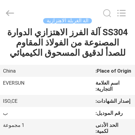
EVERSUN
Machinery
(Henan)
Co.,
Ltd.
آلة الغربلة الاهتزازية
All
Rights
Reserved.
SS304 آلة الفرز الاهتزازي الدوارة
مسكن
المصنوعة من الفولاذ المقاوم
منتجات
للصدأ لدقيق المسحوق الكيميائي
عرض
China
Place of Origin:
الواقع
اسم العلامة
EVERSUN
الافتراضي
التجارية:
إصدار الشهادات:
ISO,CE
معلومات
رقم الموديل:
ب
عنا
الحد الأدنى
1 مجموعة
لكمية: