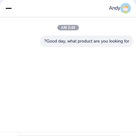
الدقيقة والمواد الهشة
Andy
آلة الفحص الدوارية المصممة لفحص الجسيمات الصلبة مع تشغيل
سلس منخفض الضوضاء وسهولة الصيانة
3:46 AM
آلة غربلة دوارة تستخدم تقنية شاشة الإعصار المسطحة لتحسين تقسيم
المواد وفصلها
Good day, what product are you looking for?
فئات شعبية
جميع
آلة فحص الدوران
آلة الغربلة الاهتزازية
مفرغ الحقيبة السائبة
آلة فرز بهلوان
آلة خلاط الشريط
أنظمة ناقل فراغ
آلة طاحن طاحونة
آلة النخل المسحوق