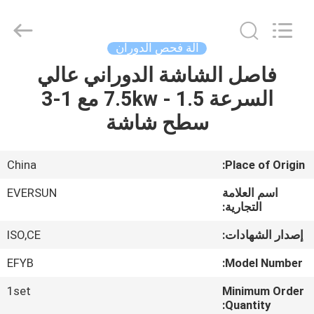
EVERSUN
Machinery
(Henan)
Co.,
Ltd.
آلة فحص الدوران
All
Rights
Reserved.
فاصل الشاشة الدوراني عالي
مسكن
السرعة 1.5 - 7.5kw مع 1-3
منتجات
سطح شاشة
عرض
China
Place of Origin:
الواقع
اسم العلامة
EVERSUN
الافتراضي
التجارية:
إصدار الشهادات:
ISO,CE
معلومات
EFYB
Model Number:
عنا
1set
Minimum Order
Quantity: