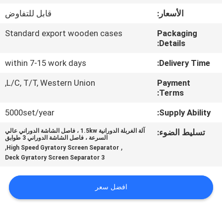
جولة
الأسعار:
قابل للتفاوض
في
Standard export wooden cases
Packaging
المعمل
Details:
within 7-15 work days
Delivery Time:
مراقبة
L/C, T/T, Western Union,
Payment
الجودة
Terms:
5000set/year
Supply Ability:
اتصل
تسليط الضوء:
آلة الغربلة الدورانية 1.5kw ، فاصل الشاشة الدوراني عالي
بنا
السرعة ، فاصل الشاشة الدوراني 3 طوابق
,
,
High Speed Gyratory Screen Separator
3 Deck Gyratory Screen Separator
اطلب
اقتباس
افضل سعر
خريطة