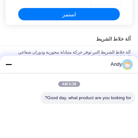
استمر
آلة خلاط الشريط
آلة خلاط الشريط التي توفر حركة متبادلة محورية ودوران شعاعي
للخلط الدقيق للغبار والمعجونات
Andy
آلة خلاط الشريط الفولاذ المقاوم للصدأ مع نظام تحكم PLC للخلط
الصناعي بالكمية القابلة للتخصيص
5:39 AM
آلة خلاط الشريط مع هيكل مضغوط وتشغيل سلس للتعامل مع المواد
المتجمعة التي يصعب خلطها
Good day, what product are you looking for?
فئات شعبية
جميع
آلة فحص الدوران
آلة الغربلة الاهتزازية