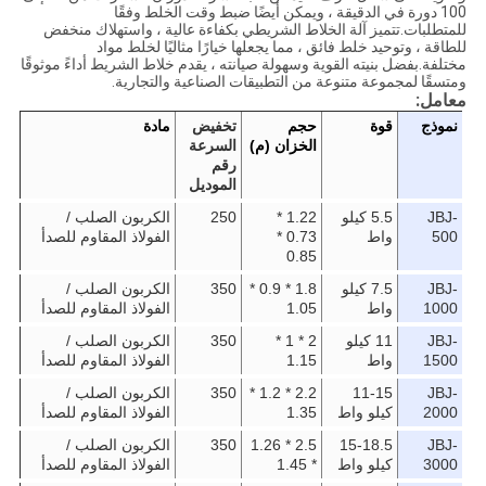
100 دورة في الدقيقة ، ويمكن أيضًا ضبط وقت الخلط وفقًا
للمتطلبات.تتميز آلة الخلاط الشريطي بكفاءة عالية ، واستهلاك منخفض
للطاقة ، وتوحيد خلط فائق ، مما يجعلها خيارًا مثاليًا لخلط مواد
مختلفة.بفضل بنيته القوية وسهولة صيانته ، يقدم خلاط الشريط أداءً موثوقًا
ومتسقًا لمجموعة متنوعة من التطبيقات الصناعية والتجارية.
معامل:
نموذج
قوة
حجم
تخفيض
مادة
الخزان (م)
السرعة
رقم
الموديل
JBJ-
5.5 كيلو
1.22 *
250
الكربون الصلب /
500
واط
0.73 *
الفولاذ المقاوم للصدأ
0.85
JBJ-
7.5 كيلو
1.8 * 0.9 *
350
الكربون الصلب /
1000
واط
1.05
الفولاذ المقاوم للصدأ
JBJ-
11 كيلو
2 * 1 *
350
الكربون الصلب /
1500
واط
1.15
الفولاذ المقاوم للصدأ
JBJ-
11-15
2.2 * 1.2 *
350
الكربون الصلب /
2000
كيلو واط
1.35
الفولاذ المقاوم للصدأ
JBJ-
15-18.5
2.5 * 1.26
350
الكربون الصلب /
3000
كيلو واط
* 1.45
الفولاذ المقاوم للصدأ