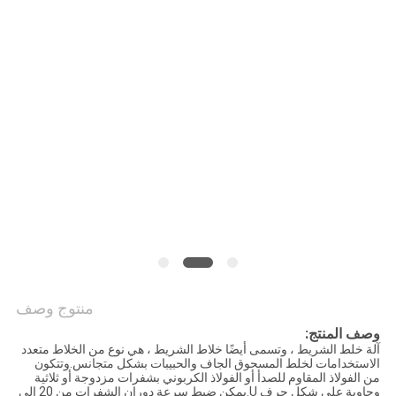
الموقع
سياسة
الخصوصية
منتوج وصف
وصف المنتج:
آلة خلط الشريط ، وتسمى أيضًا خلاط الشريط ، هي نوع من الخلاط متعدد
الاستخدامات لخلط المسحوق الجاف والحبيبات بشكل متجانس.وتتكون
من الفولاذ المقاوم للصدأ أو الفولاذ الكربوني بشفرات مزدوجة أو ثلاثية
وحاوية على شكل حرف U.يمكن ضبط سرعة دوران الشفرات من 20 إلى