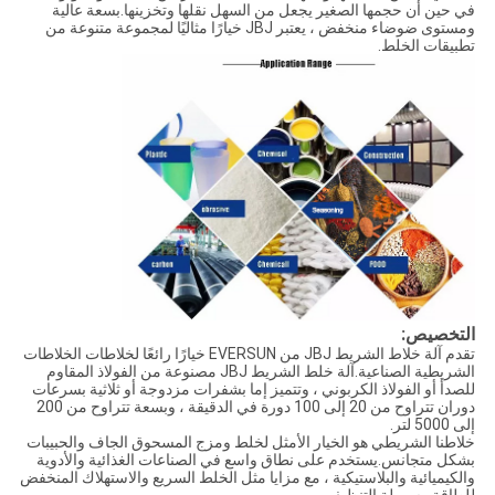
في حين أن حجمها الصغير يجعل من السهل نقلها وتخزينها.بسعة عالية
ومستوى ضوضاء منخفض ، يعتبر JBJ خيارًا مثاليًا لمجموعة متنوعة من
تطبيقات الخلط.
التخصيص:
تقدم آلة خلاط الشريط JBJ من EVERSUN خيارًا رائعًا لخلاطات الخلاطات
الشريطية الصناعية.آلة خلط الشريط JBJ مصنوعة من الفولاذ المقاوم
للصدأ أو الفولاذ الكربوني ، وتتميز إما بشفرات مزدوجة أو ثلاثية بسرعات
دوران تتراوح من 20 إلى 100 دورة في الدقيقة ، وبسعة تتراوح من 200
إلى 5000 لتر.
خلاطنا الشريطي هو الخيار الأمثل لخلط ومزج المسحوق الجاف والحبيبات
بشكل متجانس.يستخدم على نطاق واسع في الصناعات الغذائية والأدوية
والكيميائية والبلاستيكية ، مع مزايا مثل الخلط السريع والاستهلاك المنخفض
للطاقة وسهولة التنظيف.