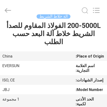
EVERSUN
Machinery
(Henan)
Co.,
Ltd.
آلة خلاط الشريط
All
Rights
Reserved.
200-5000L الفولاذ المقاوم للصدأ
مسكن
الشريط خلاط آلة البعد حسب
منتجات
الطلب
عرض
China
Place of Origin:
الواقع
اسم العلامة
EVERSUN
الافتراضي
التجارية:
إصدار الشهادات:
ISO, CE
معلومات
JBJ
Model Number:
عنا
الحد الأدنى
1 مجموعة
لكمية: