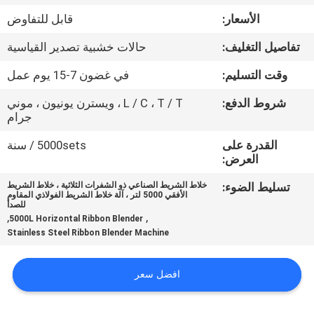
جولة
الأسعار:
قابل للتفاوض
في
تفاصيل التغليف:
حالات خشبية تصدير القياسية
المعمل
وقت التسليم:
في غضون 7-15 يوم عمل
مراقبة
شروط الدفع:
L / C ، T / T ، ويسترن يونيون ، موني
جرام
الجودة
القدرة على
5000sets / سنة
العرض:
اتصل
تسليط الضوء:
خلاط الشريط الصناعي ذو الشفرات الثلاثية ، خلاط الشريط
بنا
الأفقي 5000 لتر ، آلة خلاط الشريط الفولاذي المقاوم
للصدأ
,
,
5000L Horizontal Ribbon Blender
Stainless Steel Ribbon Blender Machine
اطلب
اقتباس
افضل سعر
خريطة