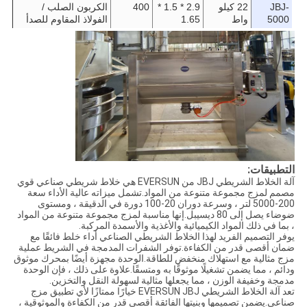
JBJ-
22 كيلو
2.9 * 1.5 *
400
الكربون الصلب /
5000
واط
1.65
الفولاذ المقاوم للصدأ
التطبيقات:
آلة الخلاط الشريطي JBJ من EVERSUN هي خلاط شريطي صناعي قوي
مصمم لمزج مجموعة متنوعة من المواد.تشمل ميزاته عالية الأداء سعة
200-5000 لتر ، وسرعة دوران 20-100 دورة في الدقيقة ، ومستوى
ضوضاء يصل إلى 80 ديسيبل.إنها مناسبة لمزج مجموعة متنوعة من المواد
، بما في ذلك المواد الكيميائية والأغذية والأسمدة المركبة.
يوفر التصميم الفريد لهذا الخلاط الشريطي الصناعي أداء خلط فائقًا مع
ضمان أقصى قدر من الكفاءة.توفر الشفرات المدمجة في الشريط عملية
مزج مثالية مع استهلاك منخفض للطاقة.الوحدة مجهزة أيضًا بمحرك موثوق
ودائم ، مما يضمن تشغيلًا موثوقًا به ومتسقًا.علاوة على ذلك ، فإن الوحدة
مدمجة وخفيفة الوزن ، مما يجعلها مثالية لسهولة النقل والتخزين.
تعد آلة الخلاط الشريطي EVERSUN JBJ خيارًا ممتازًا لأي تطبيق مزج
صناعي.يضمن تصميمها وبنيتها الفائقة أقصى قدر من الكفاءة والموثوقية ،