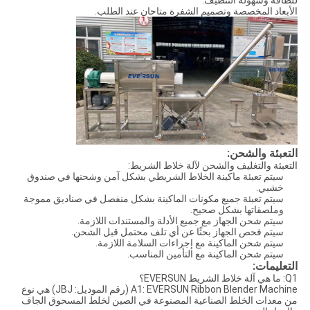
الأبعاد المخصصة وتصميم الشفرة متاحان عند الطلب.
التعبئة والشحن:
التعبئة والتغليف والشحن لآلة خلاط الشريط:
سيتم تعبئة ماكينة الخلاط الشريطي بشكل آمن وشحنها في صندوق
خشبي.
سيتم تعبئة جميع مكونات الماكينة بشكل منفصل في صناديق مموجة
وملصقاتها بشكل صحيح.
سيتم شحن الجهاز مع جميع الأدلة والمستندات اللازمة.
سيتم فحص الجهاز بحثًا عن أي تلف محتمل قبل الشحن.
سيتم شحن الماكينة مع إجراءات السلامة اللازمة.
سيتم شحن الماكينة مع التأمين المناسب.
التعليمات:
Q1: ما هي آلة خلاط الشريط EVERSUN؟
A1: EVERSUN Ribbon Blender Machine (رقم الموديل: JBJ) هي نوع
من معدات الخلط الصناعية المصنوعة في الصين لخلط المسحوق الجاف