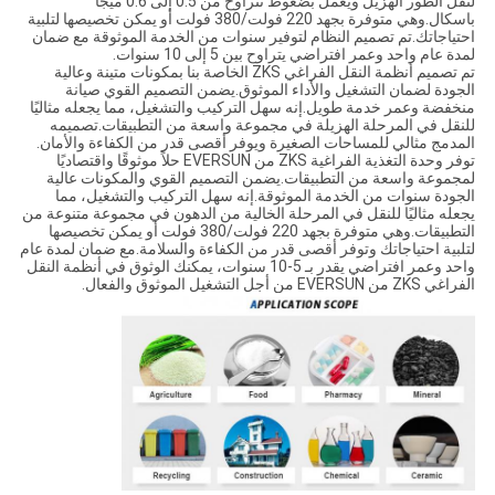
لنقل الطور الهزيل ويعمل بضغوط تتراوح من 0.5 إلى 0.6 ميجا
باسكال.وهي متوفرة بجهد 220 فولت/380 فولت أو يمكن تخصيصها لتلبية
احتياجاتك.تم تصميم النظام لتوفير سنوات من الخدمة الموثوقة مع ضمان
لمدة عام واحد وعمر افتراضي يتراوح بين 5 إلى 10 سنوات.
تم تصميم أنظمة النقل الفراغي ZKS الخاصة بنا بمكونات متينة وعالية
الجودة لضمان التشغيل والأداء الموثوق.يضمن التصميم القوي صيانة
منخفضة وعمر خدمة طويل.إنه سهل التركيب والتشغيل، مما يجعله مثاليًا
للنقل في المرحلة الهزيلة في مجموعة واسعة من التطبيقات.تصميمه
المدمج مثالي للمساحات الصغيرة ويوفر أقصى قدر من الكفاءة والأمان.
توفر وحدة التغذية الفراغية ZKS من EVERSUN حلاً موثوقًا واقتصاديًا
لمجموعة واسعة من التطبيقات.يضمن التصميم القوي والمكونات عالية
الجودة سنوات من الخدمة الموثوقة.إنه سهل التركيب والتشغيل، مما
يجعله مثاليًا للنقل في المرحلة الخالية من الدهون في مجموعة متنوعة من
التطبيقات.وهي متوفرة بجهد 220 فولت/380 فولت أو يمكن تخصيصها
لتلبية احتياجاتك وتوفر أقصى قدر من الكفاءة والسلامة.مع ضمان لمدة عام
واحد وعمر افتراضي يقدر بـ 5-10 سنوات، يمكنك الوثوق في أنظمة النقل
الفراغي ZKS من EVERSUN من أجل التشغيل الموثوق والفعال.