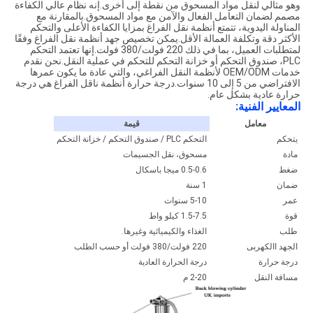
وهو مثالي لنقل مواد المسحوق من نقطة إلى أخرى.إنه نظام عالي الكفاءة
مصمم لضمان التعامل الفعال والآمن مع مواد المسحوق.بالمقارنة مع
المناولة اليدوية، تتمتع أنظمة نقل الفراغ بمزايا الكفاءة الأعلى والتحكم
الأكثر دقة وتكلفة العمالة الأقل.يمكن تخصيص جهد أنظمة نقل الفراغ وفقًا
لمتطلبات العميل، بما في ذلك 220 فولت/380 فولت.إنها تعتمد التحكم
PLC، صندوق التحكم أو خزانة التحكم للتحكم في عملية النقل.نحن نقدم
خدمات OEM/ODM لأنظمة النقل الفراغي، والتي عادة ما يكون عمرها
الافتراضي من 5 إلى 10 سنوات.درجة حرارة أنظمة ناقل الفراغ هي درجة
حرارة عادية بشكل عام.
المعايير الفنية:
معامل
قيمة
يتحكم
التحكم PLC / صندوق التحكم / خزانة التحكم
مادة
مسحوق، نقل الجسيمات
ضغط
0.5-0.6 ميجا باسكال
ضمان
1 سنة
عمر
5-10 سنوات
قوة
1.5-7.5 كيلو واط
طلب
الغذاء والكيميائية وغيرها.
الجهد االكهربى
220 فولت/380 فولت أو حسب الطلب
درجة حرارة
درجة الحرارة العادية
مسافة النقل
2-20 م