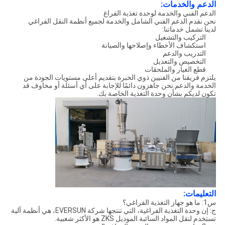
الدعم والخدمات:
الدعم الفني والخدمة لوحدة تغذية الفراغ
نحن نقدم الدعم الفني الشامل والخدمة لجميع أنظمة النقل الفراغي
لدينا.تشمل خدماتنا:
التركيب والتشغيل
استكشاف الأخطاء وإصلاحها والصيانة
التدريب والدعم
التخصيص والتعديل
قطع الغيار والملحقات
يلتزم فريقنا من الفنيين ذوي الخبرة بتقديم أعلى مستويات الجودة من
الخدمة والدعم.نحن جاهزون دائمًا للإجابة على أي أسئلة أو مخاوف قد
تكون لديكم بشأن وحدة التغذية الخاصة بك.
التعليمات:
س1: ما هو جهاز التغذية الفراغي؟
ج: إن وحدة التغذية الفراغية، التي تنتجها شركة EVERSUN، هي أنظمة آلية
تستخدم لنقل المواد السائبة.الموديل ZKS هو الأكثر شعبية.