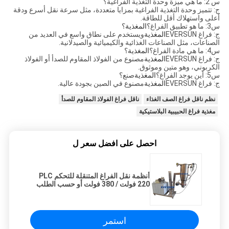
س 2: ما هي ميزة وحدة التغذية الفراغية؟
ج: تتميز وحدة التغذية الفراغية بمزايا متعددة، مثل سرعة نقل أسرع ودقة
أعلى واستهلاك أقل للطاقة.
س3: ما هو تطبيق الفراغ؟
المغذية
؟
ج: فراغ EVERSUN
المغذية
ويستخدم على نطاق واسع في العديد من
الصناعات، مثل الصناعات الغذائية والكيميائية والصيدلانية.
س4: ما هي مادة الفراغ؟
المغذية
؟
ج: فراغ EVERSUN
المغذية
مصنوع من الفولاذ المقاوم للصدأ أو الفولاذ
الكربوني، وهو متين وموثوق.
س5: أين يوجد الفراغ؟
المغذية
صنع؟
ج: فراغ EVERSUN
المغذية
مصنوع في الصين بجودة عالية.
نظم ناقل فراغ الصف الغذاء
ناقل فراغ الفولاذ المقاوم للصدأ
مغذية فراغ الحبيبية البلاستيكية
احصل على افضل سعر ل
أنظمة نقل الفراغ المتنقلة للتحكم PLC
220 فولت / 380 فولت أو حسب الطلب
استمر