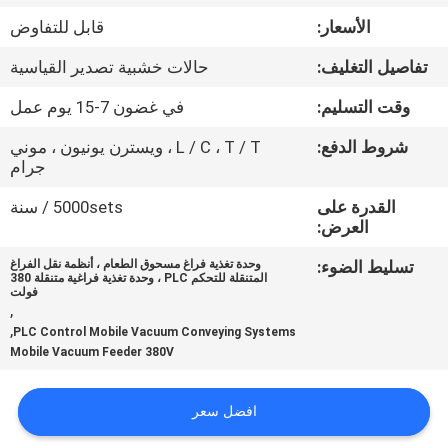
جولة
الأسعار:
قابل للتفاوض
في
تفاصيل التغليف:
حالات خشبية تصدير القياسية
المعمل
وقت التسليم:
في غضون 7-15 يوم عمل
مراقبة
شروط الدفع:
L / C ، T / T ، ويسترن يونيون ، موني
جرام
الجودة
القدرة على
5000sets / سنة
العرض:
اتصل
تسليط الضوء:
وحدة تغذية فراغ مسحوق الطعام ، أنظمة نقل الفراغ
بنا
المتنقلة للتحكم PLC ، وحدة تغذية فراغية متنقلة 380
فولت
,
,
PLC Control Mobile Vacuum Conveying Systems
اطلب
Mobile Vacuum Feeder 380V
اقتباس
افضل سعر
خريطة