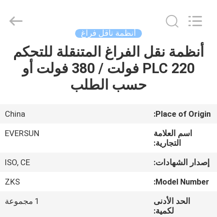
EVERSUN
Machinery
(Henan)
Co.,
Ltd.
أنظمة ناقل فراغ
All
Rights
Reserved.
أنظمة نقل الفراغ المتنقلة للتحكم
مسكن
PLC 220 فولت / 380 فولت أو
منتجات
حسب الطلب
عرض
China
Place of Origin:
الواقع
اسم العلامة
EVERSUN
الافتراضي
التجارية:
إصدار الشهادات:
ISO, CE
معلومات
ZKS
Model Number:
عنا
الحد الأدنى
1 مجموعة
لكمية: