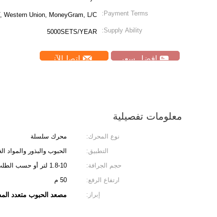
Payment Terms:
T, Western Union, MoneyGram, L/C
Supply Ability:
5000SETS/YEAR
افضل سعر
ﺎﺘﺼﻟ ﺍﻶﻧ
معلومات تفصيلية
نوع المحرك:
محرك سلسلة
التطبيق:
الحبوب والبذور والمواد الغذ
حجم الجرافة:
1.8-10 لتر أو حسب الطلب
ارتفاع الرفع:
50 م
إبراز:
مصعد الحبوب متعدد المدخ