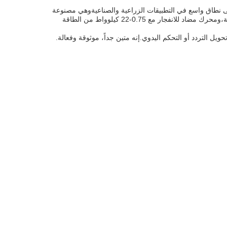
الدقيق.يستخدم على نطاق واسع في التطبيقات الزراعية والصناعيةوهي مصنوعة
لديه تحكم متقدم في تحويل التردد أو التحكم اليدوي.إنه متين جداً، موثوقة وفعالة.