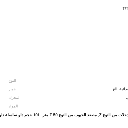
T/
النوع:
ائية، الخ
هوبر:
المحرك:
المواد:
لات من النوع Z
مصعد الحبوب من النوع Z 50 متر
10L حجم دلو سلسلة دلو مصعد
,
,