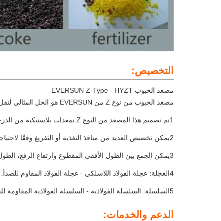
التخصيص:
مصعد الحبوب EVERSUN Z-Type - HYZT
مصعد الحبوب من نوع Z من EVERSUN هو الحل المثالي لنقل المواد السائبة عمودياً.
1تم تصميم هذا المصعد من النوع Z بمعدات بلاستيكية من الدرجة الغذائية من ABS و C.S و SS و يأتي مع تصميم يمكن تخصيصه للمحمولات على شكل Z أو النوع C.
2يمكن تخصيص العديد من منافذ التغذية أو التفريغ وفقًا لاحتياجات الرفع الفعلية لتلبية التغذية المستمرة لمجموعات متعددة من الصوامع على التوالي ،ويمكن توصيلها بسهولة مع معدات تغذية مختلفة.
3يمكن الجمع بين الطول الأفقي المقطوع وارتفاع الرفع، الطول الأفقي 1.2 متر إلى 40 متر، الارتفاع الرأسي 1.5 متر إلى 50 متر.
4العجلة: عجلة الفولاذ اللاسلكي - عجلة الفولاذ المقاوم للصدأ.
5السلسلة: السلسلة الفولاذية - السلسلة الفولاذية المقاومة للصدأ
الدعم والخدمات: