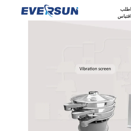
طلب
قتباس