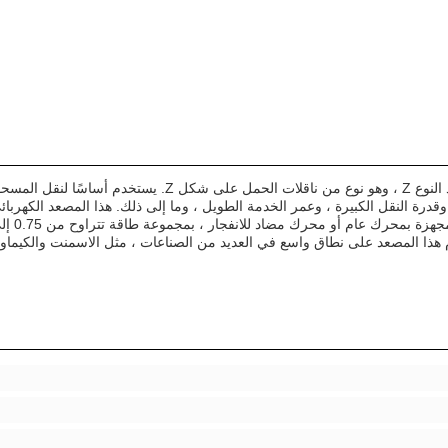
مصعد الحبوب من النوع Z هو نوع من مصاعد الدلو Z أو مصاعد الن
لمواد التي يمكن نقلها تصل إلى 0-20m3/hيستخدم هذا المصعد على نطاق واسع في العديد من الصناعات ، مثل ال