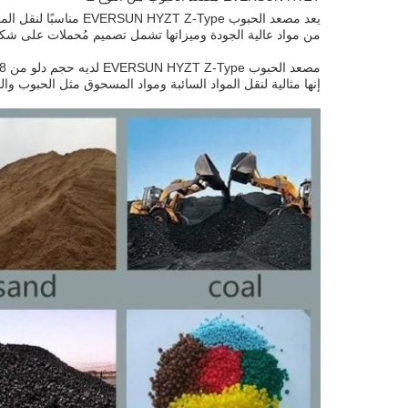
يعد مصعد الحبوب ype
من مواد عالية الجودة وميزاتها تشمل تصميم مُحملات على شكل Z قابلة للتخصيص، مصعد نوع Z متعدد المدخلات/المخارج، مصعد دلو السلسلة،ومحرك مضاد للانفجار مع 0.75-22 كيلوواط من
إنها مثالية لنقل المواد السائبة ومواد المسحوق مثل الحبوب والم