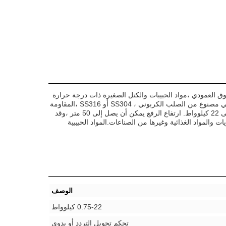
وع Z ، وهو نوع من ناقلات الحمل على شكل Z. يستخدم أساسًا لنقل المسحوق العمودي ،مواد الحبيبات والكتل الصغيرة ذات درجة حرارة
أقل من 250 درجة مئويةيحتوي على خصائص الأداء المستقر ، وقدرة النقل الكبيرة ، وعمر الخدمة الطويل ، وما إلى ذلك. هذا المصعد الكهربائي مصنوع من الصلب الكربوني ، SS304 أو SS316 ،المقاومة
للاستعمال والمقاومة للتآكل، مما يضمن عمرها الطويل. وهي مجهزة بمحرك عام أو محرك مضاد للانفجار ، بمجموعة طاقة تتراوح من 0.75 إلى 22 كيلوواط. ارتفاع الرفع يمكن أن يصل إلى 50 متر ،وقد
اسمنت والكيماويات والمواد الغذائية وغيرها من الصناعات.المواد الحبيبية
الوصف
0.75-22 كيلوواط
تحكم تحويل التردد أو يدوي