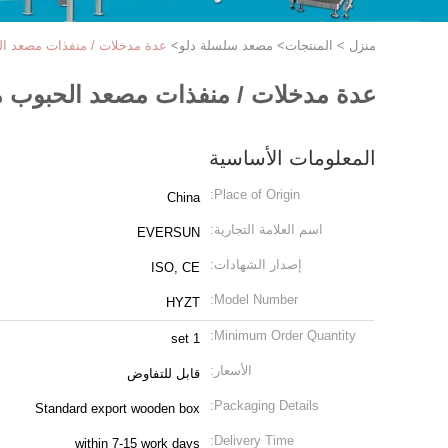
منزل
>
المنتجات
>
مصعد سلسلة دلو
>
عدة مدخلات / منفذات مصعد الحبوب من النوع Z 50m ارت
عدة مدخلات / منفذات مصعد الحبوب من النوع Z 50m ارتفاع رفع 1.8
المعلومات الأساسية
Place of Origin:
China
اسم العلامة التجارية:
EVERSUN
إصدار الشهادات:
ISO, CE
Model Number:
HYZT
Minimum Order Quantity:
1 set
الأسعار:
قابل للتفاوض
Packaging Details:
Standard export wooden box
Delivery Time:
within 7-15 work days