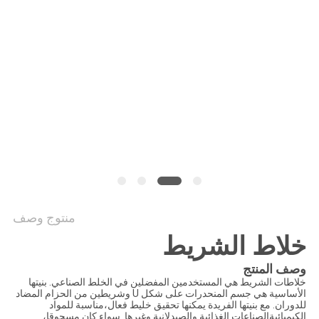
الموقع
سياسة
الخصوصية
منتوج وصف
خلاط الشريط
وصف المنتج
خلاطات الشريط هي المستخدمين المفضلين في الخلط الصناعي. بنيتها
الأساسية هي جسم المنحدرات على شكل U وشريطين من الحزام المضاد
للدوران. مع بنيتها الفريدة يمكنها تحقيق خليط فعال،مناسبة للمواد
الكيميائيةالصناعات الغذائية والصيدلانية وغيرها. سواء كان مسحوقا،