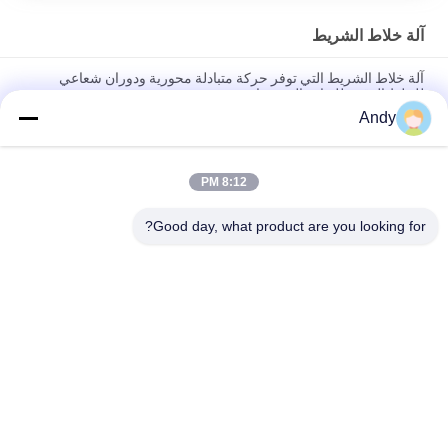
آلة خلاط الشريط
آلة خلاط الشريط التي توفر حركة متبادلة محورية ودوران شعاعي
للخلط الدقيق للغبار والمعجونات
Andy
آلة خلاط الشريط الفولاذ المقاوم للصدأ مع نظام تحكم PLC للخلط
الصناعي بالكمية القابلة للتخصيص
8:12 PM
آلة خلاط الشريط مع هيكل مضغوط وتشغيل سلس للتعامل مع المواد
المتجمعة التي يصعب خلطها
Good day, what product are you looking for?
فئات شعبية
جميع
آلة فحص الدوران
آلة الغربلة الاهتزازية
مفرغ الحقيبة السائبة
آلة فرز بهلوان