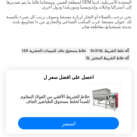
المتحدة الأمريكية، لدينا OEM لمنطقة الصين. ومنتجاتنا غالبا ما يتم تصديرها
إلى أستراليا وتايلاند وإندونيسيا ونيوزيلندا ودول أخرى.
نحن نرحب بالعملاء أو التجار لزيارة مصنعنا وسوف نرتب كل شيء بالنسبة
لك. عنوان مصنعنا: غرب المكتب الصناعي والتجاري من دا تشاوينغ بلدة،
مدينة شينشيانغ،مقاطعة هنان.
آلة خلط الشريط Ss316L
خلاط مسحوق جاف للمبيدات الحشرية ISO
آلة خلاط الشريط المختبر 5L
احصل على افضل سعر ل
خلاط الشريط الأفقي من الفولاذ المقاوم
للصدأ لخلط مسحوق الطباشير الجاف
استمر