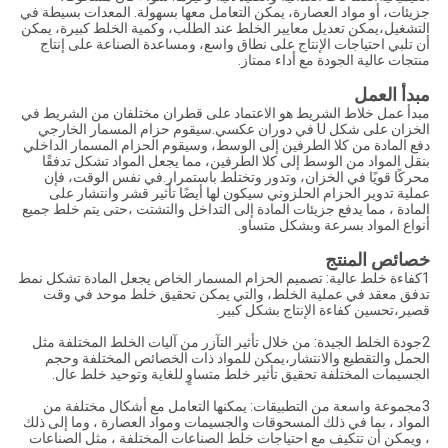
جزيئات، أو مواد العصارة، يمكن التعامل معها بسهولة. المعدات بسيطة في
التشغيل،يمكن تعديل معايير الخلط عند الطلب، وكمية الخلط كبيرة، يمكن
أن تلبي احتياجات الإنتاج على نطاق واسع، ومساعدة الصناعة على إنتاج
منتجات عالية الجودة مع أداء ممتاز.
مبدأ العمل
مبدأ عمل خلاط الشريط هو الاعتماد على قطران مختلفان من الشريط في
الخزان على شكل U في دوران عكسي.سيقوم حزام المسمار الخارجي
دفع المادة من كلا الطرفين إلى الوسط، وسيقوم الحزام المسمار الداخلي
بنقل المواد من الوسط إلى كلا الطرفين، مما يجعل المواد تشكل تدفقًا
محركًا قويًا في الخزان، وتدور وتختلط باستمرار.في نفس الوقت، فإن
عملية تدوير الحزام الحلزوني سيكون لها أيضًا تأثير قشر وانتشار على
المادة ، مما يدفع جزيئات المادة إلى التداخل والتشتت ،حتى يتم خلط جميع
أنواع المواد بسرعة وبشكل متساو.
خصائص المنتج
1كفاءة خلط عالية: تصميم الحزام المسمار الخاص يجعل المادة تشكل نمط
تدفق معقد في عملية الخلط، والتي يمكن تحقيق خلط موحد في وقت
قصير،تحسين كفاءة الإنتاج بشكل كبير.
2جودة الخلط الجيدة: من خلال تأثير التآزر من آليات الخلط المختلفة مثل
الحمل والتقطيع والانتشار،يمكن للمواد ذات الخصائص المختلفة وحجم
الجسيمات المختلفة تحقيق تأثير خلط متساوٍ للغاية وتوحيد خلط عال.
3مجموعة واسعة من التطبيقات: يمكنها التعامل مع أشكال مختلفة من
المواد ، بما في ذلك المسحوقات والجسيمات ومواد العصارة ، وما إلى ذلك
، ويمكن أن تتكيف مع احتياجات خلط الصناعات المختلفة ، مثل الصناعات