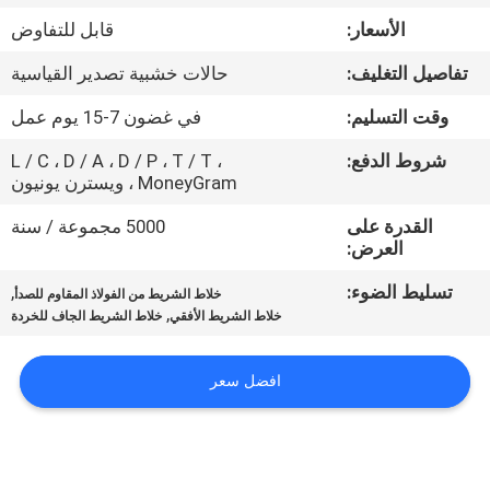
جولة
الأسعار:
قابل للتفاوض
في
تفاصيل التغليف:
حالات خشبية تصدير القياسية
المعمل
وقت التسليم:
في غضون 7-15 يوم عمل
مراقبة
شروط الدفع:
L / C ، D / A ، D / P ، T / T ،
MoneyGram ، ويسترن يونيون
الجودة
القدرة على
5000 مجموعة / سنة
العرض:
اتصل
تسليط الضوء:
,
خلاط الشريط من الفولاذ المقاوم للصدأ
بنا
,
خلاط الشريط الأفقي
خلاط الشريط الجاف للخردة
اطلب
افضل سعر
اقتباس
خريطة