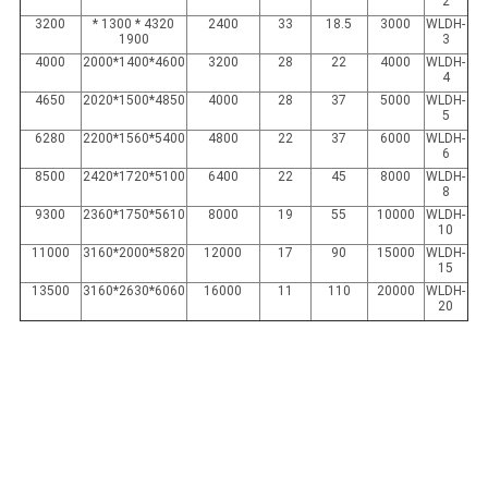
2
3200
4320 * 1300 *
2400
33
18.5
3000
WLDH-
1900
3
4000
4600*1400*2000
3200
28
22
4000
WLDH-
4
4650
4850*1500*2020
4000
28
37
5000
WLDH-
5
6280
5400*1560*2200
4800
22
37
6000
WLDH-
6
8500
5100*1720*2420
6400
22
45
8000
WLDH-
8
9300
5610*1750*2360
8000
19
55
10000
WLDH-
10
11000
5820*2000*3160
12000
17
90
15000
WLDH-
15
13500
6060*2630*3160
16000
11
110
20000
WLDH-
20