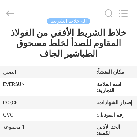
EVERSUN
Machinery
(Henan)
Co.,
Ltd.
آلة خلاط الشريط
All
Rights
Reserved.
خلاط الشريط الأفقي من الفولاذ
مسكن
المقاوم للصدأ لخلط مسحوق
منتجات
الطباشير الجاف
عرض
مكان المنشأ:
الصين
الواقع
اسم العلامة
EVERSUN
الافتراضي
التجارية:
إصدار الشهادات:
ISO,CE
معلومات
رقم الموديل:
QVC
عنا
الحد الأدنى
1 مجموعة
لكمية: