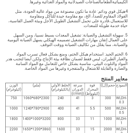
الكيميائيةالطعامالصناعات الصيدلانية والمواد الغذائية وغيرها.
4هيكل قوي ودائم: عادة ما تكون مصنوعة من مواد عالية الجودة، مثل
الفولاذ المقاوم للصدأ، الخ، مع مقاومة جيدة للتآكل ومقاومة
للاستعمال،قادرة على تحمل التشغيل الطويل الأجل وبيئة العمل القاسية،
حياة خدمة طويلة للمعدات.
5. سهولة التشغيل والصيانة: تشغيل المعدات بسيط نسبيا، ومن السهل
على العمال إتقان مهارات التشغيل.تصميمه الهيكلي يسهل الصيانة اليومية
والصيانة، مما يقلل من تكاليف الصيانة ووقت التوقف.
6. الختم الجيد: استخدام هيكل الختم، ومنع بشكل فعال تسرب المواد
والغبار الطيران، ليس فقط لضمان نظافة بيئة الإنتاج،ولكن أيضا لتجنب هدر
المواد والتلوث البيئي، مناسبة بشكل خاص للتعامل مع المواد السامة
والضارة والقابلة للاشتعال والمتفجرة وغيرها من المواد الخاصة.
معايير المنتج
النموذج
حجم
(
(ل)
)
قوة
سرعة
الخلط الأولي
(ملم)
الوزن
المحرك
الدوران
(بالكيلوغرام)
(كيلوغرام)
(كيلوواط)
((r/min)
750
2300*680*1060
240
41
3
300
WLDH-
0.3
1000
2900*780*1240
400
41
5.5
500
WLDH-
0.5
1800
3200*1000*1400
800
33
11
1000
WLDH-
1
2200
3860*1200*1650
1600
33
15
2000
WLDH-