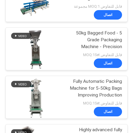
50kg Granular and
الموقع
قابل للتفاوض MOQ:1 مجموعة
Powder Materials
اتصال
131
سياسة
5 - 50kg Bagged Food
الخصوصية
أنظمة ناقل فراغ
Grade Packaging
Machine - Precision
Measuring And
قابل للتفاوض MOQ:1Set
Packaging Equipment
اتصال
For Powder Materials
Fully Automatic Packing
93
Machine for 5-50kg Bags
Improving Production
آلة خلاط الشريط
Efficiency and Reducing
قابل للتفاوض MOQ:1Set
Material Loss
اتصال
Highly advanced fully