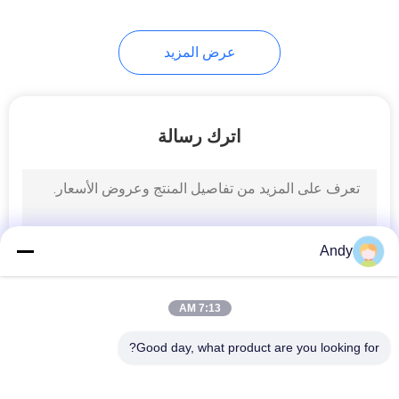
60
عرض المزيد
شاشة تهتز بالموجات
فوق الصوتية
اترك رسالة
102
Andy
آلة مصفاة الاهتزاز
7:13 AM
Good day, what product are you looking for?
فئات شعبية
جميع