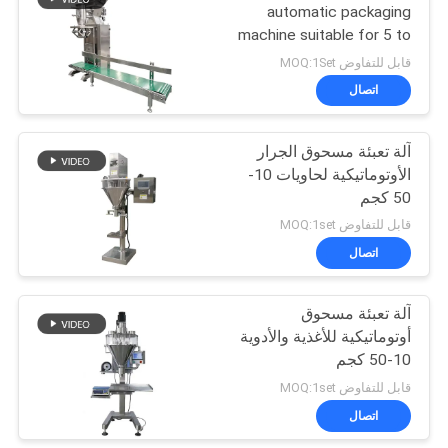
automatic packaging
machine suitable for 5 to
43
50 kilograms of
قابل للتفاوض MOQ:1Set
powdered materials
اتصال
آلة النخل المسحوق
آلة تعبئة مسحوق الجرار
الأوتوماتيكية لحاويات 10-
50 كجم
قابل للتفاوض MOQ:1set
اتصال
55
آلة تعبئة مسحوق
آلة طاحن طاحونة
أوتوماتيكية للأغذية والأدوية
10-50 كجم
قابل للتفاوض MOQ:1set
اتصال