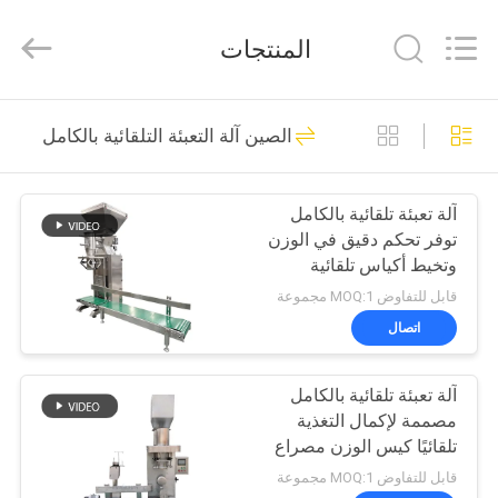
EVERSUN
Machinery
(Henan)
المنتجات
Co.,
Ltd.
All
Rights
Reserved.
مسكن
185
الصين آلة التعبئة التلقائية بالكامل
آلة الغربلة الاهتزازية
منتجات
آلة تعبئة تلقائية بالكامل
توفر تحكم دقيق في الوزن
عرض
وتخيط أكياس تلقائية
الواقع
لعمليات تعبئة المسحوق
قابل للتفاوض MOQ:1 مجموعة
الافتراضي
اتصال
84
آلة تعبئة تلقائية بالكامل
معلومات
آلة فحص الدوران
مصممة لإكمال التغذية
عنا
تلقائيًا كيس الوزن مصراع
التفريغ والخفض والخزين
قابل للتفاوض MOQ:1 مجموعة