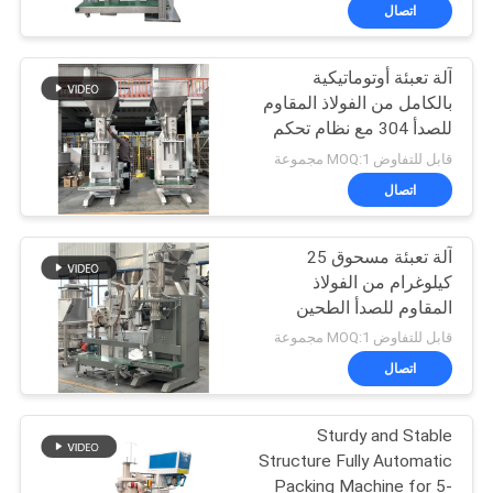
جولة
اتصال
في
آلة تعبئة أوتوماتيكية
المعمل
100
بالكامل من الفولاذ المقاوم
للصدأ 304 مع نظام تحكم
آلة فرز بهلوان
مراقبة
PLC لتعبئة المساحيق بوزن
قابل للتفاوض MOQ:1 مجموعة
5-50 كجم
الجودة
اتصال
آلة تعبئة مسحوق 25
اتصل
كيلوغرام من الفولاذ
بنا
المقاوم للصدأ الطحين
179
الكيميائي
قابل للتفاوض MOQ:1 مجموعة
اطلب
اتصال
مفرغ الحقيبة السائبة
اقتباس
Sturdy and Stable
Structure Fully Automatic
خريطة
Packing Machine for 5-