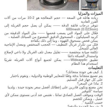
الميزات والمزايا
زيادة هائلة في السعة — حجم المعالجة هو 2-10 مرات من آلات
الفرز العادية
تتوفر درجات فائقة الدقة —— يمكن أن يصل حجم الغربلة إلى
600mesh (0.023mm)
فعّال على المواد التي يصعب فحصها —— مثل المواد الدقيقة من
كربيد السيليكون ، المسحوق الدقيق المصنوع من السبائك الصلبة ،
يمكن فحص مسحوق القهوة ، وما إلى ذلك بكفاءة
قلل من تكرار غربال التنظيف — الحجب المنخفض ومعدل الإنتاجية
العالي للمنخل
تكلفة صيانة منخفضة —— تقليل معدل تلف الغربال ولا داعي لإصلاح
واستبدال الشبكة دائمًا
تطبيق Wideapplic—— يمكن لجميع أنواع آلات الغربلة تقريبًا
استخدام هذا النظام
التعليمات
1. كيف هي جودة منتجاتك؟
يتم تصنيع منتجاتنا بدقة وفقًا للمعايير الوطنية والدولية ، ونقوم باختبار
على كل جهاز قبل التسليم.
2. ماذا عن السعر؟
نحن مصنع ونكون قادرين على إعطائك أفضل سعر بجودة جيدة ، ولدينا
سياسة "للتوفير
الوقت وموقف العمل الصادق تمامًا ، نقتبس عند أدنى مستوى ممكن لأي
عميل ، ويمكن للخصم
حسب الكمية ".
3. شروط الخدمة والدفع؟