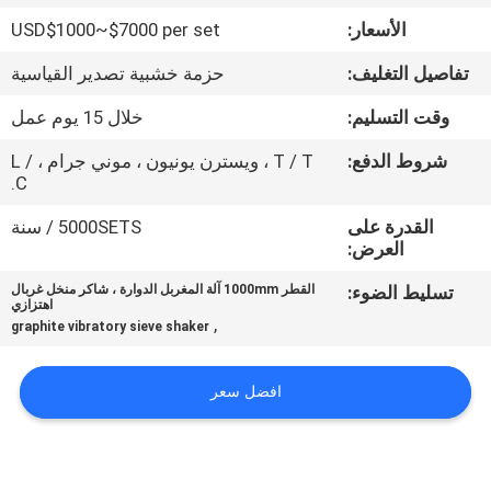
جولة
الأسعار:
USD$1000~$7000 per set
في
تفاصيل التغليف:
حزمة خشبية تصدير القياسية
المعمل
وقت التسليم:
خلال 15 يوم عمل
مراقبة
شروط الدفع:
T / T ، ويسترن يونيون ، موني جرام ، L /
C.
الجودة
القدرة على
5000SETS / سنة
العرض:
اتصل
تسليط الضوء:
القطر 1000mm آلة المغربل الدوارة ، شاكر منخل غربال
بنا
اهتزازي
,
graphite vibratory sieve shaker
اطلب
افضل سعر
اقتباس
خريطة