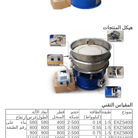
هيكل المنتجات
المقياس التقني
نموذج
طبقة
الطاقة
حجم
قطر
أبعاد الآلة
(كيلوواط)
شبكة
المنخل
الطول
عرض
ارتفاع
EXZS400
1-5
0.18
2-500
400
580
580
بناء على
رقم الطبقة
800
800
600
2-500
0.55
1-5
EXZS600
900
900
800
2-500
0.75
1-5
EXZS800
1160
1160
1000
2-500
1.1
1-5
EXZS1000