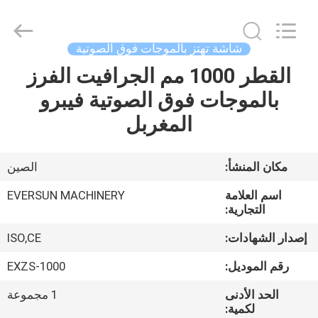
EVERSUN
Machinery
(Henan)
Co.,
Ltd.
شاشة تهتز بالموجات فوق الصوتية
All
Rights
Reserved.
القطر 1000 مم الجرافيت الفرز
مسكن
بالموجات فوق الصوتية فيبرو
منتجات
المغربل
عرض
مكان المنشأ:
الصين
الواقع
اسم العلامة
EVERSUN MACHINERY
الافتراضي
التجارية:
إصدار الشهادات:
ISO,CE
معلومات
رقم الموديل:
EXZS-1000
عنا
الحد الأدنى
1 مجموعة
لكمية: