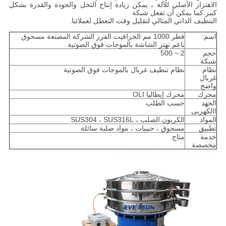
الاهتزاز الأصلي للآلة ، يمكن زيادة إنتاج النخل والجودة والقدرة بشكل
كبير.كما يمكن أن تفعل شبكة
التنظيف الذاتي المثالي لتقليل وقت التعطل لعملائنا.
اسم:
قطر 1000 مم الجرافيت الفرز الشركة المصنعة مسحوق
ناعم تهتز الشاشة بالموجات فوق الصوتية
حجم
2 ~ 500
شبكة
نظام
نظام تنظيف غربال بالموجات فوق الصوتية
غربال
واضح
محرك
محرك إيطاليا OLI
الجهد
حسب الطلب
االكهربى
المواد
الكربون الصلب ، SUS304 ، SUS316L
تطبيق
مسحوق ، حبيبات ، مواد صلبة سائلة
خدمة
متاح
مخصصة