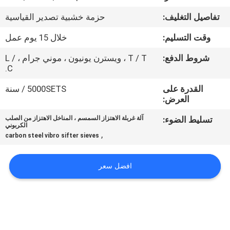
جولة
تفاصيل التغليف:
حزمة خشبية تصدير القياسية
في
وقت التسليم:
خلال 15 يوم عمل
المعمل
شروط الدفع:
T / T ، ويسترن يونيون ، موني جرام ، L /
C.
مراقبة
القدرة على
5000SETS / سنة
الجودة
العرض:
تسليط الضوء:
آلة غربلة الاهتزاز السمسم ، المناخل الاهتزاز من الصلب
اتصل
الكربوني
,
carbon steel vibro sifter sieves
بنا
افضل سعر
اطلب
اقتباس
خريطة