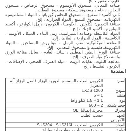
حليب ، عصير ، إلخ.
صناعة المعادن: مسحوق الألومنيوم ، مسحوق الرصاص ، مسحوق
النحاس ، خام ، مسحوق سبيكة ، مسحوق القطب ،
ثاني أكسيد المنغنيز ، مسحوق النحاس كهربائيا ، المواد المغناطيسية
الكهربائية ، مسحوق التلميع ، المواد الحرارية ، إلخ.
صناعة التعدين: الكاولين ، الألومينا ، الكربون ، رمل الكوارتز ، أكسيد
التيتانيوم ، أكسيد الزنك ، إلخ.
المواد الكاشطة وصناعة السيراميك: رمل البناء ، الميكا ، الألومينا ،
الكاشطة ، المواد الحرارية ، الملاط ، إلخ.
الصناعة الميكانيكية: صب الرمل ، ميتالورجيا المساحيق ، المواد
الكهرومغناطيسية والمسحوق المعدني ، إلخ.
صناعة الورق: الطين المطلي ، سائل العادم ، سائل صناعة الورق
واستصلاح مياه الصرف ، إلخ.
معالجة التلوث: نفايات الزيت ، مياه الصرف الصحي ، الإضافات ،
الكربون المنشط ، إلخ.
المقدمة
اسم:
الكربون الصلب السمسم الدورية الهزاز فاصل الهزاز آلة
المغربل
نموذج
EXZS-1200
طبقة
1 ~ 5
قوة
1.1 ~ 1.5 كيلو واط
حجم شبكة
2 ~ 500
محرك
محرك إيطاليا OLI
الجهد
حسب الطلب
االكهربى
المواد
الكربون الصلب ، SUS304 ، SUS316L
تطبيق
مسحوق ، حبيبات ، مواد صلبة سائلة