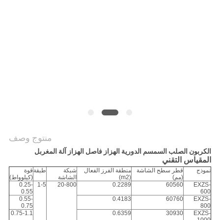
الموقع
سياسة
الخصوصية
منتوج وصف
الكربون الصلب السمسم الدورية الهزاز فاصل الهزاز آلة المغربل
المقياس التقني
نموذج
قطر سطح الشاشة
منطقة الفرز الفعال
شبكة
طبقة
قوة
(مم)
(m2)
الشاشة
(كيلوواط)
0.25-
1-5
20-800
0.2289
60560
EXZS-
0.55
600
0.55-
0.4183
60760
EXZS-
0.75
800
0.75-1.1
0.6359
30930
EXZS-