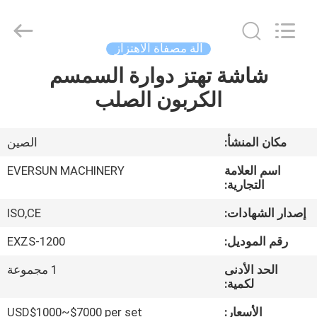
EVERSUN
Machinery
(Henan)
Co.,
Ltd.
آلة مصفاة الاهتزاز
All
Rights
Reserved.
شاشة تهتز دوارة السمسم
مسكن
الكربون الصلب
منتجات
مكان المنشأ:
الصين
عرض
اسم العلامة
EVERSUN MACHINERY
الواقع
التجارية:
الافتراضي
إصدار الشهادات:
ISO,CE
رقم الموديل:
EXZS-1200
معلومات
الحد الأدنى
1 مجموعة
عنا
لكمية:
الأسعار:
USD$1000~$7000 per set