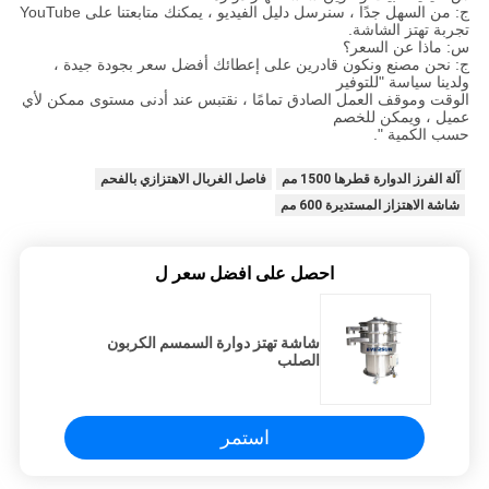
ج: من السهل جدًا ، سنرسل دليل الفيديو ، يمكنك متابعتنا على YouTube
تجربة تهتز الشاشة.
س: ماذا عن السعر؟
ج: نحن مصنع ونكون قادرين على إعطائك أفضل سعر بجودة جيدة ،
ولدينا سياسة "للتوفير
الوقت وموقف العمل الصادق تمامًا ، نقتبس عند أدنى مستوى ممكن لأي
عميل ، ويمكن للخصم
حسب الكمية ".
آلة الفرز الدوارة قطرها 1500 مم
فاصل الغربال الاهتزازي بالفحم
شاشة الاهتزاز المستديرة 600 مم
احصل على افضل سعر ل
شاشة تهتز دوارة السمسم الكربون
الصلب
استمر