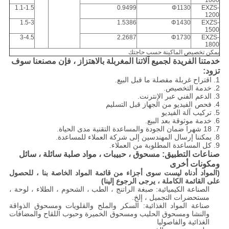
1000
1.1-1.5
0.9499
Φ1130
EXZS-
1200
1.5-3
1.5386
Φ1430
EXZS-
1500
3-4.5
2.2687
Φ1730
EXZS-
1800
يمكن تخصيص الماكينة حسب حاجتك
خدمتنا الفريدة لجميع آلاتنا المغربلة بالاهتزاز ، فإن مصنعنا سوف
تزود:
1. اقتراح غربلة مفصلة ما قبل البيع.
2. خدمة التخصيص.
3. الدعم الفني عبر الإنترنت.
4. فحص الفيديو من الجهاز قبل التسليم
5. تركيب آلة الفيديو
6. خدمة موثوقة بعد البيع.
7. 18 شهرا ضمان الجودة والمساعدة التقنية مدى الحياة.
8. يمكننا إرسال المهندسين إلى شركة العملاء للمساعدة.
9. كل المساعدة المطلوبة من العملاء.
صناعات التطبيق: مسحوق ، حبيبات ، مواد صلبة سائلة ، سائل
ومكونات أخرى
(المواد أدناه ليست سوى أجزاء من قائمة المواد الخاصة بنا ، للحصول
على القائمة الكاملة ، يرجى الرجوع إلينا)
الصناعة الكيميائية: صبغة الراتنج ، الطب ، الشحوم ، الطلاء ، لوحة ،
مستحضرات التجميل ، إلخ.
صناعة المواد الغذائية: السكر والملح والقلويات ومسحوق الذواقة
والنشا ومسحوق الحليب ومسحوق الخميرة وحبوب اللقاح والمضافات
الغذائية والفاصوليا