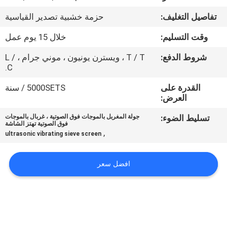
جولة
تفاصيل التغليف:
حزمة خشبية تصدير القياسية
في
وقت التسليم:
خلال 15 يوم عمل
المعمل
شروط الدفع:
T / T ، ويسترن يونيون ، موني جرام ، L /
C.
مراقبة
القدرة على
5000SETS / سنة
الجودة
العرض:
تسليط الضوء:
جولة المغربل بالموجات فوق الصوتية ، غربال بالموجات
اتصل
فوق الصوتية تهتز الشاشة
,
ultrasonic vibrating sieve screen
بنا
افضل سعر
اطلب
اقتباس
خريطة