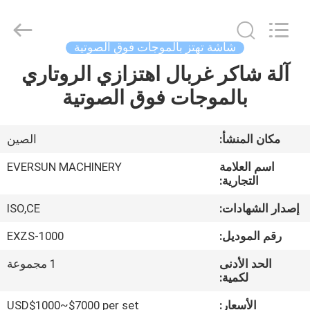
EVERSUN
Machinery
(Henan)
Co.,
Ltd.
شاشة تهتز بالموجات فوق الصوتية
All
Rights
Reserved.
آلة شاكر غربال اهتزازي الروتاري
مسكن
بالموجات فوق الصوتية
منتجات
مكان المنشأ:
الصين
عرض
اسم العلامة
EVERSUN MACHINERY
الواقع
التجارية:
الافتراضي
إصدار الشهادات:
ISO,CE
رقم الموديل:
EXZS-1000
معلومات
الحد الأدنى
1 مجموعة
عنا
لكمية:
الأسعار:
USD$1000~$7000 per set