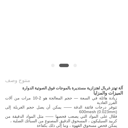
الموقع
سياسة
الخصوصية
منتوج وصف
آلة تهتز غربال اهتزازية مستديرة بالموجات فوق الصوتية الدوارة
الميزات والمزايا
زيادة هائلة في السعة — حجم المعالجة هو 2-10 مرات من آلات
الفرز العادية
تتوفر درجات فائقة الدقة —— يمكن أن يصل حجم الغربلة إلى
600mesh (0.023mm)
فعّال على المواد التي يصعب فحصها —— مثل المواد الدقيقة من
كربيد السيليكون ، المسحوق الدقيق المصنوع من السبائك الصلبة ،
يمكن فحص مسحوق القهوة ، وما إلى ذلك بكفاءة