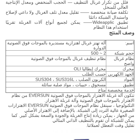
قلل من تكرار غربال التنظيف — الحجب المنخفض ومعدل الإنتاجية
العالي للمنخل
تكلفة صيانة منخفضة —— تقليل معدل تلف الغربال ولا داعي لإصلاح
واستبدال الشبكة دائمًا
تطبيق Wideapplic—— يمكن لجميع أنواع آلات الغربلة تقريبًا
استخدام هذا النظام
وصف المنتج
اسم:
آلة تهتز غربال اهتزازية مستديرة بالموجات فوق الصوتية
الدوارة
حجم شبكة
2 ~ 500
نظام غربال
نظام تنظيف غربال بالموجات فوق الصوتية
واضح
محرك
محرك إيطاليا OLI
الجهد االكهربى
حسب الطلب
المواد
الكربون الصلب ، SUS304 ، SUS316L
تطبيق
مسحوق ، حبيبات ، مواد صلبة سائلة
خدمة مخصصة
متاح
تتكون آلة غربلة الاهتزاز بالموجات فوق الصوتية EVERSUN من نظام
الاهتزاز بالموجات فوق الصوتية وآلة غربلة الاهتزاز.
التكنولوجيا ، سينقل نظام الموجات فوق الصوتية EVERSUN الاهتزازات
الصغيرة عالية التردد إلى الشبكة. بالإضافة إلى الاهتزاز الأصلي
من الجهاز ، يمكن زيادة إنتاج الغربلة والجودة والسعة بشكل كبير. كما
يمكن للشبكة أن تقوم بالتنظيف الذاتي المثالي
تقليل وقت التعطل لعملائنا.