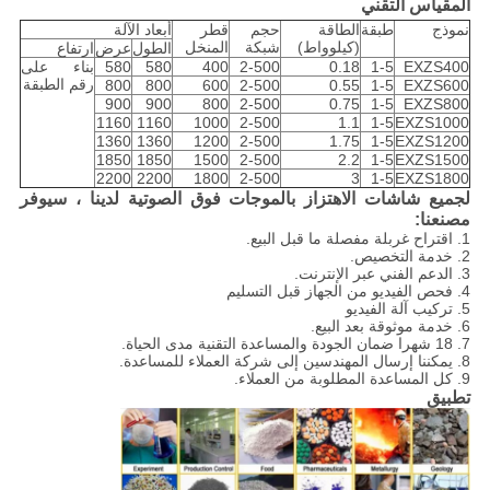
المقياس التقني
نموذج
طبقة
الطاقة
حجم
قطر
أبعاد الآلة
(كيلوواط)
شبكة
المنخل
الطول
عرض
ارتفاع
EXZS400
1-5
0.18
2-500
400
580
580
بناء على
رقم الطبقة
800
800
600
2-500
0.55
1-5
EXZS600
900
900
800
2-500
0.75
1-5
EXZS800
1160
1160
1000
2-500
1.1
1-5
EXZS1000
1360
1360
1200
2-500
1.75
1-5
EXZS1200
1850
1850
1500
2-500
2.2
1-5
EXZS1500
2200
2200
1800
2-500
3
1-5
EXZS1800
لجميع شاشات الاهتزاز بالموجات فوق الصوتية لدينا ، سيوفر
مصنعنا:
1. اقتراح غربلة مفصلة ما قبل البيع.
2. خدمة التخصيص.
3. الدعم الفني عبر الإنترنت.
4. فحص الفيديو من الجهاز قبل التسليم
5. تركيب آلة الفيديو
6. خدمة موثوقة بعد البيع.
7. 18 شهرا ضمان الجودة والمساعدة التقنية مدى الحياة.
8. يمكننا إرسال المهندسين إلى شركة العملاء للمساعدة.
9. كل المساعدة المطلوبة من العملاء.
تطبيق