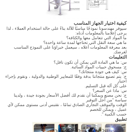
كيفية اختيار الجهاز المناسب
سيوفر مهندسونا نموذجًا مناسبًا للآلة بناءً على حالة استخدام العملاء ، لذا
يرجى إعلامنا بالمعلومات أدناه:
ما المواد التي تتعامل معها والكثافة؟
ما هي سعة النقل التي تحتاجها لمدة ساعة واحدة؟
بعد معرفة المعلومات أعلاه ، سيعمل خبراؤنا على النموذج المناسب
لغرضك.
التعليمات
س: ما هي المادة التي يمكن أن تكون ناقل؟
ج: مسحوق حبيبات المواد السائبة.
س: كيف هي جودة منتجاتك؟
ج: يتم تصنيع منتجاتنا بدقة وفقًا للمعايير الوطنية والدولية ، ونقوم بإجراء
اختبار
على كل آلة قبل التسليم.
س: ماذا عن السعر؟
ج: نحن مصنع ويمكننا أن نقدم لك أفضل الأسعار بجودة جيدة ، ولدينا
سياسة "من أجل التوفير
الوقت والموقف التجاري الصادق تمامًا ، نقتبس أدنى مستوى ممكن لأي
عميل ، ويمكن للخصم
حسب الكمية ".
تطبيق