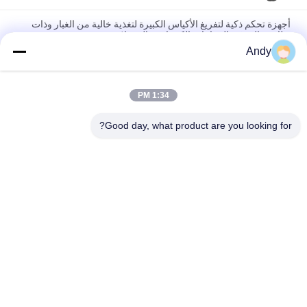
أجهزة تحكم ذكية لتفريغ الأكياس الكبيرة لتغذية خالية من الغبار وذات
نظافة عالية في الصناعات الكيميائية والصيدلانية
Andy
بيئة تشغيل نظيفة وخالية من الغبار، أداة تفريغ أكياس كبيرة متخصصة
للغاية لمناولة المواد
1:34 PM
أجهزة تفريغ الأكياس الكبيرة التي تضم محطة تغذية خالية من الغبار
وشاشة تفريغ مباشرة للتحقق السريع ومكافحة الغبار
Good day, what product are you looking for?
فئات شعبية
جميع
آلة فحص الدوران
آلة الغربلة الاهتزازية
مفرغ الحقيبة السائبة
آلة فرز بهلوان
آلة خلاط الشريط
أنظمة ناقل فراغ