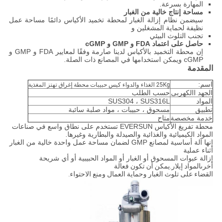
المهارة بسرعة.
مساحة إنتاج خالية من الغبار
سيضمن نظام إزالة الغبار لمحطة تخميد الأكياس دائمًا مساحة عمل
نظيفة لحماية المشغلين و
تجنب التلوث البيئي
حاصل على اعتماد FDA و GMP و cGMP
إن محطة التخميد بالأكياس لدينا صارمة وفقًا لمعايير FDA و GMP و
cGMP ويمكن استخدامها في المصانع ذات الصلة.
المقدمة
اسم:
25Kg الغذاء والدواء كيس حبيبات محطة إغراق تهتز المغذية
الجهد االكهربى
حسب الطلب
المواد
SUS304 ، SUS316L
تطبيق
مسحوق ، حبيبات ، مواد صلبة سائبة
خدمة مخصصة
متاح
محطة تفريغ الأكياس EVERSUN تستخدم على نطاق واسع في صناعات
المواد الكيميائية والغذائية والصيدلة والبطارية وغيرها.
إنها آلة أساسية لمصانع GMP لضمان مساحة عمل واحدة خالية من الغبار
أثناء عملية
إزالة عبوات المسحوق أو الغبار أو المواد الحبيبية أو أي شريحة
أخرى
المواد إيلار.يمكن أن تكون فعالة
القضاء على تلوث الغبار وحماية العمال ومنع الاحتواء.