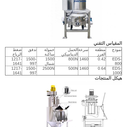
المقياس التقني
نموذج
منطقة
سرعة
الحمل
حمولة
تدفق
ضغط
الفرز
الديناميكي
ساكنة
الرياح
1217-
1500-
1500
800N
1460
0.42
EDS-
800
شمال
997
1641
1217-
1500-
2500N
500N
1460
0.64
EDS-
1641
997
1000
هيكل المنتجات