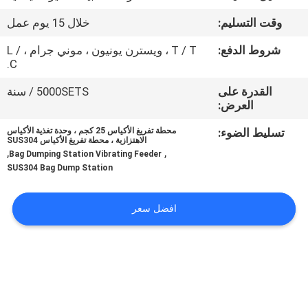
جولة
وقت التسليم:
خلال 15 يوم عمل
في
شروط الدفع:
T / T ، ويسترن يونيون ، موني جرام ، L /
المعمل
C.
القدرة على
5000SETS / سنة
مراقبة
العرض:
الجودة
تسليط الضوء:
محطة تفريغ الأكياس 25 كجم ، وحدة تغذية الأكياس
الاهتزازية ، محطة تفريغ الأكياس SUS304
,
,
Bag Dumping Station Vibrating Feeder
اتصل
SUS304 Bag Dump Station
بنا
افضل سعر
اطلب
اقتباس
خريطة