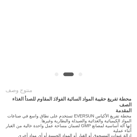
الموقع
سياسة
الخصوصية
منتوج وصف
محطة تفريغ حقيبة المواد السائبة الفولاذ المقاوم للصدأ الغذاء
الصف
المقدمة
محطة تفريغ الأكياس EVERSUN تستخدم على نطاق واسع في صناعات
المواد الكيميائية والغذائية والصيدلة والبطارية وغيرها.
إنها آلة أساسية لمصانع GMP لضمان مساحة عمل واحدة خالية من الغبار
أثناء عملية
إزالة عبوات المسحوق أو الغبار أو المواد الحبيبية أو أي مواد أخرى