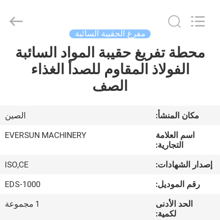
EVERSUN
Machinery
(Henan)
Co.,
Ltd.
مفرغ الحقيبة السائبة
All
Rights
Reserved.
محطة تفريغ حقيبة المواد السائبة
مسكن
الفولاذ المقاوم للصدأ الغذاء
منتجات
الصف
عرض
مكان المنشأ:
الصين
الواقع
اسم العلامة
EVERSUN MACHINERY
الافتراضي
التجارية:
إصدار الشهادات:
ISO,CE
معلومات
رقم الموديل:
EDS-1000
عنا
الحد الأدنى
1 مجموعة
لكمية: