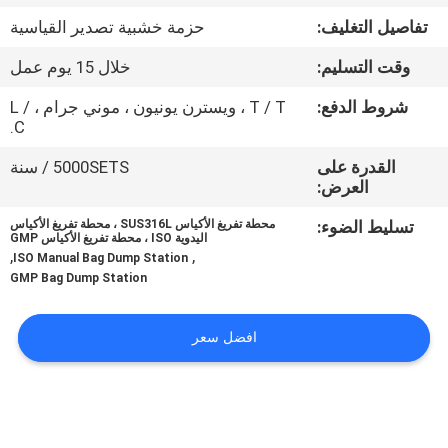
جولة
تفاصيل التغليف:
حزمة خشبية تصدير القياسية
في
وقت التسليم:
خلال 15 يوم عمل
المعمل
شروط الدفع:
T / T ، ويسترن يونيون ، موني جرام ، L /
C.
مراقبة
القدرة على
5000SETS / سنة
الجودة
العرض:
تسليط الضوء:
محطة تفريغ الأكياس SUS316L ، محطة تفريغ الأكياس
اتصل
اليدوية ISO ، محطة تفريغ الأكياس GMP
,
,
ISO Manual Bag Dump Station
بنا
GMP Bag Dump Station
اطلب
افضل سعر
اقتباس
خريطة