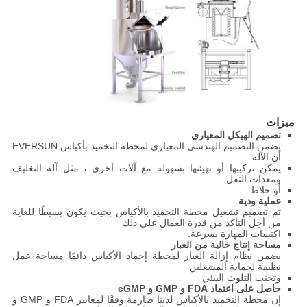
ميزات
تصميم الهيكل المعياري
يضمن التصميم الهندسي المعياري لمحطة التخميد بأكياس EVERSUN
أن الآلة
يمكن تركيبها أو تهيئتها بسهولة مع آلات أخرى ، مثل آلة التغليف
ومعدات النقل
أو خلاط.
عملية ودية
تم تصميم تشغيل محطة التخميد بالأكياس بحيث يكون بسيطًا للغاية
من أجل التأكد من قدرة العمال على ذلك
اكتساب المهارة بسرعة.
مساحة إنتاج خالية من الغبار
يضمن نظام إزالة الغبار لمحطة إخماد الأكياس دائمًا مساحة عمل
نظيفة لحماية المشغلين
وتجنب التلوث البيئي
حاصل على اعتماد FDA و GMP و cGMP
إن محطة التخميد بالأكياس لدينا صارمة وفقًا لمعايير FDA و GMP و