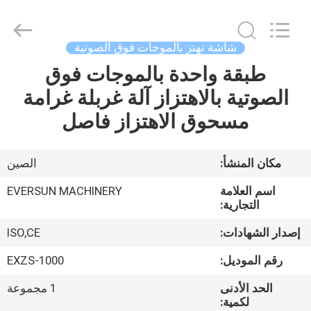
EVERSUN
Machinery
(Henan)
Co.,
Ltd.
شاشة تهتز بالموجات فوق الصوتية
All
Rights
Reserved.
طبقة واحدة بالموجات فوق
مسكن
الصوتية بالاهتزاز آلة غربلة غرامة
منتجات
مسحوق الاهتزاز فاصل
عرض
مكان المنشأ:
الصين
الواقع
اسم العلامة
EVERSUN MACHINERY
الافتراضي
التجارية:
إصدار الشهادات:
ISO,CE
معلومات
رقم الموديل:
EXZS-1000
عنا
الحد الأدنى
1 مجموعة
لكمية: