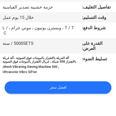
جولة
تفاصيل التغليف:
حزمة خشبية تصدير القياسية
في
وقت التسليم:
خلال 15 يوم عمل
المعمل
شروط الدفع:
T / T ، ويسترن يونيون ، موني جرام ، L /
C.
مراقبة
القدرة على
5000SETS / سنة
الجودة
العرض:
تسليط الضوء:
آلة الغربلة بالاهتزاز بالموجات فوق الصوتية ، آلة غربلة
اتصل
بالاهتزاز 500 شبكة ، غربال الاهتزاز بالموجات فوق الصوتية
,
,
500 Mesh Vibrating Sieving Machine
بنا
Ultrasonic Vibro Sifter
اطلب
افضل سعر
اقتباس
خريطة