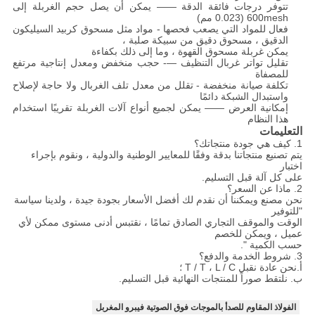
تتوفر درجات فائقة الدقة —— يمكن أن يصل حجم الغربلة إلى
600mesh (0.023 مم)
فعال للمواد التي يصعب فحصها - مواد مثل مسحوق كربيد السيليكون
الدقيق ، مسحوق دقيق من سبيكة صلبة ،
يمكن غربلة مسحوق القهوة ، وما إلى ذلك بكفاءة
تقليل تواتر غربال التنظيف —- حجب منخفض ومعدل إنتاجية مرتفع
للمصفاة
تكلفة صيانة منخفضة - تقلل من معدل تلف الغربال ولا حاجة لإصلاح
واستبدال الشبكة دائمًا
إمكانية العرض —— يمكن لجميع أنواع آلات الغربلة تقريبًا استخدام
هذا النظام
التعليمات
1. كيف هي جودة منتجاتك؟
يتم تصنيع منتجاتنا بدقة وفقًا للمعايير الوطنية والدولية ، ونقوم بإجراء
اختبار
على كل آلة قبل التسليم.
2. ماذا عن السعر؟
نحن مصنع ويمكننا أن نقدم لك أفضل الأسعار بجودة جيدة ، ولدينا سياسة
"للتوفير
الوقت والموقف التجاري الصادق تمامًا ، نقتبس أدنى مستوى ممكن لأي
عميل ، ويمكن للخصم
حسب الكمية ".
3. شروط الخدمة والدفع؟
أ.نحن عادة نقبل T / T ، L / C ؛
ب. نلتقط صوراً للمنتجات النهائية قبل التسليم.
الفولاذ المقاوم للصدأ بالموجات فوق الصوتية فيبرو المغربل