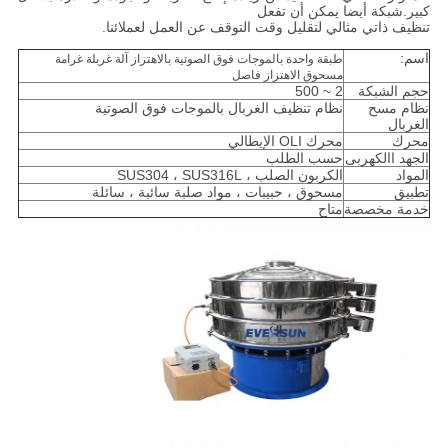
كبير.شبكة أيضا يمكن أن تفعل
تنظيف ذاتي مثالي لتقليل وقت التوقف عن العمل لعملائنا.
اسم:
طبقة واحدة بالموجات فوق الصوتية بالاهتزاز آلة غربلة غرامة
مسحوق الاهتزاز فاصل
حجم الشبكة
2 ~ 500
نظام مسح
نظام تنظيف الغربال بالموجات فوق الصوتية
الغربال
محرك
محرك OLI الإيطالي
الجهد االكهربى
حسب الطلب
المواد
الكربون الصلب ، SUS304 ، SUS316L
تطبيق
مسحوق ، حبيبات ، مواد صلبة سائبة ، سائلة
خدمة مخصصة
متاح