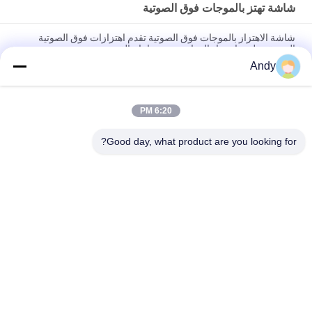
شاشة تهتز بالموجات فوق الصوتية
شاشة الاهتزاز بالموجات فوق الصوتية تقدم اهتزازات فوق الصوتية
المستقرة لمنع انسداد المواد وتحسين إنتاج الفحص
Andy
شاشة الاهتزاز بالموجات فوق الصوتية لفصل الجسيمات الدقيقة وحلول
فحص المواد في التطبيقات الصناعية
6:20 PM
آلة غربلة دقيقة لجسيمات مسحوق الفولاذ المقاوم للصدأ بشاشة اهتزاز
فوق صوتية متعددة الطبقات
Good day, what product are you looking for?
فئات شعبية
جميع
آلة فحص الدوران
آلة الغربلة الاهتزازية
مفرغ الحقيبة السائبة
آلة فرز بهلوان
آلة خلاط الشريط
أنظمة ناقل فراغ