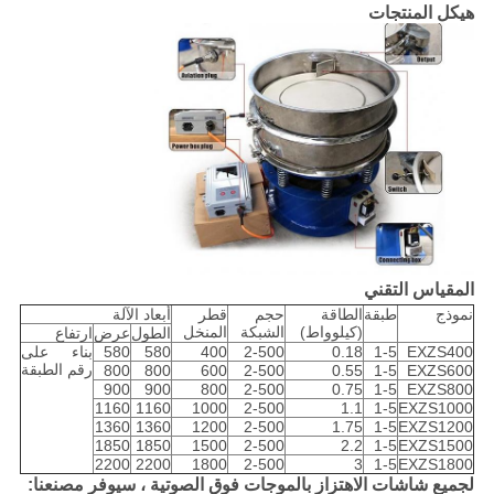
هيكل المنتجات
المقياس التقني
نموذج
طبقة
الطاقة
حجم
قطر
أبعاد الآلة
(كيلوواط)
الشبكة
المنخل
الطول
عرض
ارتفاع
EXZS400
1-5
0.18
2-500
400
580
580
بناء على
رقم الطبقة
800
800
600
2-500
0.55
1-5
EXZS600
900
900
800
2-500
0.75
1-5
EXZS800
1160
1160
1000
2-500
1.1
1-5
EXZS1000
1360
1360
1200
2-500
1.75
1-5
EXZS1200
1850
1850
1500
2-500
2.2
1-5
EXZS1500
2200
2200
1800
2-500
3
1-5
EXZS1800
لجميع شاشات الاهتزاز بالموجات فوق الصوتية ، سيوفر مصنعنا: