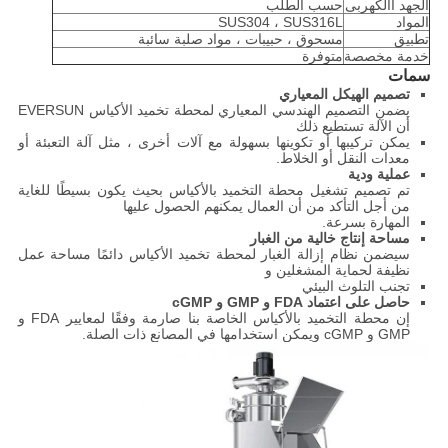
الجهد االكهربى
حسب الطلب
المواد
SUS304 ، SUS316L
تطبيق
مسحوق ، حبيبات ، مواد صلبة سائبة
خدمة مخصصة
متوفرة
سمات
تصميم الهيكل المعياري
يضمن التصميم الهندسي المعياري لمحطة تخميد الأكياس EVERSUN
أن الآلة تستطيع ذلك
يمكن تركيبها أو تكوينها بسهولة مع آلات أخرى ، مثل آلة التعبئة أو
معدات النقل أو الخلاط.
عملية ودية
تم تصميم تشغيل محطة التخميد بالأكياس بحيث يكون بسيطًا للغاية
من أجل التأكد من أن العمال يمكنهم الحصول عليها
المهارة بسرعة.
مساحة إنتاج خالية من الغبار
سيضمن نظام إزالة الغبار لمحطة تخميد الأكياس دائمًا مساحة عمل
نظيفة لحماية المشغلين و
تجنب التلوث البيئي
حاصل على اعتماد FDA و GMP و cGMP
إن محطة التخميد بالأكياس الخاصة بنا صارمة وفقًا لمعايير FDA و
GMP و cGMP ويمكن استخدامها في المصانع ذات الصلة.