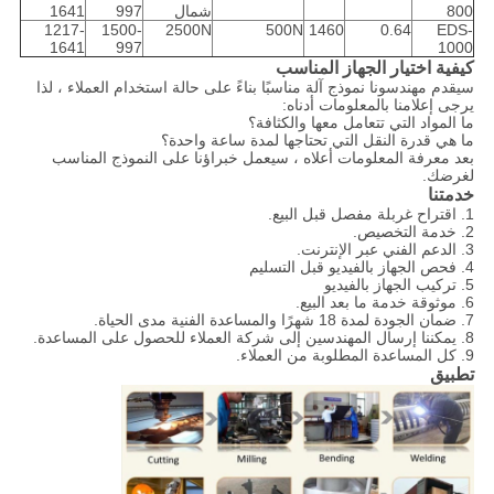
800
شمال
997
1641
1217-
1500-
2500N
500N
1460
0.64
EDS-
1641
997
1000
كيفية اختيار الجهاز المناسب
سيقدم مهندسونا نموذج آلة مناسبًا بناءً على حالة استخدام العملاء ، لذا
يرجى إعلامنا بالمعلومات أدناه:
ما المواد التي تتعامل معها والكثافة؟
ما هي قدرة النقل التي تحتاجها لمدة ساعة واحدة؟
بعد معرفة المعلومات أعلاه ، سيعمل خبراؤنا على النموذج المناسب
لغرضك.
خدمتنا
1. اقتراح غربلة مفصل قبل البيع.
2. خدمة التخصيص.
3. الدعم الفني عبر الإنترنت.
4. فحص الجهاز بالفيديو قبل التسليم
5. تركيب الجهاز بالفيديو
6. موثوقة خدمة ما بعد البيع.
7. ضمان الجودة لمدة 18 شهرًا والمساعدة الفنية مدى الحياة.
8. يمكننا إرسال المهندسين إلى شركة العملاء للحصول على المساعدة.
9. كل المساعدة المطلوبة من العملاء.
تطبيق