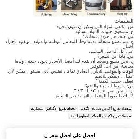
التعليمات
س: ما هي المواد التي يمكن أن تكون ناقل؟
ج: مسحوق حبيبات المواد السائبة.
س: كيف هي جودة منتجاتك؟
ج: يتم تصنيع منتجاتنا بدقة وفقًا للمعايير الوطنية والدولية ، ونقوم بإجراء
اختبار
على كل آلة قبل التسليم.
س: ماذا عن السعر؟
ج: نحن مصنع ويمكننا أن نقدم لك أفضل الأسعار بجودة جيدة ، ولدينا
سياسة "من أجل التوفير
الوقت والموقف التجاري الصادق تمامًا ، نقتبس أدنى مستوى ممكن لأي
عميل ، ويمكن للخصم
تعطى حسب الكمية ".
س: شروط الخدمة والدفع؟
ج: 1. نحن نقبل عادة T / T ، L / C.
2. نلتقط صوراً للمنتجات النهائية قبل التسليم.
محطة تفريغ أكياس صناعة الأغذية
محطة تفريغ الأكياس المعيارية
محطة تفريغ أكياس الفولاذ المقاوم للصدأ
احصل على افضل سعر ل