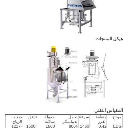
هيكل المنتجات
المقياس التقني
نموذج
منطقة
سرعة
الحمل
حمولة
تدفق
ضغط
الفرز
الديناميكي
ساكنة
الرياح
1217-
1500-
1500
800N
1460
0.42
EDS-