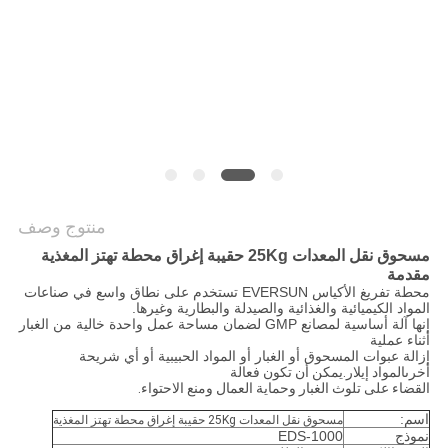
الموقع
سياسة
الخصوصية
منتوج وصف
مسحوق نقل المعدات 25Kg حقيبة إغراق محطة تهتز المغذية
مقدمة
محطة تفريغ الأكياس EVERSUN تستخدم على نطاق واسع في صناعات
المواد الكيميائية والغذائية والصيدلة والبطارية وغيرها.
إنها آلة أساسية لمصانع GMP لضمان مساحة عمل واحدة خالية من الغبار
أثناء عملية
إزالة عبوات المسحوق أو الغبار أو المواد الحبيبية أو أي شريحة
أخرى
المواد إيلار.يمكن أن تكون فعالة
القضاء على تلوث الغبار وحماية العمال ومنع الاحتواء.
اسم:
مسحوق نقل المعدات 25Kg حقيبة إغراق محطة تهتز المغذية
نموذج
EDS-1000