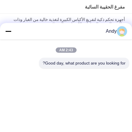
مفرغ الحقيبة السائبة
أجهزة تحكم ذكية لتفريغ الأكياس الكبيرة لتغذية خالية من الغبار وذات
نظافة عالية في الصناعات الكيميائية والصيدلانية
Andy
بيئة تشغيل نظيفة وخالية من الغبار، أداة تفريغ أكياس كبيرة متخصصة
للغاية لمناولة المواد
2:43 AM
أجهزة تفريغ الأكياس الكبيرة التي تضم محطة تغذية خالية من الغبار
وشاشة تفريغ مباشرة للتحقق السريع ومكافحة الغبار
Good day, what product are you looking for?
فئات شعبية
جميع
آلة فحص الدوران
آلة الغربلة الاهتزازية
مفرغ الحقيبة السائبة
آلة فرز بهلوان
آلة خلاط الشريط
أنظمة ناقل فراغ