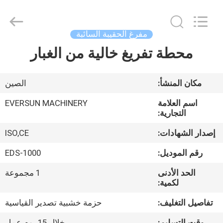
EVERSUN
Machinery
(Henan)
Co.,
Ltd.
مفرغ الحقيبة السائبة
All
Rights
Reserved.
محطة تفريغ خالية من الغبار
مسكن
منتجات
مكان المنشأ:
الصين
اسم العلامة
EVERSUN MACHINERY
عرض
التجارية:
الواقع
إصدار الشهادات:
ISO,CE
الافتراضي
رقم الموديل:
EDS-1000
الحد الأدنى
1 مجموعة
معلومات
لكمية:
عنا
تفاصيل التغليف:
حزمة خشبية تصدير القياسية
وقت التسليم:
خلال 15 يوم عمل