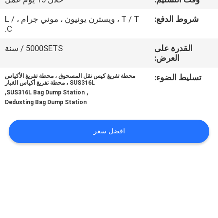
جولة
شروط الدفع:
T / T ، ويسترن يونيون ، موني جرام ، L /
في
C.
المعمل
القدرة على
5000SETS / سنة
العرض:
مراقبة
تسليط الضوء:
محطة تفريغ كيس نقل المسحوق ، محطة تفريغ الأكياس
SUS316L ، محطة تفريغ أكياس الغبار
الجودة
,
,
SUS316L Bag Dump Station
Dedusting Bag Dump Station
اتصل
افضل سعر
بنا
اطلب
اقتباس
خريطة