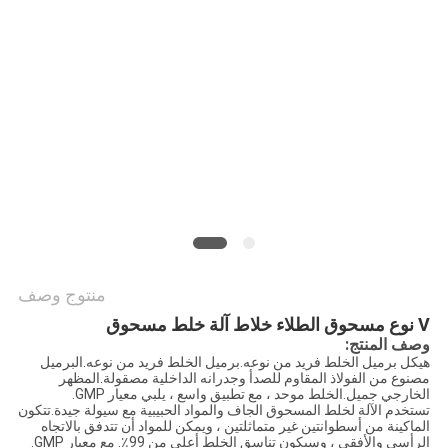
الموقع
سياسة
الخصوصية
منتوج وصف
V نوع مسحوق الطلاء خلاط آلة خلط مسحوق
وصف المنتج:
هيكل برميل الخلط فريد من نوعه.برميل الخلط فريد من نوعه.البرميل
مصنوع من الفولاذ المقاوم للصدأ وجدرانه الداخلية مصقولة.المظهر
الخارجي جميل.الخلط موحد ، مع تطبيق واسع ، يلبي معيار GMP.
تستخدم الآلة لخلط المسحوق الجاف والمواد الحبيبية مع سيولة جيدة.تتكون
الماكينة من أسطوانتين غير متماثلتين ، ويمكن للمواد أن تتدفق بالاتجاه
الرأسي والأفقي ، وسيكون تناسق الخلط أعلى من 99٪. مع معيار GMP.