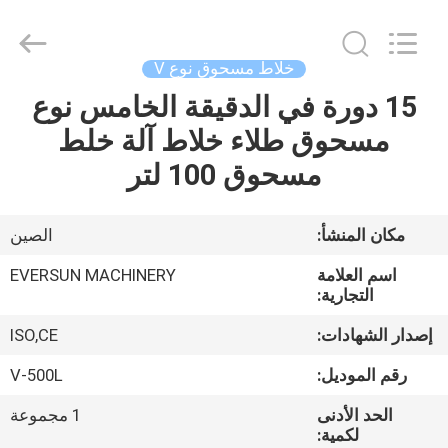
EVERSUN
Machinery
(Henan)
Co.,
Ltd.
خلاط مسحوق نوع V
All
Rights
Reserved.
15 دورة في الدقيقة الخامس نوع
مسكن
مسحوق طلاء خلاط آلة خلط
منتجات
مسحوق 100 لتر
عرض
مكان المنشأ:
الصين
الواقع
اسم العلامة
EVERSUN MACHINERY
الافتراضي
التجارية:
إصدار الشهادات:
ISO,CE
معلومات
رقم الموديل:
V-500L
عنا
الحد الأدنى
1 مجموعة
لكمية: