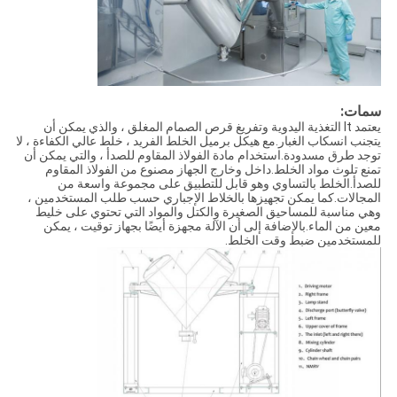
سمات:
يعتمد lt التغذية اليدوية وتفريغ قرص الصمام المغلق ، والذي يمكن أن
يتجنب انسكاب الغبار.مع هيكل برميل الخلط الفريد ، خلط عالي الكفاءة ، لا
توجد طرق مسدودة.استخدام مادة الفولاذ المقاوم للصدأ ، والتي يمكن أن
تمنع تلوث مواد الخلط.داخل وخارج الجهاز مصنوع من الفولاذ المقاوم
للصدأ.الخلط بالتساوي وهو قابل للتطبيق على مجموعة واسعة من
المجالات.كما يمكن تجهيزها بالخلاط الإجباري حسب طلب المستخدمين ،
وهي مناسبة للمساحيق الصغيرة والكتل والمواد التي تحتوي على خليط
معين من الماء.بالإضافة إلى أن الآلة مجهزة أيضًا بجهاز توقيت ، يمكن
للمستخدمين ضبط وقت الخلط.