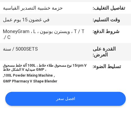
جولة
تفاصيل التغليف:
حزمة خشبية التصدير القياسية
في
وقت التسليم:
في غضون 15 يوم عمل
المعمل
شروط الدفع:
T / T ، ويسترن يونيون ، MoneyGram ، L
/ C.
مراقبة
القدرة على
5000SETS / سنة
الجودة
العرض:
تسليط الضوء:
15rpm V نوع مسحوق طلاء خلاط ، 100L آلة خلط مسحوق
اتصل
، GMP صيدلية V الشكل خلاط
,
,
100L Powder Mixing Machine
بنا
GMP Pharmacy V Shape Blender
اطلب
افضل سعر
اقتباس
خريطة