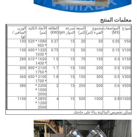
معلمات المنتج
نموذج
المواصفات
مجموع
السعة
سرعة
الطاقة
الأبعاد الكلية
الوزن
(M3)
القيء (لتر)
(لتر)
الدوار rpm
(KW)
(مم)
الصافي /
كغ)
100
1080 * 520
0.37
15
20
50
0.05
V50
* 950
150
1320 * 600
0.75
15
50
100
0.15
V100
* 1030
280
1650 * 610
1.5
15
70
150
0.3
V150
* 1430
300
2100 * 800
1.7
15
100
200
0.5
V200
* 1750
360
2100 * 650
1.8
15
150
300
0.5
V300
* 1700
380
2200 *
2
15
250
500
0.6
V500
1000 *
2000
1100
2855 *
4
15
500
1000
0.8
V1000
1200 *
2500
يمكن تخصيص الماكينة بناءً على حاجتك