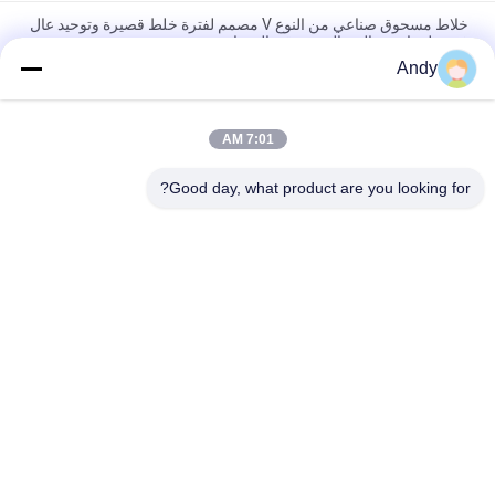
خلاط مسحوق صناعي من النوع V مصمم لفترة خلط قصيرة وتوحيد عال
في تطبيقات معالجة المسحوق والحبيبات
Andy
خلاط مسحوق من النوع V لخلط مسحوق جاف موحد في الصناعات
الغذائية والكيميائية مع جدار داخلي سلس وسهلة التنظيف
7:01 AM
خلاط مسحوق من النوع V متساوية خليط عالية وبدون زوايا ميتة
للصناعات الصيدلانية والكيميائية
Good day, what product are you looking for?
فئات شعبية
جميع
آلة فحص الدوران
آلة الغربلة الاهتزازية
مفرغ الحقيبة السائبة
آلة فرز بهلوان
آلة خلاط الشريط
أنظمة ناقل فراغ