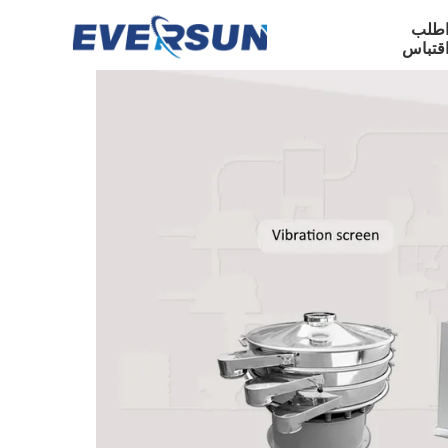
طلب
قتباس