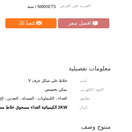
القدرة على العرض:
5000SETS / سنة
افضل سعر
ﺎﺘﺼﻟ ﺍﻶﻧ
معلومات تفصيلية
اسم:
خلاط على شكل حرف V
الجهد االكهربى:
يمكن تخصيص
تطبيق:
الغذاء ، الكيماويات ، الصيدلة ، التعدين ، إلخ
إبراز:
2KW الكيميائية الغذاء مسحوق خلاط مسحوق
منتوج وصف