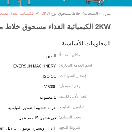
منزل
>
المنتجات
>
خلاط مسحوق نوع V
2KW الكيميائية الغذاء مسحوق خلاط مسحوق 250L V خلاط آلة
>
2KW الكيميائية الغذاء مسحوق خلاط مسحوق 250L V خلاط آلة
المعلومات الأساسية
مكان المنشأ:
الصين
اسم العلامة التجارية:
EVERSUN MACHINERY
إصدار الشهادات:
ISO,CE
رقم الموديل:
V-500L
الحد الأدنى لكمية:
1 مجموعة
تفاصيل التغليف:
حزمة خشبية التصدير القياسية
وقت التسليم:
في غضون 15 يوم عمل
شروط الدفع:
T / T ، ويسترن يونيون ، MoneyGram ، L / C.