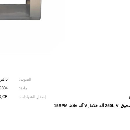
الصوت:
5 لتر - 5000 لتر
مادة:
SUS304 أو 316L ، الفو
إصدار الشهادات:
O,CE
250L V آلة خلاط
V آلة خلاط 15RPM
,
,