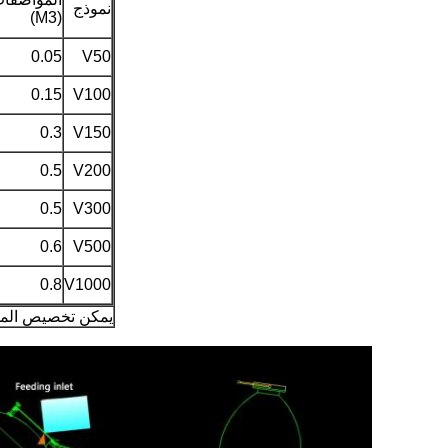
نموذج
(M3)
0.05
V50
0.15
V100
0.3
V150
0.5
V200
0.5
V300
0.6
V500
0.8
V1000
يمكن تخصيص الماك