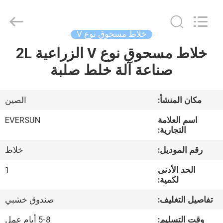
EVERSUN
Machinery
(Henan)
Co.,
Ltd.
خلاط مسحوق نوع V
All
Rights
Reserved.
خلاط مسحوق نوع V الزراعية 2L
مسكن
صناعة آلة خلط صلبة
منتجات
مكان المنشأ:
الصين
عرض
اسم العلامة
EVERSUN
الواقع
التجارية:
الافتراضي
رقم الموديل:
خلاط
الحد الأدنى
1
معلومات
لكمية:
عنا
تفاصيل التغليف:
صندوق خشبي
وقت التسليم:
5-8 أيام عمل