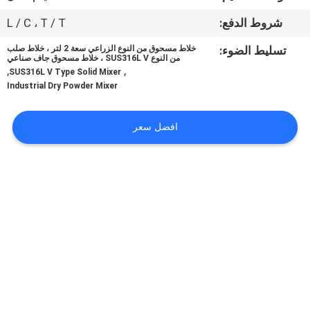
جولة
شروط الدفع:
L / C ، T / T
في
تسليط الضوء:
خلاط مسحوق من النوع الزراعي سعة 2 لتر ، خلاط صلب
المعمل
من النوع SUS316L V ، خلاط مسحوق جاف صناعي
,
,
SUS316L V Type Solid Mixer
Industrial Dry Powder Mixer
مراقبة
الجودة
افضل سعر
اتصل
بنا
اطلب
اقتباس
خريطة