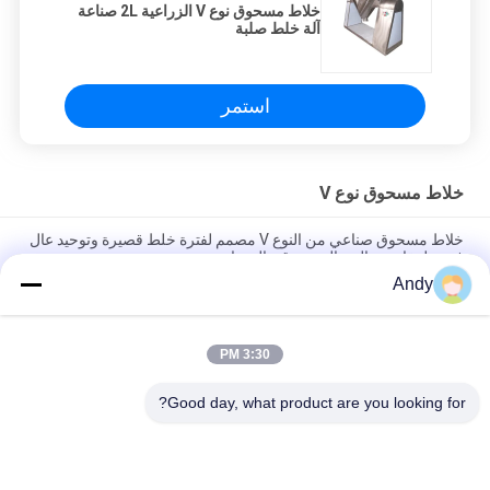
خلاط مسحوق نوع V الزراعية 2L صناعة
آلة خلط صلبة
استمر
خلاط مسحوق نوع V
خلاط مسحوق صناعي من النوع V مصمم لفترة خلط قصيرة وتوحيد عال
في تطبيقات معالجة المسحوق والحبيبات
Andy
خلاط مسحوق من النوع V لخلط مسحوق جاف موحد في الصناعات
الغذائية والكيميائية مع جدار داخلي سلس وسهلة التنظيف
3:30 PM
خلاط مسحوق من النوع V متساوية خليط عالية وبدون زوايا ميتة
للصناعات الصيدلانية والكيميائية
Good day, what product are you looking for?
فئات شعبية
جميع