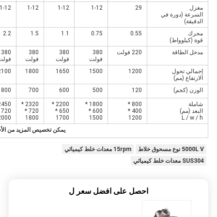
مغزل
29
1-12
1-12
1-12
1-12
السرعة (دورة في
الدقيقة)
محرك
0.55
0.75
1.1
1.5
2.2
قوة (كيلوواط)
مدخل الطاقة
220 فولت
380
380
380
380
فولت
فولت
فولت
فولت
إجمالي تحول
1200
1500
1650
1800
2100
الارتفاع (مم)
الوزن (كجم)
120
500
600
700
800
شاملة
800 *
1800 *
2200 *
2320 *
450 *
البعد (مم)
400 *
600 *
650 *
720 *
720 *
2000
1800
1700
1500
1200
L / w / h
يمكن تخصيص المزيد من الأ
5000L V نوع مسحوق خلاط
15rpm معدات خلط كيميائي
SUS304 معدات خلط كيميائي
احصل على افضل سعر ل