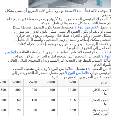
1. تتوقف الآلة فجأة أثناء الاستخدام ، ولا يمكن لآلية التفريغ أن تعمل بشكل
طبيعي.
2. المحرك الرئيسي للخلاط من النوع V يهتز ويصدر ضوضاء غير طبيعية.لم
يتم ضبط التثبيت بشكل صحيح وتلف ناقل الحركة.
3. تحمل
خلاط من النوع V.
محموما.عندما يكون المحمل مشحمًا بشكل
سيئ أو تالف أو يكون العمود الرئيسي مثنيًا ، يكون الدوار غير متوازن
بشكل خطير ، ويكون الحزام ضيقًا جدًا ، وسوف ترتفع درجة حرارة
المحمل.يمكنك إضافة واستبدال زيت التشحيم ، واستبدال المحامل ،
والأعمدة الرئيسية ، ودوارات التوازن ، وضبط إحكام الحزام لإعادة
المحامل إلى الظروف الطبيعية.
4. الأسباب الرئيسية لانخفاض كفاءة الإنتاج هي عدم كفاية الطاقة
خلاط من
النوع V.
المحرك ، التحضير غير الصحيح لبكرة الحزام ، انزلاق الحزام ،
التآكل الشديد للمطرقة ، التغذية غير المتساوية أو المحتوى المائي العالي
للمواد الخام
5. من الصعب بدء تشغيل الخلاط من النوع V ولا يمكن تشغيله.السبب
الرئيسي هو أن
خلاط من النوع V.
غير متصل بمصدر الطاقة ويفتقر إلى
المرحلة.من الضروري التحقق من الدائرة.
نموذج
V-30
V-100
V-200
V-300
-500
الحجم الكلي
10-30
100
200
300
500
(ل)
الحجم الفعال
5-15
50
100
150
250
(ل)
أقصى حمولة
5-20
40
80
120
200
الوزن (كجم)