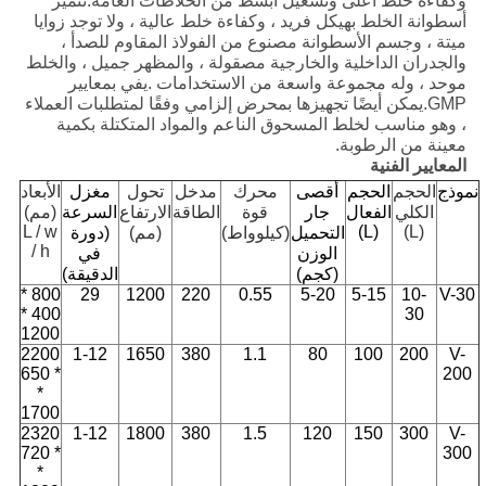
وكفاءة خلط أعلى وتشغيل أبسط من الخلاطات العامة.تتميز
أسطوانة الخلط بهيكل فريد ، وكفاءة خلط عالية ، ولا توجد زوايا
ميتة ، وجسم الأسطوانة مصنوع من الفولاذ المقاوم للصدأ ،
والجدران الداخلية والخارجية مصقولة ، والمظهر جميل ، والخلط
موحد ، وله مجموعة واسعة من الاستخدامات .يفي بمعايير
GMP.يمكن أيضًا تجهيزها بمحرض إلزامي وفقًا لمتطلبات العملاء
، وهو مناسب لخلط المسحوق الناعم والمواد المتكتلة بكمية
معينة من الرطوبة.
المعايير الفنية
نموذج
الحجم
الحجم
أقصى
محرك
مدخل
تحول
مغزل
الأبعاد
الكلي
الفعال
جار
قوة
الطاقة
الارتفاع
السرعة
(مم)
L / w
(L)
(L)
التحميل
(كيلوواط)
(مم)
(دورة
/ h
الوزن
في
(كجم)
الدقيقة)
800 *
29
1200
220
0.55
5-20
5-15
10-
V-30
400 *
30
1200
2200
1-12
1650
380
1.1
80
100
200
V-
* 650
200
*
1700
2320
1-12
1800
380
1.5
120
150
300
V-
* 720
300
*