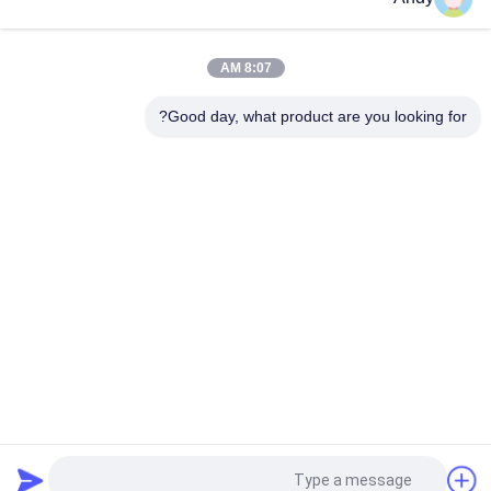
خلاط مسحوق من النوع V لخلط مسحوق جاف موحد في الصناعات
الغذائية والكيميائية مع جدار داخلي سلس وسهلة التنظيف
8:07 AM
خلاط مسحوق من النوع V متساوية خليط عالية وبدون زوايا ميتة
للصناعات الصيدلانية والكيميائية
Good day, what product are you looking for?
فئات شعبية
جميع
آلة فحص الدوران
آلة الغربلة الاهتزازية
مفرغ الحقيبة السائبة
آلة فرز بهلوان
آلة خلاط الشريط
أنظمة ناقل فراغ
آلة طاحن طاحونة
آلة النخل المسحوق
طلب اقتباس