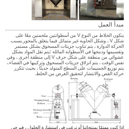
مبدأ العمل
يتكون الخلاط من النوع V من أسطوانتين ملحمتين معًا على
شكل V ، وشكل الحاوية غير متماثل فيما يتعلق بالمحور.بسبب
الحركة الدوارة ، يتم تناوب جزيئات المسحوق بشكل مستمر
وتقسيمها ودمجها في الأسطوانة المائلة ؛يتم نقل المواد بشكل
عشوائي من منطقة على شكل حرف V إلى منطقة أخرى ، وفي
نفس الوقت ، يتم انزلاق جزيئات المسحوق وتركيبها في الفضاء.،
يتم توزيع الجسيمات على السطح المتولد حديثًا ، بحيث تتكرر
حركة القص والانتشار لتحقيق الغرض من الخلط.
إذا كنت مهتمًا بمنتجاتنا أو ترغب في استشارة الحلول ، فيرجى