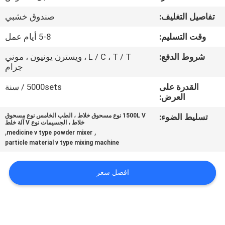
جولة
تفاصيل التغليف:
صندوق خشبي
في
وقت التسليم:
5-8 أيام عمل
المعمل
شروط الدفع:
L / C ، T / T ، ويسترن يونيون ، موني
جرام
مراقبة
القدرة على
5000sets / سنة
الجودة
العرض:
تسليط الضوء:
1500L V نوع مسحوق خلاط ، الطب الخامس نوع مسحوق
اتصل
خلاط ، الجسيمات نوع V آلة خلط
,
,
medicine v type powder mixer
بنا
particle material v type mixing machine
اطلب
افضل سعر
اقتباس
خريطة