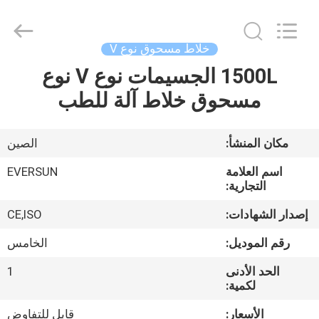
EVERSUN
Machinery
(Henan)
Co.,
Ltd.
خلاط مسحوق نوع V
All
Rights
Reserved.
1500L الجسيمات نوع V نوع
مسكن
مسحوق خلاط آلة للطب
منتجات
مكان المنشأ:
الصين
عرض
اسم العلامة
EVERSUN
الواقع
التجارية:
الافتراضي
إصدار الشهادات:
CE,ISO
رقم الموديل:
الخامس
معلومات
الحد الأدنى
1
عنا
لكمية:
الأسعار:
قابل للتفاوض