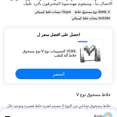
الاتصال بنا ، وسيقوم مهندسونا المحترفون بالرد عليك.
5000L V نوع مسحوق خلاط
15rpm معدات خلط كيميائي
SUS304 معدات خلط كيميائي
احصل على افضل سعر ل
1500L الجسيمات نوع V نوع مسحوق
خلاط آلة للطب
استمر
خلاط مسحوق نوع V
خلاط مسحوق صناعي من النوع V مصمم لفترة خلط قصيرة وتوحيد عال
في تطبيقات معالجة المسحوق والحبيبات
Andy