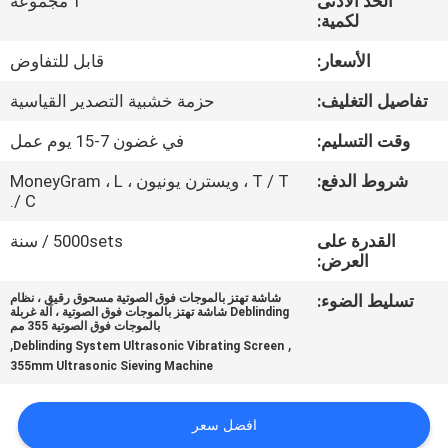
الحد الأدنى
1 مجموعة
جولة
لكمية:
في
الأسعار:
قابل للتفاوض
المعمل
تفاصيل التغليف:
حزمة خشبية التصدير القياسية
مراقبة
وقت التسليم:
في غضون 7-15 يوم عمل
الجودة
شروط الدفع:
T / T ، ويسترن يونيون ، MoneyGram ، L
/ C.
اتصل
القدرة على
5000sets / سنة
العرض:
بنا
تسليط الضوء:
شاشة تهتز بالموجات فوق الصوتية مسحوق رقيق ، نظام
Deblinding شاشة تهتز بالموجات فوق الصوتية ، آلة غربلة
بالموجات فوق الصوتية 355 مم
اطلب
,
,
Deblinding System Ultrasonic Vibrating Screen
355mm Ultrasonic Sieving Machine
اقتباس
افضل سعر
خريطة