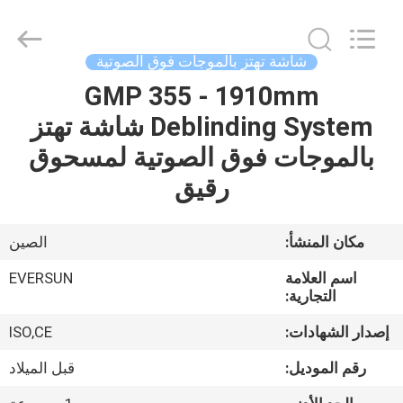
EVERSUN
Machinery
(Henan)
Co.,
Ltd.
شاشة تهتز بالموجات فوق الصوتية
All
Rights
Reserved.
GMP 355 - 1910mm
مسكن
Deblinding System شاشة تهتز
منتجات
بالموجات فوق الصوتية لمسحوق
رقيق
عرض
الواقع
مكان المنشأ:
الصين
الافتراضي
اسم العلامة
EVERSUN
التجارية:
معلومات
إصدار الشهادات:
ISO,CE
عنا
رقم الموديل:
قبل الميلاد