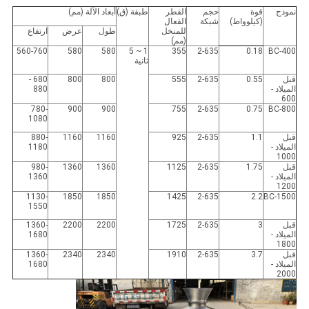
نموذج
قوة
حجم
القطر
طبقة (ق)
أبعاد الآلة (مم)
(كيلوواط)
شبكة
الفعال
للمنخل
طول
عرض
ارتفاع
(مم)
560-760
580
580
1 ~ 5
355
2-635
0.18
BC-400
ثانية
قبل
0.55
2-635
555
800
800
680 -
الميلاد -
880
600
780-
900
900
755
2-635
0.75
BC-800
1080
قبل
1.1
2-635
925
1160
1160
880-
الميلاد -
1180
1000
قبل
1.75
2-635
1125
1360
1360
980-
الميلاد -
1360
1200
1130-
1850
1850
1425
2-635
2.2
BC-1500
1550
قبل
3
2-635
1725
2200
2200
1360-
الميلاد -
1680
1800
قبل
3.7
2-635
1910
2340
2340
1360-
الميلاد -
1680
2000