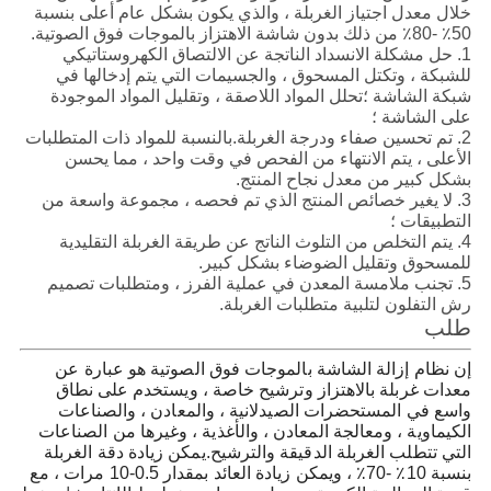
خلال معدل اجتياز الغربلة ، والذي يكون بشكل عام أعلى بنسبة
50٪ -80٪ ​​من ذلك بدون شاشة الاهتزاز بالموجات فوق الصوتية.
1. حل مشكلة الانسداد الناتجة عن الالتصاق الكهروستاتيكي
للشبكة ، وتكتل المسحوق ، والجسيمات التي يتم إدخالها في
شبكة الشاشة ؛تحلل المواد اللاصقة ، وتقليل المواد الموجودة
على الشاشة ؛
2. تم تحسين صفاء ودرجة الغربلة.بالنسبة للمواد ذات المتطلبات
الأعلى ، يتم الانتهاء من الفحص في وقت واحد ، مما يحسن
بشكل كبير من معدل نجاح المنتج.
3. لا يغير خصائص المنتج الذي تم فحصه ، مجموعة واسعة من
التطبيقات ؛
4. يتم التخلص من التلوث الناتج عن طريقة الغربلة التقليدية
للمسحوق وتقليل الضوضاء بشكل كبير.
5. تجنب ملامسة المعدن في عملية الفرز ، ومتطلبات تصميم
رش التفلون لتلبية متطلبات الغربلة.
طلب
إن نظام إزالة الشاشة بالموجات فوق الصوتية هو عبارة عن
معدات غربلة بالاهتزاز وترشيح خاصة ، ويستخدم على نطاق
واسع في المستحضرات الصيدلانية ، والمعادن ، والصناعات
الكيماوية ، ومعالجة المعادن ، والأغذية ، وغيرها من الصناعات
التي تتطلب الغربلة الدقيقة والترشيح.يمكن زيادة دقة الغربلة
بنسبة 10٪ -70٪ ، ويمكن زيادة العائد بمقدار 0.5-10 مرات ، مع