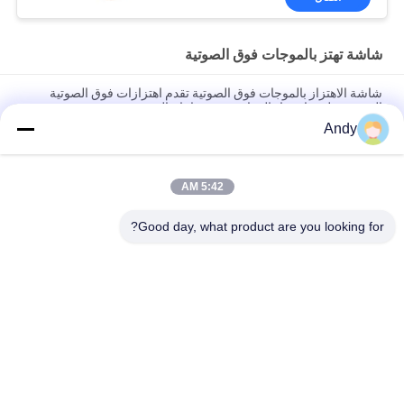
شاشة تهتز بالموجات فوق الصوتية
شاشة الاهتزاز بالموجات فوق الصوتية تقدم اهتزازات فوق الصوتية
المستقرة لمنع انسداد المواد وتحسين إنتاج الفحص
Andy
شاشة الاهتزاز بالموجات فوق الصوتية لفصل الجسيمات الدقيقة وحلول
فحص المواد في التطبيقات الصناعية
5:42 AM
آلة غربلة دقيقة لجسيمات مسحوق الفولاذ المقاوم للصدأ بشاشة اهتزاز
فوق صوتية متعددة الطبقات
Good day, what product are you looking for?
فئات شعبية
جميع
آلة فحص الدوران
آلة الغربلة الاهتزازية
مفرغ الحقيبة السائبة
آلة فرز بهلوان