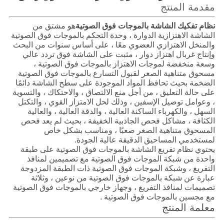
مقدمة المنتج
نظام تفكيك الشاشة بالموجات فوق الصوتية
هو مشتق من
الشاشة الاهتزازية الدوارة ، وحدة التحكم بالموجات فوق الصوتية
والمنخل الاهتزازي العضوي معًا ، على أساس سنوات من البحث
وإنتاج غربال اهتزاز دوار ، مثبت على الشاشة فوق تردد عالي
وسعة منخفضة لموجات الاهتزاز بالموجات فوق الصوتية ،
مسحوق متناهية الصغر لقبول التسارع بالموجات فوق الصوتية
الضخمة بحيث تحافظ المواد الموجودة على سطح الشاشة دائمًا
على حالة التعليق ، من أجل منع الالتصاق ، والاحتكاك ، والتسوية
، وعوامل توصيل الإسفين ، وذلك لحل الامتزاز القوي ، والتكتل
السهل ، والكهرباء الساكنة العالية ، والدقة العالية ، والعالية
الكثافة ، مشاكل فحص الجاذبية الخفيفة ، بحيث لم يعد فحص
المسحوق متناهية الصغر صعبًا ، ومناسب بشكل خاص
لمستخدمي المساحيق الدقيقة عالية الجودة.
يحتوي نظام تفريغ الشاشة بالموجات فوق الصوتية على طبقة
واحدة من شبكة الموجات فوق الصوتية مع تصميمين لمنافذ
التفريغ ، وشبكة الموجات فوق الصوتية ذات الطبقة المزدوجة
عبارة عن شبكة بالموجات فوق الصوتية من نوعين ، وثلاثة
تصميمات لمنافذ التفريغ ، وجهاز خارجي بالموجات فوق الصوتية
مع مجسين بالموجات فوق الصوتية .
معلمة المنتج