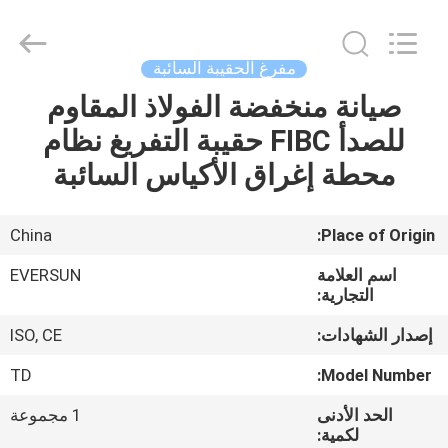
EVERSUN
Machinery
(Henan)
Co.,
Ltd.
مفرغ الحقيبة السائبة
All
Rights
Reserved.
صيانة منخفضة الفولاذ المقاوم
مسكن
للصدأ FIBC حقيبة التفريغ نظام
منتجات
محطة إغراق الأكياس السائبة
عرض
China
Place of Origin:
الواقع
اسم العلامة
EVERSUN
الافتراضي
التجارية:
إصدار الشهادات:
ISO, CE
معلومات
TD
Model Number:
عنا
الحد الأدنى
1 مجموعة
لكمية: