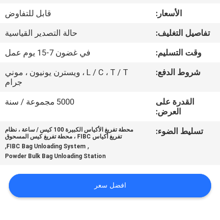
جولة
الأسعار:
قابل للتفاوض
في
تفاصيل التغليف:
حالة التصدير القياسية
المعمل
وقت التسليم:
في غضون 7-15 يوم عمل
مراقبة
شروط الدفع:
L / C ، T / T ، ويسترن يونيون ، موني
جرام
الجودة
القدرة على
5000 مجموعة / سنة
العرض:
اتصل
تسليط الضوء:
محطة تفريغ الأكياس الكبيرة 100 كيس / ساعة ، نظام
بنا
تفريغ أكياس FIBC ، محطة تفريغ كيس المسحوق
,
,
FIBC Bag Unloading System
Powder Bulk Bag Unloading Station
اطلب
اقتباس
افضل سعر
خريطة