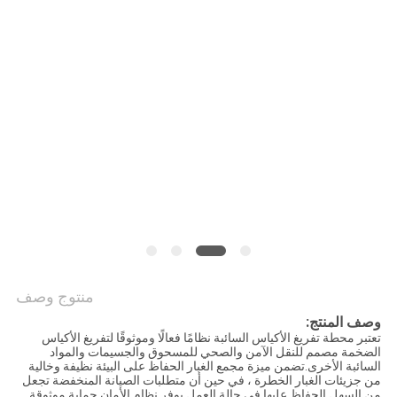
الموقع
سياسة
الخصوصية
منتوج وصف
وصف المنتج:
تعتبر محطة تفريغ الأكياس السائبة نظامًا فعالًا وموثوقًا لتفريغ الأكياس
الضخمة مصمم للنقل الآمن والصحي للمسحوق والجسيمات والمواد
السائبة الأخرى.تضمن ميزة مجمع الغبار الحفاظ على البيئة نظيفة وخالية
من جزيئات الغبار الخطرة ، في حين أن متطلبات الصيانة المنخفضة تجعل
من السهل الحفاظ عليها في حالة العمل.يوفر نظام الأمان حماية موثوقة