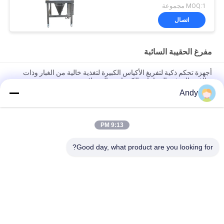
MOQ:1 مجموعة
اتصال
مفرغ الحقيبة السائبة
أجهزة تحكم ذكية لتفريغ الأكياس الكبيرة لتغذية خالية من الغبار وذات
نظافة عالية في الصناعات الكيميائية والصيدلانية
Andy
بيئة تشغيل نظيفة وخالية من الغبار، أداة تفريغ أكياس كبيرة متخصصة
للغاية لمناولة المواد
9:13 PM
أجهزة تفريغ الأكياس الكبيرة التي تضم محطة تغذية خالية من الغبار
وشاشة تفريغ مباشرة للتحقق السريع ومكافحة الغبار
Good day, what product are you looking for?
فئات شعبية
جميع
آلة فحص الدوران
آلة الغربلة الاهتزازية