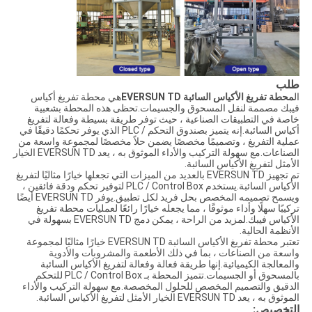
طلب
ال
محطة تفريغ الأكياس السائبة EVERSUN TD
هي محطة تفريغ أكياس
فيبك مصممة لنقل المسحوق والجسيمات.تحظى هذه المحطة بشعبية
خاصة في التطبيقات الصناعية ، حيث توفر طريقة بسيطة وفعالة لتفريغ
أكياس السائبة.إنه يتميز بصندوق التحكم / PLC الذي يوفر تحكمًا دقيقًا في
عملية التفريغ ، وتصميمًا مخصصًا يضمن حلاً مخصصًا لمجموعة واسعة من
الصناعات.مع سهولة التركيب والأداء الموثوق به ، يعد EVERSUN TD الخيار
الأمثل لتفريغ الأكياس السائبة.
تم تجهيز EVERSUN TD بالعديد من الميزات التي تجعلها خيارًا مثاليًا لتفريغ
الأكياس السائبة.يستخدم PLC / Control Box لتوفير تحكم ودقة فائقين ،
ويسمح تصميمه المخصص بحل فريد لكل تطبيق.يوفر EVERSUN TD أيضًا
تركيبًا سهلًا وأداء موثوقًا ، مما يجعله خيارًا رائعًا لعمليات محطة تفريغ
الأكياس فيبك.لمزيد من الراحة ، يمكن دمج EVERSUN TD بسهولة في
الأنظمة الحالية.
تعتبر محطة تفريغ الأكياس السائبة EVERSUN TD خيارًا مثاليًا لمجموعة
واسعة من الصناعات ، بما في ذلك الأطعمة والمشروبات والأدوية
والمعالجة الكيميائية.إنها طريقة فعالة وفعالة لتفريغ الأكياس السائبة
بالمسحوق أو الجسيمات.تتميز المحطة بـ PLC / Control Box للتحكم
الدقيق والتصميم المخصص للحلول المخصصة.مع سهولة التركيب والأداء
الموثوق به ، يعد EVERSUN TD الخيار الأمثل لتفريغ الأكياس السائبة.
التخصيص: