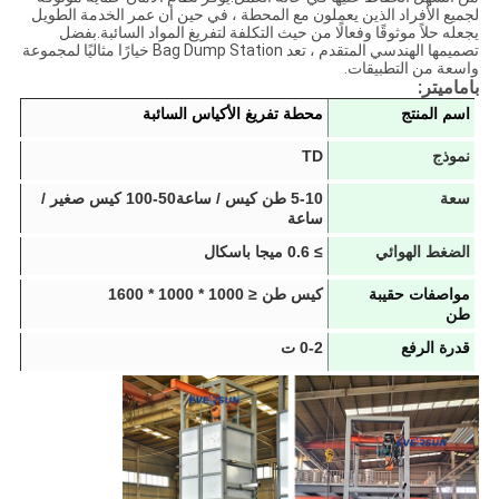
لجميع الأفراد الذين يعملون مع المحطة ، في حين أن عمر الخدمة الطويل
يجعله حلاً موثوقًا وفعالًا من حيث التكلفة لتفريغ المواد السائبة.بفضل
تصميمها الهندسي المتقدم ، تعد Bag Dump Station خيارًا مثاليًا لمجموعة
واسعة من التطبيقات.
باماميتر:
اسم المنتج
محطة تفريغ الأكياس السائبة
نموذج
TD
سعة
5-10 طن كيس / ساعة
50-100 كيس صغير /
ساعة
الضغط الهوائي
≥ 0.6 ميجا باسكال
مواصفات حقيبة 
كيس طن ≤ 1000 * 1000 * 1600
طن
قدرة الرفع
0-2 ت