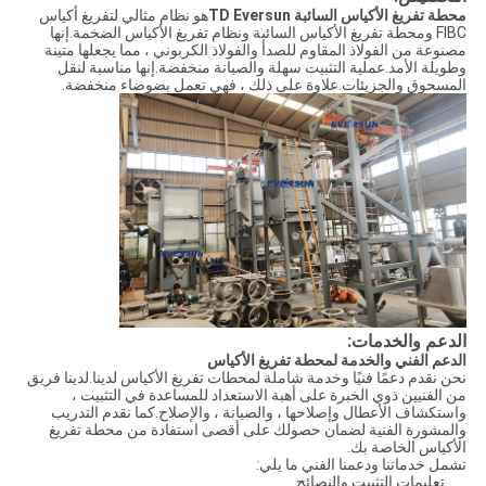
محطة تفريغ الأكياس السائبة TD Eversun
هو نظام مثالي لتفريغ أكياس
FIBC ومحطة تفريغ الأكياس السائبة ونظام تفريغ الأكياس الضخمة.إنها
مصنوعة من الفولاذ المقاوم للصدأ والفولاذ الكربوني ، مما يجعلها متينة
وطويلة الأمد.عملية التثبيت سهلة والصيانة منخفضة.إنها مناسبة لنقل
المسحوق والجزيئات.علاوة على ذلك ، فهي تعمل بضوضاء منخفضة.
الدعم والخدمات:
الدعم الفني والخدمة لمحطة تفريغ الأكياس
نحن نقدم دعمًا فنيًا وخدمة شاملة لمحطات تفريغ الأكياس لدينا.لدينا فريق
من الفنيين ذوي الخبرة على أهبة الاستعداد للمساعدة في التثبيت ،
واستكشاف الأعطال وإصلاحها ، والصيانة ، والإصلاح.كما نقدم التدريب
والمشورة الفنية لضمان حصولك على أقصى استفادة من محطة تفريغ
الأكياس الخاصة بك.
تشمل خدماتنا ودعمنا الفني ما يلي:
تعليمات التثبيت والنصائح