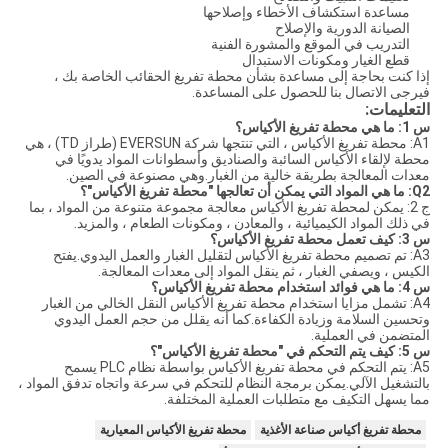
مساعدة استكشاف الأخطاء وإصلاحها
الصيانة الدورية والإصلاح
التدريب في الموقع والمشورة الفنية
قطع الغيار ومكونات الاستبدال
إذا كنت بحاجة إلى مساعدة بشأن محطة تفريغ الحقائب الخاصة بك ،
فيرجى الاتصال بنا للحصول على المساعدة.
التعليمات:
س 1: ما هي محطة تفريغ الأكياس؟
A1: محطة تفريغ الأكياس ، التي تنتجها شركة EVERSUN (طراز TD) ، هي
محطة لإلقاء الأكياس السائبة والصناديق وأسطوانات المواد يدويًا في
معدات المعالجة بطريقة خالية من الغبار.وهي مصنوعة في الصين.
Q2: ما هي المواد التي يمكن أن تعالجها "محطة تفريغ الأكياس"؟
ج 2: يمكن لمحطة تفريغ الأكياس معالجة مجموعة متنوعة من المواد ، بما
في ذلك المواد الكيميائية ، والمعادن ، ومكونات الطعام ، والمزيد.
س 3: كيف تعمل محطة تفريغ الأكياس؟
A3: تم تصميم محطة تفريغ الأكياس لتقليل الغبار والعمل اليدوي.يفتح
الكيس ، ويصفي الغبار ، ثم ينقل المواد إلى معدات المعالجة.
س 4: ما هي فوائد استخدام محطة تفريغ الأكياس؟
A4: تشمل مزايا استخدام محطة تفريغ الأكياس النقل الخالي من الغبار
وتحسين السلامة وزيادة الكفاءة.كما أنه يقلل من حجم العمل اليدوي
المتضمن في العملية.
س 5: كيف يتم التحكم في "محطة تفريغ الأكياس"؟
A5: يتم التحكم في محطة تفريغ الأكياس بواسطة نظام PLC يسمح
بالتشغيل الآلي.يمكن برمجة النظام للتحكم في سرعة واتجاه تدفق المواد ،
مما يسهل التكيف مع متطلبات العملية المختلفة.
محطة تفريغ أكياس صناعة الأغذية
محطة تفريغ الأكياس المعيارية