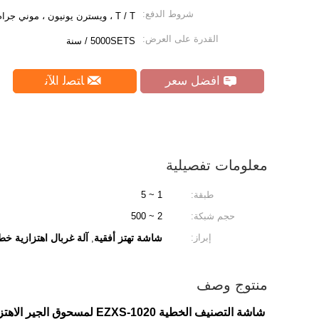
شروط الدفع:
T / T ، ويسترن يونيون ، موني جرام ، L / C.
القدرة على العرض:
5000SETS / سنة
افضل سعر
ﺎﺘﺼﻟ ﺍﻶﻧ
معلومات تفصيلية
طبقة:
1 ~ 5
حجم شبكة:
2 ~ 500
إبراز:
شاشة تهتز أفقية
آلة غربال اهتزازية خط
,
منتوج وصف
شاشة التصنيف الخطية EZXS-1020 لمسحوق الجير الاهتزازي