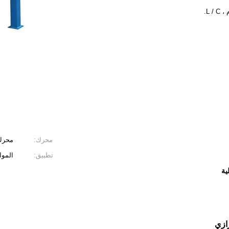
محرك:
محرك إيطاليا 
تطبيق:
الموا
ية