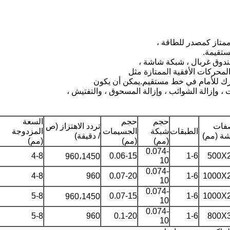
ستقيمة.
ندوق غربال ، شبكة شاشة ،
المحركات الأفقية الممتازة مثل
تحرك للأمام في خط مستقيم.يمكن أن يكون
 وإزالة الشوائب ، وإزالة المسحوق ، والتفتيش ،
حجم
حجم
السعة
فات
تردد الاهتزاز (ص
الطبقات
شبكة
الجسيمات
المزدوجة
شة (مم)
/ دقيقة)
(مم)
(مم)
(مم)
0.074-
4-8
0.06-15
1-6
500X
960،1450
10
0.074-
4-8
960
0.07-20
1-6
1000X
10
0.074-
5-8
0.07-15
1-6
1000X
960،1450
10
0.074-
5-8
960
0.1-20
1-6
800X
10