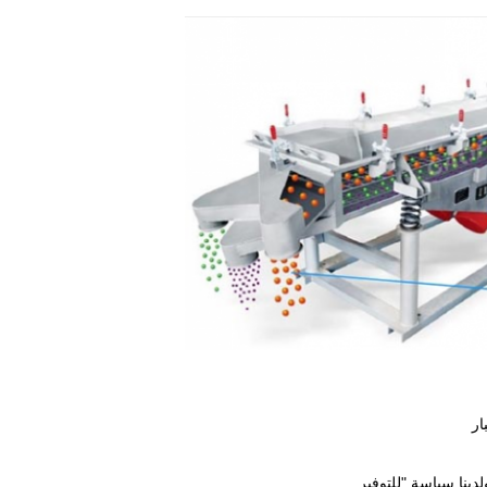
ار
ينا سياسة "للتوفير