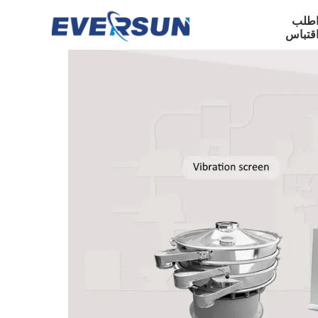
طلب
قتباس