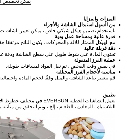
يمكن تخصيص ال
الميزات والمزايا
من السهل استبدال الشاشة والأجزاء
باستخدام تصميم هيكل شبكي خاص ، يمكن تغيير الشاشات وا
قدرة عالية ومساحة عمل ودية
مع الهيكل الممتاز للآلة والمحركات ، يكون الناتج مرتفعًا 
دقة غربلة عالية
تحتوي المادة على شوط طويل على سطح الشاشة ودقة غربلة
عملية الفرز المنقولة
في نفس وقت الفحص ، تم نقل المواد لمسافات طويلة.
مناسبة لأحجام الفرز المختلفة
قم بتغيير تباعد الشاشة والميل وفقًا لحجم المادة واحتمالية ا
تطبيق
تعمل الشاشات الخطية EVERSUN في مختلف خطوط الإنتاج: الكيميائية والغذائية والسيراميك والأدوية والمعادن
البلاستيك ، المعادن ، الطعام ، إلخ ، وتم التحقق من متانته ب