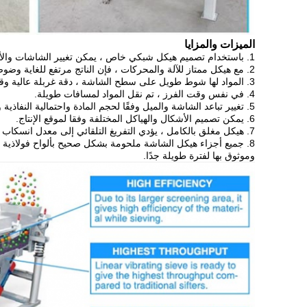
الميزات والمزايا
1. باستخدام تصميم هيكل شبكي خاص ، يمكن تغيير الشاشات والأجزاء بسهولة وإحكام.
2. مع هيكل ممتاز للآلة والمحركات ، فإن الناتج مرتفع للغاية وضوضاء العمل منخفضة.
3. المواد لها شوط طويل على سطح الشاشة ، دقة غربلة عالية وقدرة معالجة كبيرة.
4. في نفس وقت الفرز ، تم نقل المواد لمسافات طويلة.
5. تغيير تباعد الشاشة والميل وفقًا لحجم المادة واحتمالية النفاذية والإنتاجية
6. يمكن تصميم الأشكال والهياكل المختلفة وفقا لموقع الإنتاج.
7. هيكل مغلق بالكامل ، يؤدي التفريغ التلقائي إلى معدل انسكاب الغبار تقريبًا.
8. جميع أجزاء هيكل الشاشة ملحومة بشكل صحيح بألواح فولاذية ممتازة ، والصلابة الكلية جيدة وثابتة
وموثوق بها لفترة طويلة جدًا.