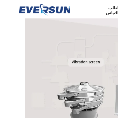
طلب
قتباس