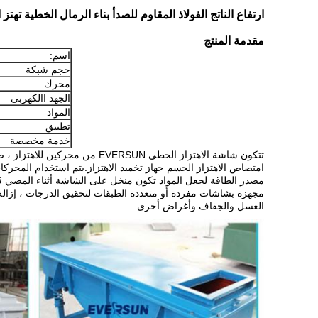
ارتفاع الناتج الفولاذ المقاوم للصدأ بناء الرمال الخطية تهتز
مقدمة المنتج
اسم:
حجم شبكة
محرك
الجهد االكهربى
المواد
تطبيق
خدمة مخصصة
تتكون شاشة الاهتزاز الخطي EVERSUN من محركين للاهتزاز ، صندوق غربال ، شبكة شاشة ،
امتصاص الاهتزاز
الجسم جهاز تخميد الاهتزاز.يتم استخدام المحركات
مصدر الطاقة لجعل المواد تكون
منخل على الشاشة أثناء المضي 
مجهزة بشاشات مفردة أو متعددة الطبقات لتحقيق
الدرجات ، إزال
الغسل والجفاف وأغراض أخرى.