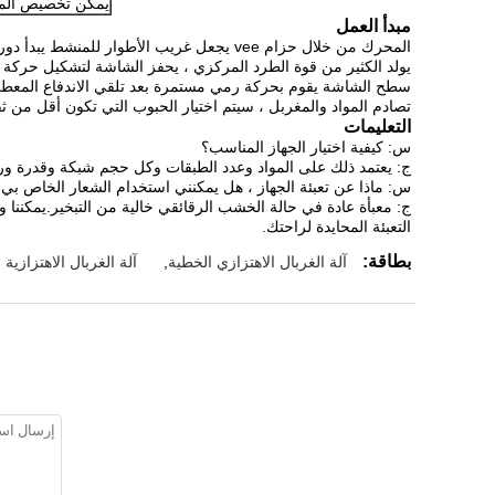
يمكن تخصيص الم
مبدأ العمل
المحرك من خلال حزام vee يجعل غريب الأطوار للمنشط يبدأ دوران عالي السرعة.
يولد الكثير من قوة الطرد المركزي ، يحفز الشاشة لتشكيل حركة دا
سطح الشاشة يقوم بحركة رمي مستمرة بعد تلقي الاندفاع المعطى 
تصادم المواد والمغربل ، سيتم اختيار الحبوب التي تكون أقل من
التعليمات
س: كيفية اختيار الجهاز المناسب؟
ج: يعتمد ذلك على المواد وعدد الطبقات وكل حجم شبكة وقدرة ورطو
س: ماذا عن تعبئة الجهاز ، هل يمكنني استخدام الشعار الخاص بي
ج: معبأة عادة في حالة الخشب الرقائقي خالية من التبخير.يمكن
التعبئة المحايدة لراحتك.
بطاقة:
آلة الغربال الاهتزازي الخطية
,
آلة الغربال الاهتزازية