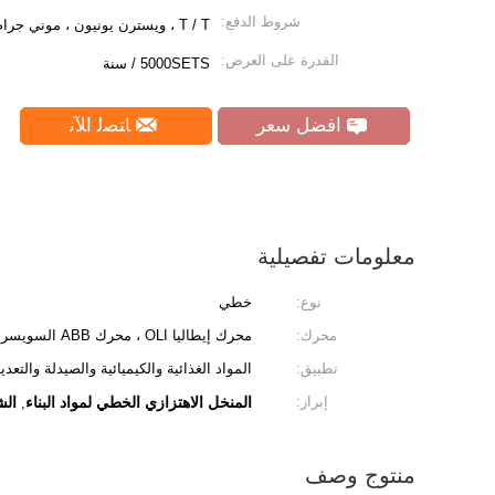
شروط الدفع:
T / T ، ويسترن يونيون ، موني جرام ، L / C.
القدرة على العرض:
5000SETS / سنة
افضل سعر
ﺎﺘﺼﻟ ﺍﻶﻧ
معلومات تفصيلية
نوع:
خطي
محرك:
محرك إيطاليا OLI ، محرك ABB السويسري
تطبيق:
المواد الغذائية والكيميائية والصيدلة والتعد
إبراز:
المنخل الاهتزازي الخطي لمواد البناء
الش
,
منتوج وصف