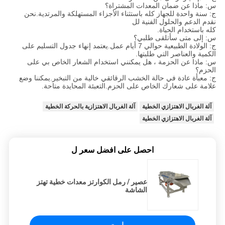
س: ماذا عن ضمان المعدات المشتراة؟
ج: سنة واحدة للجهاز كله باستثناء الأجزاء المستهلكة والمرتدية.نحن
نقدم الدعم والحلول الفنية لل
كله باستخدام الحياة.
س: إلى متى سأتلقى طلبي؟
ج: الولادة الطبيعية حوالي 7 أيام عمل.يعتمد إنهاء جدول التسليم على
الكمية والعناصر التي طلبتها.
س: ماذا عن الحزمة ، هل يمكنني استخدام الشعار الخاص بي على
الحزم؟
ج: معبأة عادة في حالة الخشب الرقائقي خالية من التبخير.يمكننا وضع
علامة على شعارك الخاص على الحزم.التعبئة المحايدة متاحة.
آلة الغربال الاهتزازي الخطية
آلة الغربال الاهتزازية بالحركة الخطية
آلة الغربال الاهتزازي الخطية
احصل على افضل سعر ل
عصير / رمل الكوارتز معدات خطية تهتز
الشاشة