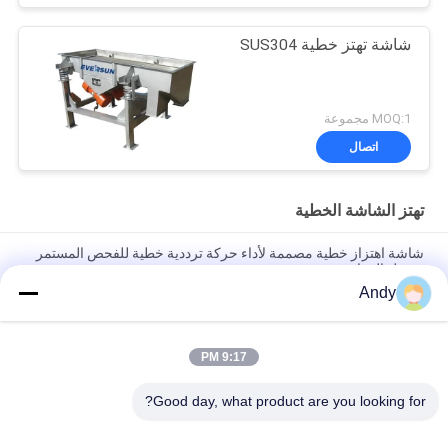
شاشة تهتز خطية SUS304
MOQ:1 مجموعة
اتصال
تهتز الشاشة الخطية
شاشة اهتزاز خطية مصممة لأداء حركة ترددية خطية للفحص المستمر
وفصل المواد
Andy
شاشة اهتزاز خطية توفر غربلة مستمرة وتصنيف للمواد مع أداء تشغيل
مستقر.
9:17 PM
شاشة هزة خطية قوية توفر الفحص وفصل المواد للتطبيقات في مواد
الغذاء والكيمياء ومواد البناء
Good day, what product are you looking for?
فئات شعبية
جميع