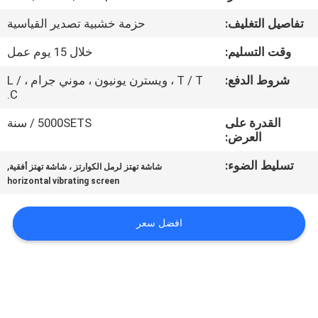
جولة
تفاصيل التغليف:
حزمة خشبية تصدير القياسية
في
وقت التسليم:
خلال 15 يوم عمل
المعمل
شروط الدفع:
T / T ، ويسترن يونيون ، موني جرام ، L /
C.
مراقبة
القدرة على
5000SETS / سنة
الجودة
العرض:
تسليط الضوء:
,
شاشة تهتز لرمل الكوارتز ، شاشة تهتز أفقية
اتصل
horizontal vibrating screen
بنا
افضل سعر
اطلب
اقتباس
خريطة