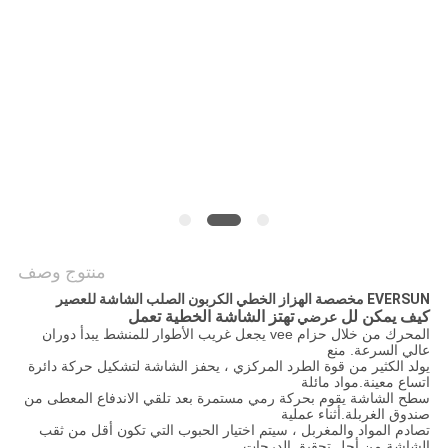
الموقع
سياسة
الخصوصية
منتوج وصف
EVERSUN مخصصة الهزاز الخطي الكربون الصلب الشاشة للعصير
كيف يمكن لل
تهتز الشاشة الخطية تعمل
عرضي
المحرك من خلال حزام vee يجعل غريب الأطوار للمنشط يبدأ دوران
عالي السرعة.
منع
يولد الكثير من قوة الطرد المركزي ، يحفز الشاشة لتشكيل حركة دائرة
اتساع معينة.مواد مائلة
سطح الشاشة يقوم بحركة رمي مستمرة بعد تلقي الاندفاع المعطى من
صندوق الغربلة.أثناء عملية
تصادم المواد والمغربل ، سيتم اختيار الحبوب التي تكون أقل من ثقب
الشاشة من أجل تحقيق الدرجات.