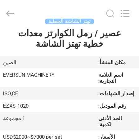
EVERSUN
Machinery
(Henan)
Co.,
Ltd.
تهتز الشاشة الخطية
All
Rights
Reserved.
عصير / رمل الكوارتز معدات
مسكن
خطية تهتز الشاشة
منتجات
مكان المنشأ:
الصين
عرض
اسم العلامة
EVERSUN MACHINERY
الواقع
التجارية:
الافتراضي
إصدار الشهادات:
ISO,CE
رقم الموديل:
EZXS-1020
معلومات
الحد الأدنى
1 مجموعة
عنا
لكمية:
الأسعار:
USD$2000~$7000 per set