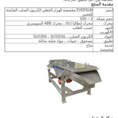
مقدمة المنتج
اسم:
EVERSUN مخصصة الهزاز الخطي الكربون الصلب الشاشة
للعصير
حجم شبكة
2 ~ 500
محرك
محرك إيطاليا OLI ، محرك ABB السويسري
الجهد
حسب الطلب
االكهربى
المواد
الكربون الصلب ، SUS304 ، SUS316L
تطبيق
مسحوق ، حبيبات ، مواد صلبة سائلة
خدمة
متاح
مخصصة