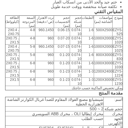
ختم جيد والحد الأدنى من انسكاب الغبار
تكلفة صيانة منخفضة ووقت خدمة طويل
المقياس التقني
نموذج
مواصفات
الطبقات
حجم
حجم
تردد الاهتزاز
السعة
الطاقة
الشاشة (مم)
شبكة
الجسيمات
(ص / دقيقة)
المزدوجة
(كيلوواط)
(مم)
(مم)
(مم)
2X0.4 ،
4-8
960،1450
0.06-15
0.074-
1-6
500X2500
EZYS-
2X0.75
10
525
2X0.75 ،
4-8
960
0.07-20
0.074-
1-6
1000X2000
EZYS-
2X1.5
10
1020
2X0.4 ،
5-8
960،1450
0.07-15
0.074-
1-6
1000X2000
EZYS-
2X0.75
10
1025
2X0.75 ،
5-8
960
0.1-20
0.074-
1-6
800X3000
EZYS-
2X1.5
10
830
2X0.75 ،
6-8
960
0.1-20
0.074-
1-6
1000X3000
EZYS-
2X1.5
10
1030
2X0.75 ،
6-8
960
0.1-23
0.074-
1-3
1200X2400
EZYS-
2X1.5
10
1224
2X1.5
6-8
960
0.1-23
0.074-
1-3
1200X3000
EZYS-
10
1230
يمكن تخصيص الماكينة حسب حاجتك
مقدمة المنتج
اسم:
شينشيانغ مصنع الفولاذ المقاوم للصدأ غربال الكوارتز الشاشة
الاهتزازية الخطية
حجم شبكة
2 ~ 500
محرك
محرك إيطاليا OLI ، محرك ABB السويسري
الجهد
حسب الطلب
االكهربى