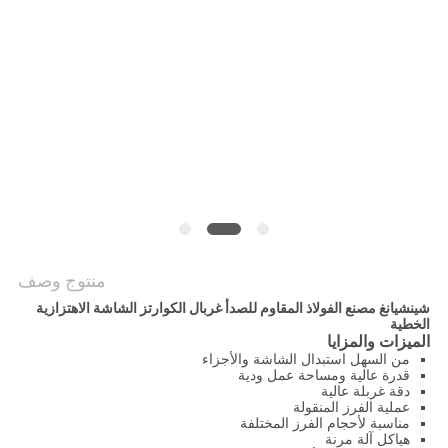
الموقع
سياسة
الخصوصية
منتوج وصف
شينشيانغ مصنع الفولاذ المقاوم للصدأ غربال الكوارتز الشاشة الاهتزازية
الخطية
الميزات والمزايا
من السهل استبدال الشاشة والأجزاء
قدرة عالية ومساحة عمل ودية
دقة غربلة عالية
عملية الفرز المنقولة
مناسبة لأحجام الفرز المختلفة
هياكل آلة مرنة