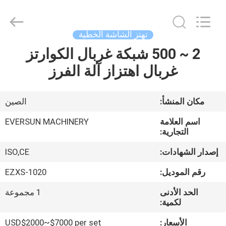
EVERSUN
Machinery
(Henan)
Co.,
Ltd.
تهتز الشاشة الخطية
All
Rights
Reserved.
2 ~ 500 شبكة غربال الكوارتز
مسكن
غربال اهتزاز آلة الفرز
منتجات
مكان المنشأ:
الصين
عرض
اسم العلامة
EVERSUN MACHINERY
الواقع
التجارية:
الافتراضي
إصدار الشهادات:
ISO,CE
رقم الموديل:
EZXS-1020
معلومات
الحد الأدنى
1 مجموعة
عنا
لكمية:
الأسعار:
USD$2000~$7000 per set