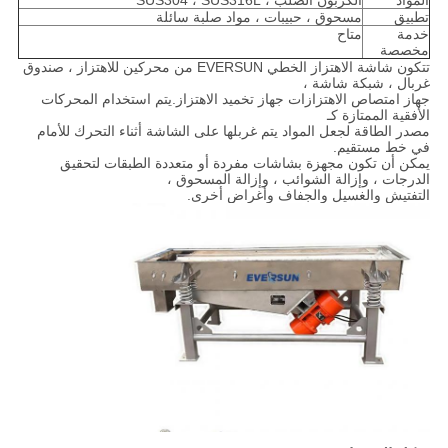
المواد
الكربون الصلب ، SUS304 ، SUS316L
تطبيق
مسحوق ، حبيبات ، مواد صلبة سائلة
خدمة
متاح
مخصصة
تتكون شاشة الاهتزاز الخطي EVERSUN من محركين للاهتزاز ، صندوق
غربال ، شبكة شاشة ،
جهاز امتصاص الاهتزازات جهاز تخميد الاهتزاز.يتم استخدام المحركات
الأفقية الممتازة كـ
مصدر الطاقة لجعل المواد يتم غربلها على الشاشة أثناء التحرك للأمام
في خط مستقيم.
يمكن أن تكون مجهزة بشاشات مفردة أو متعددة الطبقات لتحقيق
الدرجات ، وإزالة الشوائب ، وإزالة المسحوق ،
التفتيش والغسيل والجفاف وأغراض أخرى.