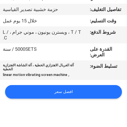
جولة
تفاصيل التغليف:
حزمة خشبية تصدير القياسية
في
وقت التسليم:
خلال 15 يوم عمل
المعمل
شروط الدفع:
T / T ، ويسترن يونيون ، موني جرام ، L /
C.
مراقبة
القدرة على
5000SETS / سنة
الجودة
العرض:
تسليط الضوء:
آلة الغربال الاهتزازي الخطية ، آلة الشاشة الاهتزازية
اتصل
الخطية
,
linear motion vibrating screen machine
بنا
افضل سعر
اطلب
اقتباس
خريطة