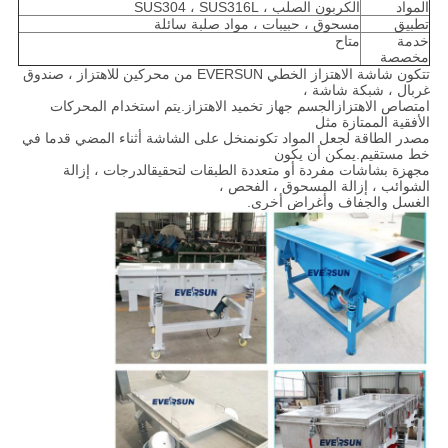
المواد
الكربون الصلب ، SUS304 ، SUS316L
تطبيق
مسحوق ، حبيبات ، مواد صلبة سائلة
خدمة
متاح
مخصصة
تتكون شاشة الاهتزاز الخطي EVERSUN من محركين للاهتزاز ، صندوق
غربال ، شبكة شاشة ،
امتصاص الاهتزاز
الجسم جهاز تخميد الاهتزاز.يتم استخدام المحركات
الأفقية الممتازة مثل
مصدر الطاقة لجعل المواد تكون
منخل على الشاشة أثناء المضي قدما في
خط مستقيم.يمكن أن يكون
مجهزة بشاشات مفردة أو متعددة الطبقات لتحقيق
الدرجات ، إزالة
الشوائب ، إزالة المسحوق ، الفحص ،
الغسل والجفاف وأغراض أخرى.