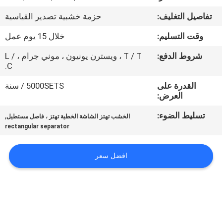
جولة
تفاصيل التغليف:
حزمة خشبية تصدير القياسية
في
وقت التسليم:
خلال 15 يوم عمل
المعمل
شروط الدفع:
T / T ، ويسترن يونيون ، موني جرام ، L /
C.
مراقبة
القدرة على
5000SETS / سنة
الجودة
العرض:
تسليط الضوء:
,
الخشب تهتز الشاشة الخطية تهتز ، فاصل مستطيل
اتصل
rectangular separator
بنا
افضل سعر
اطلب
اقتباس
خريطة