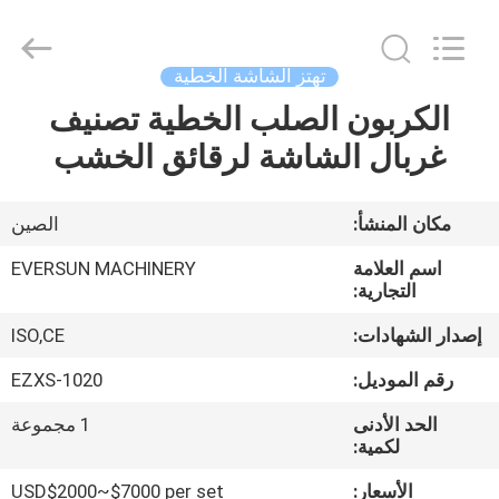
EVERSUN
Machinery
(Henan)
Co.,
Ltd.
تهتز الشاشة الخطية
All
Rights
Reserved.
الكربون الصلب الخطية تصنيف
مسكن
غربال الشاشة لرقائق الخشب
منتجات
مكان المنشأ:
الصين
عرض
اسم العلامة
EVERSUN MACHINERY
الواقع
التجارية:
الافتراضي
إصدار الشهادات:
ISO,CE
رقم الموديل:
EZXS-1020
معلومات
الحد الأدنى
1 مجموعة
عنا
لكمية:
الأسعار:
USD$2000~$7000 per set