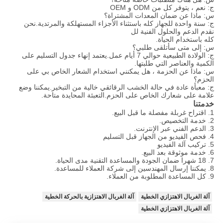
ج: نعم ، يتوفر كل من ODM و OEM
س: ماذا عن ضمان المعدات المشتراة؟
ج: سنة واحدة للجهاز كله باستثناء الأجزاء المستهلكة والمرتدية.نحن
نقدم الدعم والحلول الفنية لل
كله باستخدام الحياة.
س: إلى متى سأتلقى طلبي؟
ج: الولادة الطبيعية حوالي 7 أيام عمل.يعتمد إنهاء جدول التسليم على
الكمية والعناصر التي طلبتها.
س: ماذا عن الحزمة ، هل يمكنني استخدام الشعار الخاص بي على
الحزم؟
ج: معبأة عادة في حالة الخشب الرقائقي خالية من التبخير.يمكننا وضع
علامة على شعارك الخاص على الحزم.التعبئة المحايدة متاحة.
خدمتنا
1. اقتراح غربلة مفصلة ما قبل البيع.
2. خدمة التخصيص.
3. الدعم الفني عبر الإنترنت.
4. فحص الفيديو من الجهاز قبل التسليم
5. تركيب آلة الفيديو
6. خدمة موثوقة بعد البيع.
7. 18 شهرا ضمان الجودة والمساعدة التقنية مدى الحياة.
8. يمكننا إرسال المهندسين إلى شركة العملاء للمساعدة.
9. كل المساعدة المطلوبة من العملاء.
آلة الغربال الاهتزازي الخطية
آلة الغربال الاهتزازية بالحركة الخطية
آلة الغربال الاهتزازي الخطية