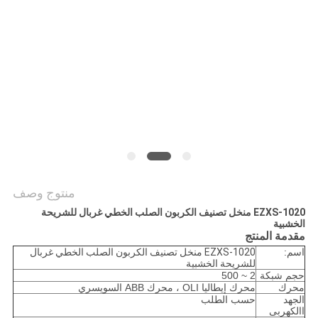
الموقع
سياسة
الخصوصية
منتوج وصف
EZXS-1020 منخل تصنيف الكربون الصلب الخطي غربال للشريحة
الخشبية
مقدمة المنتج
اسم:
EZXS-1020 منخل تصنيف الكربون الصلب الخطي غربال
للشريحة الخشبية
حجم شبكة
2 ~ 500
محرك
محرك إيطاليا OLI ، محرك ABB السويسري
الجهد
حسب الطلب
االكهربى