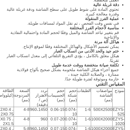
العمل منخفضة.
دقة غربلة عالية
تحتوي المادة على شوط طويل على سطح الشاشة ودقة غربلة عالية
وقدرة معالجة كبيرة.
عملية الفرز المنقولة
في نفس وقت الفحص ، تم نقل المواد لمسافات طويلة.
مناسبة لأحجام الفرز المختلفة
قم بتغيير تباعد الشاشة والميل وفقًا لحجم المادة واحتمالية النفاذية
والإنتاجية
هياكل آلة مرنة
يمكن تصميم الأشكال والهياكل المختلفة وفقًا لموقع الإنتاج.
ختم جيد والحد الأدنى من انسكاب الغبار
هيكل مغلق بالكامل ، يؤدي التفريغ التلقائي إلى معدل انسكاب الغبار
تقريبًا.
تكلفة صيانة منخفضة ووقت خدمة طويل
جميع أجزاء هيكل الشاشة ملحومة بشكل صحيح بألواح فولاذية
ممتازة ، والصلابة الكلية جيدة ،
حازمة وموثوقة لفترة طويلة جدًا.
المقياس التقني
نموذج
مواصفات
الطبقات
حجم
حجم
تردد
السعة
الطاقة
الشاشة
شبكة
الجسيمات
الاهتزاز
المزدوجة
(كيلوواط
(مم)
(مم)
(مم)
(ص /
(مم)
دقيقة)
2X0.4 ،
4-8
960،1450
0.06-15
0.074-
1-6
500X2500
EZYS-
2X0.75
10
525
X0.75 ،
4-8
960
0.07-20
0.074-
1-6
1000X2000
EZYS-
2X1.5
10
1020
2X0.4 ،
5-8
960،1450
0.07-15
0.074-
1-6
1000X2000
EZYS-