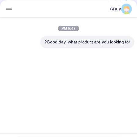
وفصل المواد
Andy
شاشة اهتزاز خطية توفر غربلة مستمرة وتصنيف للمواد مع أداء تشغيل
مستقر.
6:47 PM
شاشة هزة خطية قوية توفر الفحص وفصل المواد للتطبيقات في مواد
الغذاء والكيمياء ومواد البناء
Good day, what product are you looking for?
فئات شعبية
جميع
آلة فحص الدوران
آلة الغربلة الاهتزازية
مفرغ الحقيبة السائبة
آلة فرز بهلوان
آلة خلاط الشريط
أنظمة ناقل فراغ
آلة طاحن طاحونة
آلة النخل المسحوق