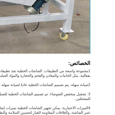
الخصائص:
1مجموعة واسعة من التطبيقات: الشاشات الخطية تجد تطبيقات ف
بفعالية، مثل الخامات والمعادن والفحم والحجارة والمواد الصلب
2صيانة سهلة: يتم تصميم الشاشات الخطية عادةً لصيانة سهلة. غالبًا ما تتميز ببناء بسيط وقوي ، مما يسمح بالوصول بسهولة إلى سطح الشاشة للتنظيف ،التفتيش، وأغراض الصيانة.
3. تشغيل منخفض الضوضاء: تم تصميم الشاشات الخطية للعمل م
للمشغلين.
4الميزات الاختيارية: يمكن تجهيز الشاشات الخطية بميزات إضا
عمر الشاشة، والغلافات المقاومة للغبار لتحسين السلامة والنظا