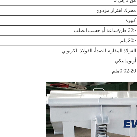
من 1 إلى 5
محرك اهتزاز مزدوج
كبيرة
≤32 طن/ساعة أو حسب الطلب
≤20ملم
الفولاذ المقاوم للصدأ، الفولاذ الكربوني
أوتوماتيكي
0.02-20ملم