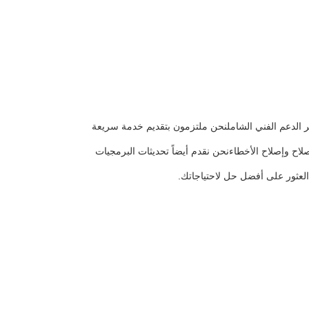
متذبذبة الخطية فريق الدعم التقني لدينا متاح 24 ساعة في اليوم7 أيام في الأسبوع لتوفير الدعم الفني الشاملنحن ملتزمون بتقديم خدمة سريعة
اح وإصلاح الأخطاءنحن نقدم أيضاً تحديثات البرمجيات
العثور على أفضل حل لاحتياجاتك.