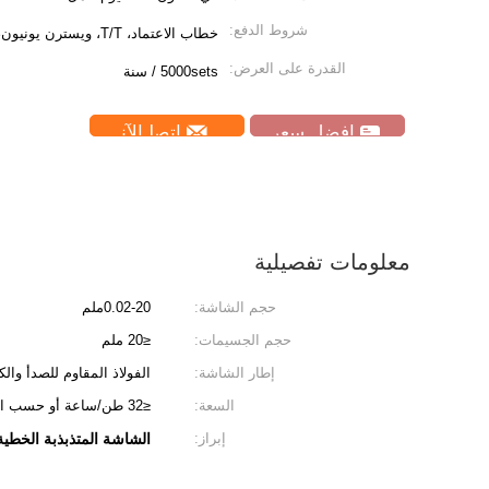
شروط الدفع:
خطاب الاعتماد، T/T، ويسترن يونيون، موني جرام
القدرة على العرض:
5000sets / سنة
افضل سعر
ﺎﺘﺼﻟ ﺍﻶﻧ
معلومات تفصيلية
حجم الشاشة:
0.02-20ملم
حجم الجسيمات:
≤20 ملم
إطار الشاشة:
الفولاذ المقاوم للصدأ وا
السعة:
≤32 طن/ساعة أو حسب الطلب
إبراز:
الشاشة المتذبذبة الخطية