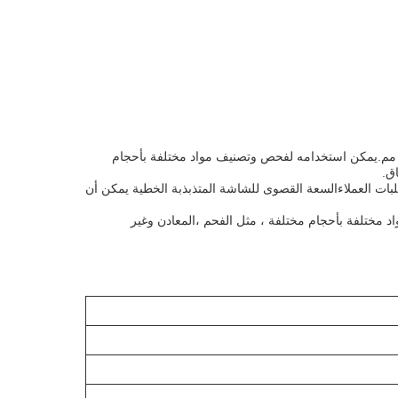
شة الاهتزاز الخطي هي آلة جرف تصنيف الاهتزاز الخطي ، والتي تستخدم على نطاق واسع لفرز المواد التي لا يزيد حجم الجسيمات عن 20 مم.يمكن استخدامه لفحص وتصنيف مواد مختلفة بأحجام
ق.
طلبات العملاءالسعة القصوى للشاشة المتذبذبة الخطية يمكن أن
 مختلفة بأحجام مختلفة ، مثل الفحم ،المعادن وغير