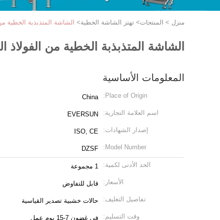
منزل
>
المنتجات
>
تهتز الشاشة الخطية
>
الشاشة المتذبذبة الخطية من الفول
الشاشة المتذبذبة الخطية من الفولاذ المقاوم ل
المعلومات الأساسية
Place of Origin:
China
اسم العلامة التجارية:
EVERSUN
إصدار الشهادات:
ISO, CE
Model Number:
DZSF
الحد الأدنى لكمية:
1 مجموعة
الأسعار:
قابل للتفاوض
تفاصيل التغليف:
حالات خشبية تصدير القياسية
وقت التسليم:
في غضون 7-15 يوم عمل