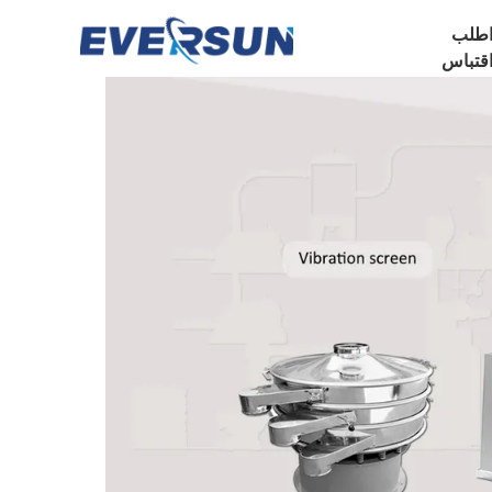
طلب
قتباس