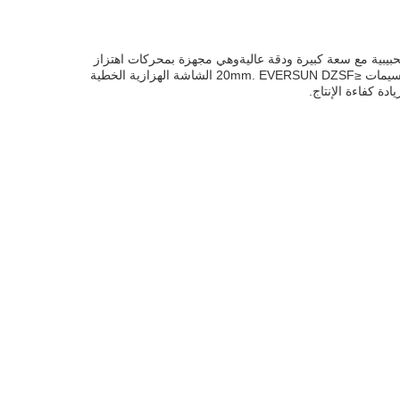
المسحوقة والحبيبية مع سعة كبيرة ودقة عاليةوهي مجهزة بمحركات اهتزاز
مزدوجة، ومدى هزة قابل للتعديل وتردد اهتزاز قابل للتعديل، ويمكنها فحص المواد بفعالية بحجم الجسيمات 0.02-20mm و الحجم الأقصى للجسيمات ≤20mm. EVERSUN DZSF الشاشة الهزازية الخطية
دة كفاءة الإنتاج.